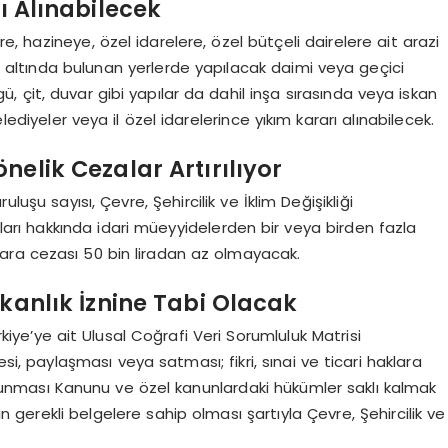
rı Alınabilecek
re, hazineye, özel idarelere, özel bütçeli dairelere ait arazi
 altında bulunan yerlerde yapılacak daimi veya geçici
ü, çit, duvar gibi yapılar da dahil inşa sırasında veya iskan
ediyeler veya il özel idarelerince yıkım kararı alınabilecek.
elik Cezalar Artırılıyor
luşu sayısı, Çevre, Şehircilik ve İklim Değişikliği
ları hakkında idari müeyyidelerden bir veya birden fazla
ara cezası 50 bin liradan az olmayacak.
akanlık İznine Tabi Olacak
ürkiye’ye ait Ulusal Coğrafi Veri Sorumluluk Matrisi
i, paylaşması veya satması; fikri, sınai ve ticari haklara
Korunması Kanunu ve özel kanunlardaki hükümler saklı kalmak
in gerekli belgelere sahip olması şartıyla Çevre, Şehircilik ve