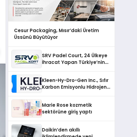
Cesur Packaging, Mısır’daki Üretim
Üssünü Büyütüyor
SRV Padel Court, 24 Ülkeye
İhracat Yapan Türkiye’nin
Padel Kortu Üretim Gücü
Kleen-Hy-Dro-Gen Inc., Sıfır
Karbon Emisyonlu Hidrojen
Isıtma Teknolojisinde ISO ve
TSSA Düzenleyici Onaylarını
Marie Rose kozmetik
Aldı
sektörüne giriş yaptı
Daikin’den akıllı
iklimlendirmede yeni