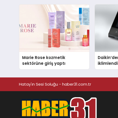
Marie Rose kozmetik
Daikin’den
sektörüne giriş yaptı
iklimlen
Madoka P
Hatay'ın Sesi Soluğu - haber31.com.tr