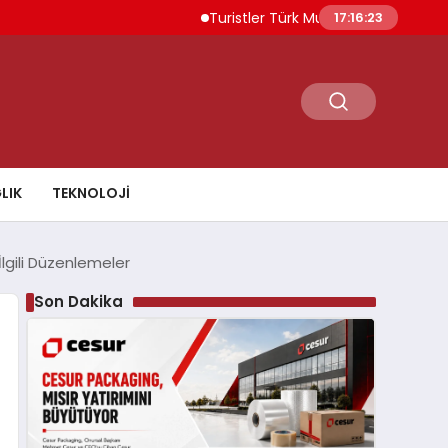
Turistler Türk Mutfağına 5.9 Milyar Dolar
17:16:24
LIK
TEKNOLOJI
lgili Düzenlemeler
Son Dakika