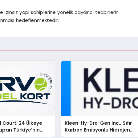
zinsiz yapı sahiplerine yönelik caydırıcı tedbirlerin
alınması hedeflenmektedir.
 Court, 24 Ülkeye
Kleen-Hy-Dro-Gen Inc., Sıfır
apan Türkiye’nin
Karbon Emisyonlu Hidrojen
rtu Üretim Gücü
Isıtma Teknolojisinde ISO ve