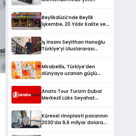
dönem: Madoka Plus
Türkiye’de
Beylikdüzü’nde Beylik
İşkembe, 20 Yıldır Kalite ve
Lezzetin Değişmeyen Adresi
İş İnsanı Seyithan Hanoğlu
Türkiye’yi Uluslararası
Arenada Tanıtmayı
Hedefliyor
Mirabellix, Türkiye’den
dünyaya uzanan güçlü
büyümesini sürdürüyor
Anato Tour Turizm Dubai
Merkezli Lüks Seyahat
Hizmetleriyle Küresel
Turizmde Öne Çıkıyor
Küresel rinoplasti pazarının
2030’da 9,6 milyar dolara
ulaşması bekleniyor