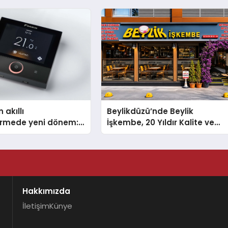
TSSA Düzenleyici Onaylarını
Aldı
 akıllı
Beylikdüzü’nde Beylik
dirmede yeni dönem:
İşkembe, 20 Yıldır Kalite ve
lus Türkiye’de
Lezzetin Değişmeyen Adresi
Hakkımızda
İletişim
Künye