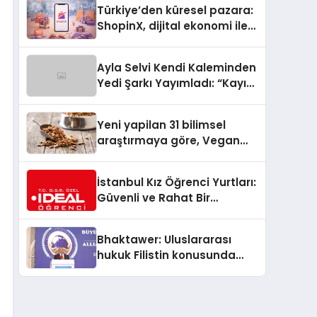
Türkiye’den küresel pazara:
ShopinX, dijital ekonomi ile
gerçek dünya alışverişini bir
araya getirmeyi hedefliyor
Ayla Selvi Kendi Kaleminden
Yedi Şarkı Yayımladı: “Kayıp
Kasetler 1” 31 Temmuz’da
Çıktı
Yeni yapilan 31 bilimsel
araştırmaya göre, Vegan
Köpek Maması ve Vegan
Kedi Mamasının İyi
İstanbul Kız Öğrenci Yurtları:
Sindirildiğini Ortaya Koydu
Güvenli ve Rahat Bir
Konaklama Seçeneği
Bhaktawer: Uluslararası
hukuk Filistin konusunda
çifte standart uyguluyor