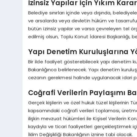
İzinsiz Yapılar İçin Yıkım Kara
Belediye sınırları içinde veya dışında, belediyele
ve arsalarda veya devletin hüküm ve tasarrufu
bütün izinsiz yapılar ve varsa çevreleyen tel örg
edilmiş olsun, Toplu Konut İdaresi Başkanlığı, bel
Yapı Denetim Kuruluşlarına Yön
Bir ilde faaliyet gösterebilecek yapı denetim kuru
Bakanlığınca belirlenecek. Yapı denetim kuruluş
cezanın gerekmesi halinde uygulanacak idari p
Coğrafi Verilerin Paylaşımı B
Gerçek kişilerin ve özel hukuk tüzel kişilerinin T
kapsamındaki coğrafi verileri toplaması, üretmes
ilişkin mevzuat hükümleri ile Kişisel Verilerin 
kaydıyla ve ticari faaliyetleri gerçekleştirmek iç
İklim Değişikliği Bakanlığının iznine tabi olacak.