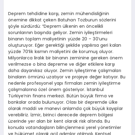
Deprem tehdidine karşı, zemin mühendisliğinin
önemine dikkat çeken Batuhan Tozburun sözlerini
şöyle sürdürdü: “Deprem ülkenin en öncelikli
sorunlarının başında geliyor. Zemin iyileştirmeleri
binanın toplam maliyetinin yüzde 20 – 30’unu
oluşturuyor. Eğer gerektiği şekilde yapılırsa geri kalan
yüzde 70’lik kısmın maliyetini de korumuş oluyor.
Milyonlarca liralık bir binanın zeminine gereken önem
verilmezse o bina depreme ve diğer etkilere karşı
daha dayanıksız oluyor. Zemin iyileştirme çalışmaları
binaların ömrünü uzatıyor ve projeye değer katıyor. Bu
nedenle profesyonel yapı firmaları zemin iyileştirme
çalışmalarına özel önem gösteriyor. İstanbul
Türkiye’nin finans merkezi. Bütün büyük firma ve
bankalar orada bulunuyor. Olası bir depremde ülke
olarak maddi ve manevi anlamda çok büyük kayıplar
verebiliriz. İzmir, birinci derecede deprem bölgesi
üzerinde yer alan bir kent olarak risk altında. Bu
konuda vatandaşların bilinçlenmesi yerel yönetimler
ve hükümet olarak acil adımlar atılmalı. Kentsel