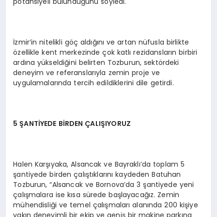
potansiyeli bulunduğunu söyledi.
İzmir’in nitelikli göç aldığını ve artan nüfusla birlikte
özellikle kent merkezinde çok katlı rezidansların birbiri
ardına yükseldiğini belirten Tozburun, sektördeki
deneyim ve referanslarıyla zemin proje ve
uygulamalarında tercih edildiklerini dile getirdi.
5 ŞANTİYEDE BİRDEN ÇALIŞIYORUZ
Halen Karşıyaka, Alsancak ve Bayraklı’da toplam 5
şantiyede birden çalıştıklarını kaydeden Batuhan
Tozburun, “Alsancak ve Bornova’da 3 şantiyede yeni
çalışmalara ise kısa sürede başlayacağız. Zemin
mühendisliği ve temel çalışmaları alanında 200 kişiye
yakın deneyimli bir ekip ve geniş bir makine parkına