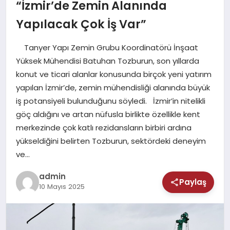
MAGAZIN
“İzmir’de Zemin Alanında
Yapılacak Çok İş Var”
SAĞLIK
Tanyer Yapı Zemin Grubu Koordinatörü İnşaat
TEKNOLOJI
Yüksek Mühendisi Batuhan Tozburun, son yıllarda
konut ve ticari alanlar konusunda birçok yeni yatırım
yapılan İzmir’de, zemin mühendisliği alanında büyük
iş potansiyeli bulunduğunu söyledi. İzmir’in nitelikli
göç aldığını ve artan nüfusla birlikte özellikle kent
merkezinde çok katlı rezidansların birbiri ardına
yükseldiğini belirten Tozburun, sektördeki deneyim
ve…
admin
Paylaş
10 Mayıs 2025