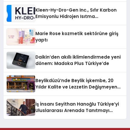
Kleen-Hy-Dro-Gen Inc., Sıfır Karbon
Emisyonlu Hidrojen Isıtma
Teknolojisinde ISO ve TSSA
Düzenleyici Onaylarını Aldı
Marie Rose kozmetik sektörüne giriş
yaptı
Daikin’den akıllı iklimlendirmede yeni
dönem: Madoka Plus Türkiye’de
Beylikdüzü’nde Beylik İşkembe, 20
Yıldır Kalite ve Lezzetin Değişmeyen
Adresi
İş İnsanı Seyithan Hanoğlu Türkiye’yi
Uluslararası Arenada Tanıtmayı
Hedefliyor