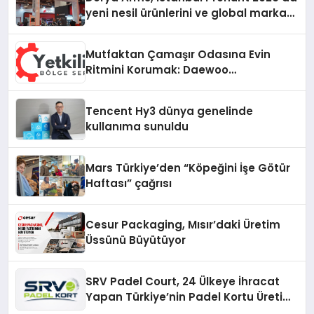
yeni nesil ürünlerini ve global marka
vizyonunu sergiledi
Mutfaktan Çamaşır Odasına Evin
Ritmini Korumak: Daewoo
Cihazlarında Dürüst Teknik Destek
Deneyimi
Tencent Hy3 dünya genelinde
kullanıma sunuldu
Mars Türkiye’den “Köpeğini İşe Götür
Haftası” çağrısı
Cesur Packaging, Mısır’daki Üretim
Üssünü Büyütüyor
SRV Padel Court, 24 Ülkeye İhracat
Yapan Türkiye’nin Padel Kortu Üretim
Gücü