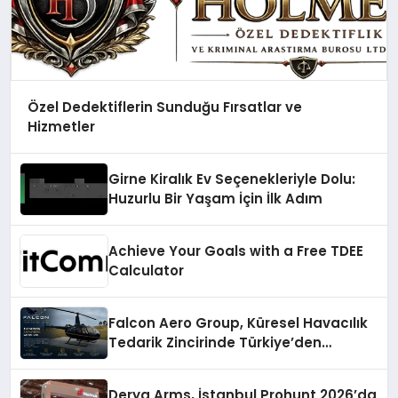
Özel Dedektiflerin Sunduğu Fırsatlar ve
Hizmetler
Girne Kiralık Ev Seçenekleriyle Dolu:
Huzurlu Bir Yaşam İçin İlk Adım
Achieve Your Goals with a Free TDEE
Calculator
Falcon Aero Group, Küresel Havacılık
Tedarik Zincirinde Türkiye’den
Dünyaya Açılıyor
Derya Arms, İstanbul Prohunt 2026’da