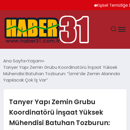
Kişisel Temizliğe Dik
ANASAYFA
Ana Sayfa
Yaşam
Tanyer Yapı Zemin Grubu Koordinatörü İnşaat Yüksek
HATAY
Mühendisi Batuhan Tozburun: “İzmir’de Zemin Alanında
Yapılacak Çok İş Var”
YAŞAM
Tanyer Yapı Zemin Grubu
EKONOMI
Koordinatörü İnşaat Yüksek
GÜNDEM
Mühendisi Batuhan Tozburun: