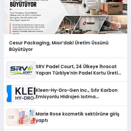
Cesur Packaging, Mısır’daki Üretim Üssünü
Büyütüyor
SRV Padel Court, 24 Ülkeye İhracat
Yapan Türkiye’nin Padel Kortu Üretim
Gücü
Kleen-Hy-Dro-Gen Inc., Sıfır Karbon
Emisyonlu Hidrojen Isıtma
Teknolojisinde ISO ve TSSA
Düzenleyici Onaylarını Aldı
Marie Rose kozmetik sektörüne giriş
yaptı