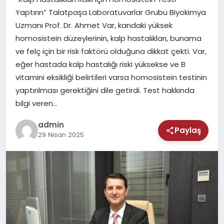
MAGAZIN
Yaptırın” Talatpaşa Laboratuvarlar Grubu Biyokimya
Uzmanı Prof. Dr. Ahmet Var, kandaki yüksek
SAĞLIK
homosistein düzeylerinin, kalp hastalıkları, bunama
ve felç için bir risk faktörü olduğuna dikkat çekti. Var,
TEKNOLOJI
eğer hastada kalp hastalığı riski yüksekse ve B
vitamini eksikliği belirtileri varsa homosistein testinin
yaptırılması gerektiğini dile getirdi. Test hakkında
bilgi veren…
admin
Paylaş
29 Nisan 2025