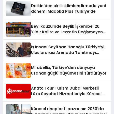
Daikin’den akıllı iklimlendirmede yeni
dönem: Madoka Plus Türkiye’de
Beylikdüzü’nde Beylik İşkembe, 20
Yıldır Kalite ve Lezzetin Değişmeyen
Adresi
İş İnsanı Seyithan Hanoğlu Türkiye’yi
Uluslararası Arenada Tanıtmayı
Hedefliyor
Mirabellix, Türkiye’den dünyaya
uzanan güçlü büyümesini sürdürüyor
Anato Tour Turizm Dubai Merkezli
Lüks Seyahat Hizmetleriyle Küresel
Turizmde Öne Çıkıyor
Küresel rinoplasti pazarının 2030’da