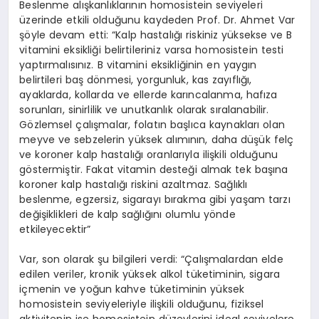
Beslenme alışkanlıklarının homosistein seviyeleri
üzerinde etkili olduğunu kaydeden Prof. Dr. Ahmet Var
şöyle devam etti: “Kalp hastalığı riskiniz yüksekse ve B
vitamini eksikliği belirtileriniz varsa homosistein testi
yaptırmalısınız. B vitamini eksikliğinin en yaygın
belirtileri baş dönmesi, yorgunluk, kas zayıflığı,
ayaklarda, kollarda ve ellerde karıncalanma, hafıza
sorunları, sinirlilik ve unutkanlık olarak sıralanabilir.
Gözlemsel çalışmalar, folatın başlıca kaynakları olan
meyve ve sebzelerin yüksek alımının, daha düşük felç
ve koroner kalp hastalığı oranlarıyla ilişkili olduğunu
göstermiştir. Fakat vitamin desteği almak tek başına
koroner kalp hastalığı riskini azaltmaz. Sağlıklı
beslenme, egzersiz, sigarayı bırakma gibi yaşam tarzı
değişiklikleri de kalp sağlığını olumlu yönde
etkileyecektir”
Var, son olarak şu bilgileri verdi: “Çalışmalardan elde
edilen veriler, kronik yüksek alkol tüketiminin, sigara
içmenin ve yoğun kahve tüketiminin yüksek
homosistein seviyeleriyle ilişkili olduğunu, fiziksel
aktivitenin ise homosistein düzeylerini ideal seviyelere