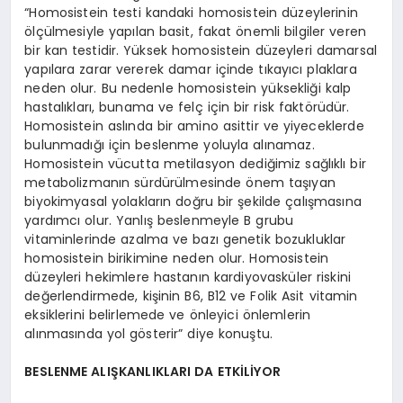
“Homosistein testi kandaki homosistein düzeylerinin
ölçülmesiyle yapılan basit, fakat önemli bilgiler veren
bir kan testidir. Yüksek homosistein düzeyleri damarsal
yapılara zarar vererek damar içinde tıkayıcı plaklara
neden olur. Bu nedenle homosistein yüksekliği kalp
hastalıkları, bunama ve felç için bir risk faktörüdür.
Homosistein aslında bir amino asittir ve yiyeceklerde
bulunmadığı için beslenme yoluyla alınamaz.
Homosistein vücutta metilasyon dediğimiz sağlıklı bir
metabolizmanın sürdürülmesinde önem taşıyan
biyokimyasal yolakların doğru bir şekilde çalışmasına
yardımcı olur. Yanlış beslenmeyle B grubu
vitaminlerinde azalma ve bazı genetik bozukluklar
homosistein birikimine neden olur. Homosistein
düzeyleri hekimlere hastanın kardiyovasküler riskini
değerlendirmede, kişinin B6, B12 ve Folik Asit vitamin
eksiklerini belirlemede ve önleyici önlemlerin
alınmasında yol gösterir” diye konuştu.
BESLENME ALIŞKANLIKLARI DA ETKİLİYOR