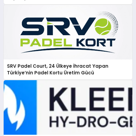
SRV Padel Court, 24 Ülkeye İhracat Yapan
Türkiye’nin Padel Kortu Üretim Gücü