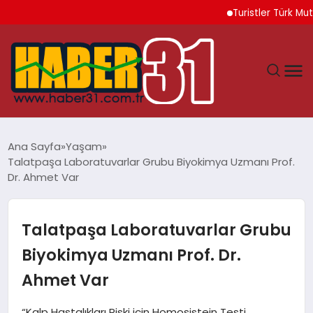
Turistler Türk Mutfağın
ANASAYFA
Ana Sayfa
Yaşam
Talatpaşa Laboratuvarlar Grubu Biyokimya Uzmanı Prof.
HATAY
Dr. Ahmet Var
YAŞAM
Talatpaşa Laboratuvarlar Grubu
EKONOMI
Biyokimya Uzmanı Prof. Dr.
Ahmet Var
GÜNDEM
“Kalp Hastalıkları Riski için Homosistein Testi