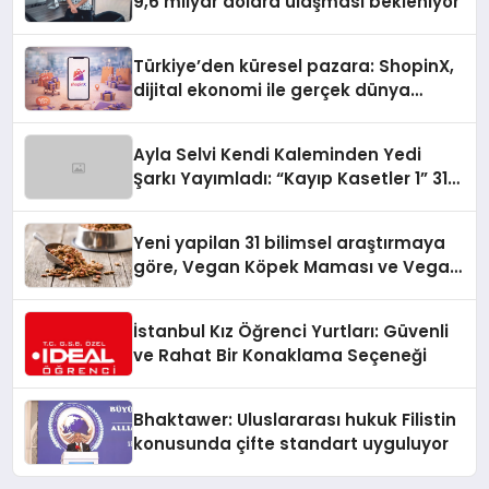
9,6 milyar dolara ulaşması bekleniyor
Türkiye’den küresel pazara: ShopinX,
dijital ekonomi ile gerçek dünya
alışverişini bir araya getirmeyi
hedefliyor
Ayla Selvi Kendi Kaleminden Yedi
Şarkı Yayımladı: “Kayıp Kasetler 1” 31
Temmuz’da Çıktı
Yeni yapilan 31 bilimsel araştırmaya
göre, Vegan Köpek Maması ve Vegan
Kedi Mamasının İyi Sindirildiğini
Ortaya Koydu
İstanbul Kız Öğrenci Yurtları: Güvenli
ve Rahat Bir Konaklama Seçeneği
Bhaktawer: Uluslararası hukuk Filistin
konusunda çifte standart uyguluyor