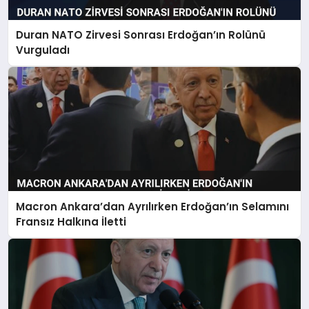
MAGAZIN
Duran NATO Zirvesi Sonrası Erdoğan’ın Rolünü
SAĞLIK
Vurguladı
TEKNOLOJI
Macron Ankara’dan Ayrılırken Erdoğan’ın Selamını
Fransız Halkına İletti