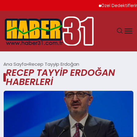
Özel Dedektiflerin 
ANASAYFA
Ana Sayfa
Recep Tayyip Erdoğan
RECEP TAYYIP ERDOĞAN
HATAY
HABERLERI
YAŞAM
EKONOMI
GÜNDEM