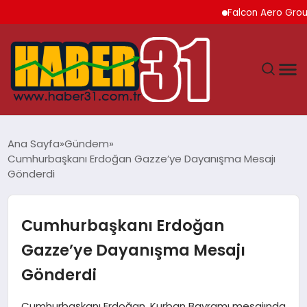
Falcon Aero Group, Kür
ANASAYFA
Ana Sayfa
Gündem
Cumhurbaşkanı Erdoğan Gazze’ye Dayanışma Mesajı
HATAY
Gönderdi
YAŞAM
Cumhurbaşkanı Erdoğan
EKONOMI
Gazze’ye Dayanışma Mesajı
Gönderdi
GÜNDEM
Cumhurbaşkanı Erdoğan, Kurban Bayramı mesajında