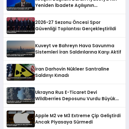
Yeniden İbadete Açılışının
Yıldönümünü Kutladı
2026-27 Sezonu Öncesi Spor
Güvenliği Toplantısı Gerçekleştirildi
Kuveyt ve Bahreyn Hava Savunma
Sistemleri İran Saldırılarına Karşı Aktif
İran Darhovin Nükleer Santraline
Saldırıyı Kınadı
Ukrayna Rus E-Ticaret Devi
Wildberries Deposunu Vurdu Büyük
Yangın Çıktı
Apple M2 ve M3 Extreme Çip Geliştirdi
Ancak Piyasaya Sürmedi