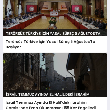
Terörsüz Türkiye İçin Yasal Süreç 5 Ağustos’ta
Başlıyor
İsrail Temmuz Ayında El Halil’deki İbrahim
Camisi’nde Ezan Okunmasını 155 Kez Engelledi