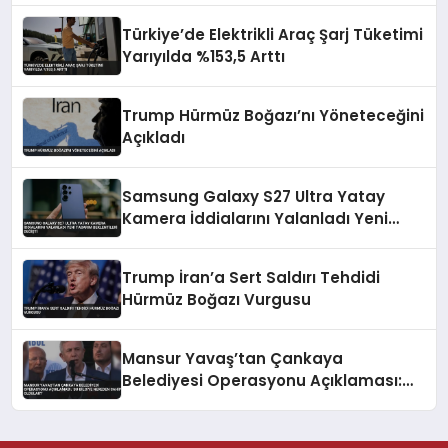
Türkiye’de Elektrikli Araç Şarj Tüketimi
Yarıyılda %153,5 Arttı
Trump Hürmüz Boğazı’nı Yöneteceğini
Açıkladı
Samsung Galaxy S27 Ultra Yatay
Kamera İddialarını Yalanladı Yeni
Tasarım Beklentileri Değişti
Trump İran’a Sert Saldırı Tehdidi
Hürmüz Boğazı Vurgusu
Mansur Yavaş’tan Çankaya
Belediyesi Operasyonu Açıklaması:
‘Bu Bilgiye Nereden Sahip Oldular?’