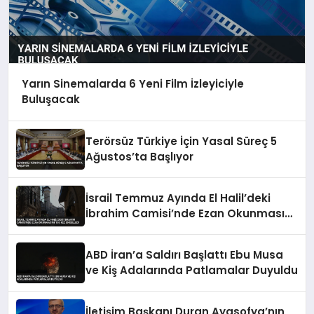
Yarın Sinemalarda 6 Yeni Film İzleyiciyle
Buluşacak
Terörsüz Türkiye İçin Yasal Süreç 5
Ağustos’ta Başlıyor
İsrail Temmuz Ayında El Halil’deki
İbrahim Camisi’nde Ezan Okunmasını
155 Kez Engelledi
ABD İran’a Saldırı Başlattı Ebu Musa
ve Kiş Adalarında Patlamalar Duyuldu
İletişim Başkanı Duran Ayasofya’nın