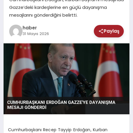
MAGAZIN
Gazze’deki kardeşlerine en güçlü dayanışma
mesajlarını gönderdiğini belirtti.
SAĞLIK
haber
Paylaş
TEKNOLOJI
31 Mayıs 2026
Cumhurbaşkanı Recep Tayyip Erdoğan, Kurban