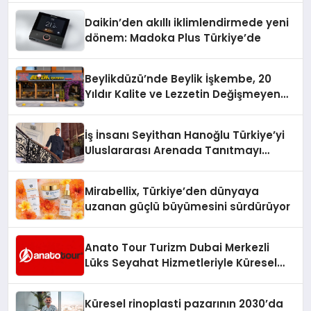
Daikin’den akıllı iklimlendirmede yeni
dönem: Madoka Plus Türkiye’de
Beylikdüzü’nde Beylik İşkembe, 20
Yıldır Kalite ve Lezzetin Değişmeyen
Adresi
İş İnsanı Seyithan Hanoğlu Türkiye’yi
Uluslararası Arenada Tanıtmayı
Hedefliyor
Mirabellix, Türkiye’den dünyaya
uzanan güçlü büyümesini sürdürüyor
Anato Tour Turizm Dubai Merkezli
Lüks Seyahat Hizmetleriyle Küresel
Turizmde Öne Çıkıyor
Küresel rinoplasti pazarının 2030’da