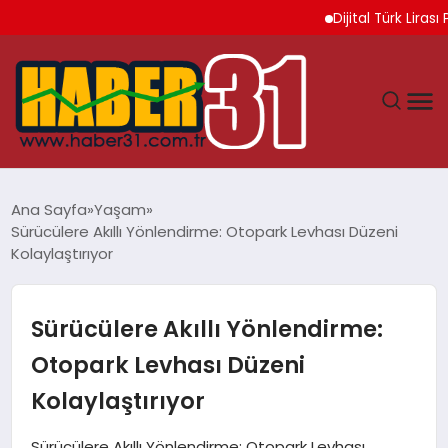
Dijital Türk Lirası Pr
ANASAYFA
Ana Sayfa
Yaşam
Sürücülere Akıllı Yönlendirme: Otopark Levhası Düzeni
HATAY
Kolaylaştırıyor
YAŞAM
Sürücülere Akıllı Yönlendirme:
EKONOMI
Otopark Levhası Düzeni
Kolaylaştırıyor
GÜNDEM
Sürücülere Akıllı Yönlendirme: Otopark Levhası