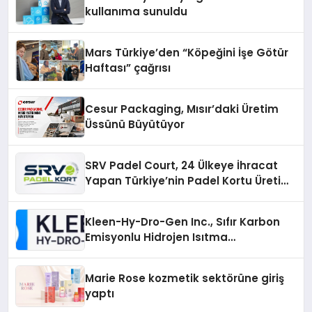
kullanıma sunuldu
Mars Türkiye’den “Köpeğini İşe Götür
Haftası” çağrısı
Cesur Packaging, Mısır’daki Üretim
Üssünü Büyütüyor
SRV Padel Court, 24 Ülkeye İhracat
Yapan Türkiye’nin Padel Kortu Üretim
Gücü
Kleen-Hy-Dro-Gen Inc., Sıfır Karbon
Emisyonlu Hidrojen Isıtma
Teknolojisinde ISO ve TSSA
Düzenleyici Onaylarını Aldı
Marie Rose kozmetik sektörüne giriş
yaptı