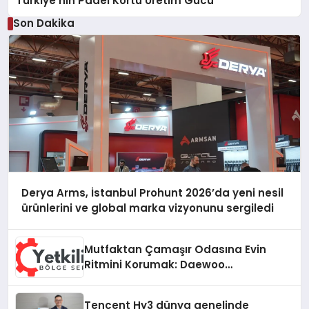
Türkiye’nin Padel Kortu Üretim Gücü
Son Dakika
Derya Arms, İstanbul Prohunt 2026’da yeni nesil
ürünlerini ve global marka vizyonunu sergiledi
Mutfaktan Çamaşır Odasına Evin
Ritmini Korumak: Daewoo
Cihazlarında Dürüst Teknik Destek
Deneyimi
Tencent Hy3 dünya genelinde