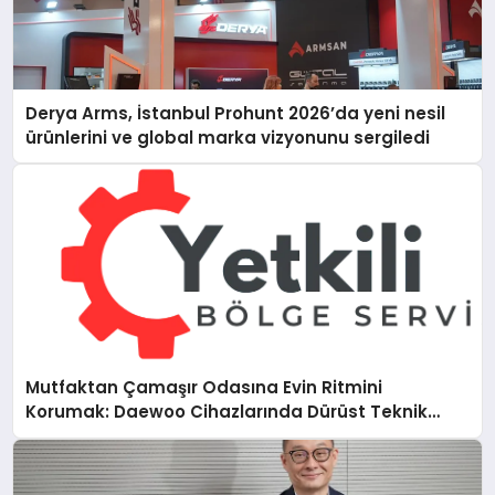
Derya Arms, İstanbul Prohunt 2026’da yeni nesil
ürünlerini ve global marka vizyonunu sergiledi
Mutfaktan Çamaşır Odasına Evin Ritmini
Korumak: Daewoo Cihazlarında Dürüst Teknik
Destek Deneyimi