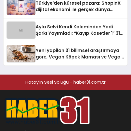
Türkiye’den küresel pazara: ShopinX,
dijital ekonomi ile gerçek dünya
alışverişini bir araya getirmeyi
hedefliyor
Ayla Selvi Kendi Kaleminden Yedi
Şarkı Yayımladı: “Kayıp Kasetler 1” 31
Temmuz’da Çıktı
Yeni yapilan 31 bilimsel araştırmaya
göre, Vegan Köpek Maması ve Vegan
Kedi Mamasının İyi Sindirildiğini
Ortaya Koydu
Hatay'ın Sesi Soluğu - haber31.com.tr