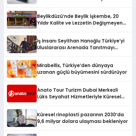
Beylikdüzü’nde Beylik İşkembe, 20
Yıldır Kalite ve Lezzetin Değişmeyen
Adresi
İş İnsanı Seyithan Hanoğlu Türkiye’yi
Uluslararası Arenada Tanıtmayı
Hedefliyor
Mirabellix, Türkiye’den dünyaya
uzanan güçlü büyümesini sürdürüyor
Anato Tour Turizm Dubai Merkezli
Lüks Seyahat Hizmetleriyle Küresel
Turizmde Öne Çıkıyor
Küresel rinoplasti pazarının 2030’da
9,6 milyar dolara ulaşması bekleniyor