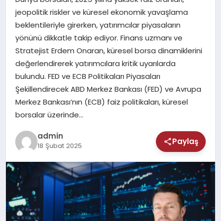
MAGAZIN
jeopolitik riskler ve küresel ekonomik yavaşlama
beklentileriyle girerken, yatırımcılar piyasaların
SAĞLIK
yönünü dikkatle takip ediyor. Finans uzmanı ve
Stratejist Erdem Onaran, küresel borsa dinamiklerini
TEKNOLOJI
değerlendirerek yatırımcılara kritik uyarılarda
bulundu. FED ve ECB Politikaları Piyasaları
Şekillendirecek ABD Merkez Bankası (FED) ve Avrupa
Merkez Bankası’nın (ECB) faiz politikaları, küresel
borsalar üzerinde…
admin
Paylaş
18 Şubat 2025