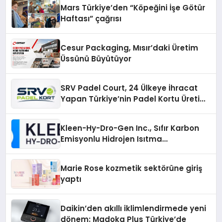
Mars Türkiye’den “Köpeğini İşe Götür
Haftası” çağrısı
Cesur Packaging, Mısır’daki Üretim
Üssünü Büyütüyor
SRV Padel Court, 24 Ülkeye İhracat
Yapan Türkiye’nin Padel Kortu Üretim
Gücü
Kleen-Hy-Dro-Gen Inc., Sıfır Karbon
Emisyonlu Hidrojen Isıtma
Teknolojisinde ISO ve TSSA
Düzenleyici Onaylarını Aldı
Marie Rose kozmetik sektörüne giriş
yaptı
Daikin’den akıllı iklimlendirmede yeni
dönem: Madoka Plus Türkiye’de