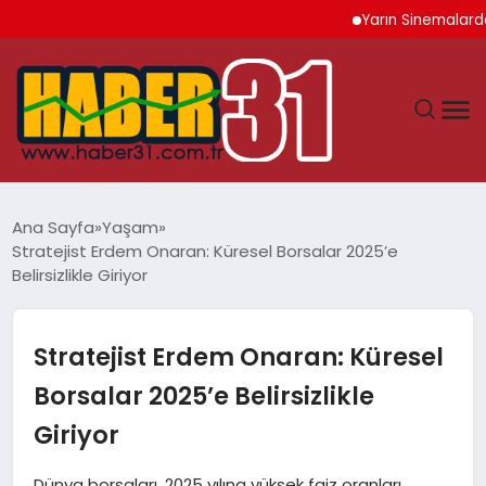
Yarın Sinemalarda 6 Yen
ANASAYFA
Ana Sayfa
Yaşam
Stratejist Erdem Onaran: Küresel Borsalar 2025’e
HATAY
Belirsizlikle Giriyor
YAŞAM
Stratejist Erdem Onaran: Küresel
EKONOMI
Borsalar 2025’e Belirsizlikle
Giriyor
GÜNDEM
Dünya borsaları, 2025 yılına yüksek faiz oranları,