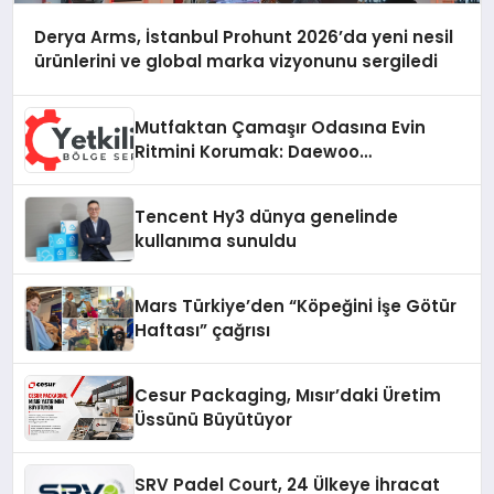
Derya Arms, İstanbul Prohunt 2026’da yeni nesil
ürünlerini ve global marka vizyonunu sergiledi
Mutfaktan Çamaşır Odasına Evin
Ritmini Korumak: Daewoo
Cihazlarında Dürüst Teknik Destek
Deneyimi
Tencent Hy3 dünya genelinde
kullanıma sunuldu
Mars Türkiye’den “Köpeğini İşe Götür
Haftası” çağrısı
Cesur Packaging, Mısır’daki Üretim
Üssünü Büyütüyor
SRV Padel Court, 24 Ülkeye İhracat