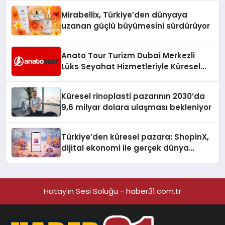
Mirabellix, Türkiye’den dünyaya
uzanan güçlü büyümesini sürdürüyor
Anato Tour Turizm Dubai Merkezli
Lüks Seyahat Hizmetleriyle Küresel
Turizmde Öne Çıkıyor
Küresel rinoplasti pazarının 2030’da
9,6 milyar dolara ulaşması bekleniyor
Türkiye’den küresel pazara: ShopinX,
dijital ekonomi ile gerçek dünya
alışverişini bir araya getirmeyi
hedefliyor
Hatay'ın Sesi Soluğu - haber31.com.tr