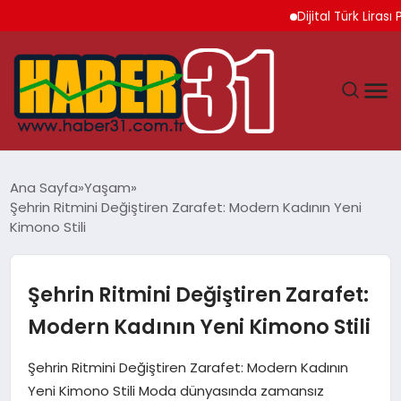
Dijital Türk Lirası Pr
ANASAYFA
Ana Sayfa
Yaşam
Şehrin Ritmini Değiştiren Zarafet: Modern Kadının Yeni
HATAY
Kimono Stili
YAŞAM
Şehrin Ritmini Değiştiren Zarafet:
EKONOMI
Modern Kadının Yeni Kimono Stili
GÜNDEM
Şehrin Ritmini Değiştiren Zarafet: Modern Kadının
Yeni Kimono Stili Moda dünyasında zamansız