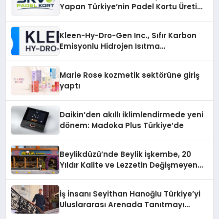
Yapan Türkiye’nin Padel Kortu Üretim
Gücü
Kleen-Hy-Dro-Gen Inc., Sıfır Karbon
Emisyonlu Hidrojen Isıtma
Teknolojisinde ISO ve TSSA
Düzenleyici Onaylarını Aldı
Marie Rose kozmetik sektörüne giriş
yaptı
Daikin’den akıllı iklimlendirmede yeni
dönem: Madoka Plus Türkiye’de
Beylikdüzü’nde Beylik İşkembe, 20
Yıldır Kalite ve Lezzetin Değişmeyen
Adresi
İş İnsanı Seyithan Hanoğlu Türkiye’yi
Uluslararası Arenada Tanıtmayı
Hedefliyor