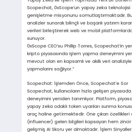
Scopechat, 0xScope’un yapay zeka teknolojisi a
genişletme misyonunu somutlaştırmaktadır. Bu çö
analizler sunarak bilinçli ve başarılı yatırım karar
verileri birleştirerek web ve mobil platformlarda
sunuyor.
0xScope CEO’su Phillip Torres, Scopechat’in yenil
kripto piyasasında işlem yapma deneyimini yenid
mevcut olan en kapsamlı ve akıllı veri analiziyl
yapmalarını sağlıyor.”
Scopechat: İşlemden Önce, Scopechat’e Sor
Scopechat, kullanıcıların hızla gelişen piyasad
deneyimini yeniden tanımlıyor. Platform, piyasa d
yapay zeka odaklı token uyarıları sunma konus
araç haline getirmektedir. Öne çıkan özellikleri 
(influencer) gelen bilgileri kapsayan hem zincir i
gelişmiş AI Skoru yer almaktadır. İşlem Sinyalleri,