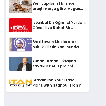
Yeni yapilan 31 bilimsel
araştırmaya göre, Vegan
Köpek Maması ve Vegan
Kedi Mamasının İyi
İstanbul Kız Öğrenci Yurtları:
Sindirildiğini Ortaya Koydu
Güvenli ve Rahat Bir
Konaklama Seçeneği
Bhaktawer: Uluslararası
hukuk Filistin konusunda
çifte standart uyguluyor
Yunan uzman: Ukrayna
savaşı bir ABD projesi
Streamline Your Travel
Plans with Istanbul Transfer
Services