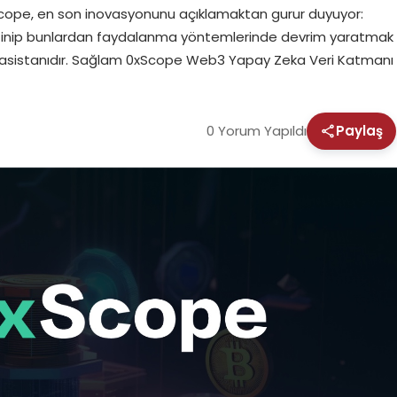
0xScope, en son inovasyonunu açıklamaktan gurur duyuyor:
 gezinip bunlardan faydalanma yöntemlerinde devrim yaratmak
m asistanıdır. Sağlam 0xScope Web3 Yapay Zeka Veri Katmanı
0 Yorum Yapıldı
Paylaş