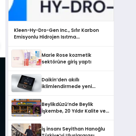
Kleen-Hy-Dro-Gen Inc., Sıfır Karbon
Emisyonlu Hidrojen Isıtma
Teknolojisinde ISO ve TSSA Düzenleyici
Onaylarını Aldı
Marie Rose kozmetik
sektörüne giriş yaptı
Daikin’den akıllı
iklimlendirmede yeni
dönem: Madoka Plus
Türkiye’de
Beylikdüzü’nde Beylik
İşkembe, 20 Yıldır Kalite ve
Lezzetin Değişmeyen Adresi
İş İnsanı Seyithan Hanoğlu
Türkiye’yi Uluslararası