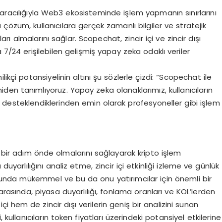
racılığıyla Web3 ekosisteminde işlem yapmanın sınırlarını
züm, kullanıcılara gerçek zamanlı bilgiler ve stratejik
ları almalarını sağlar. Scopechat, zincir içi ve zincir dışı
 7/24 erişilebilen gelişmiş yapay zeka odaklı veriler
ikçi potansiyelinin altını şu sözlerle çizdi: “Scopechat ile
en tanımlıyoruz. Yapay zeka olanaklarımız, kullanıcıların
e desteklendiklerinden emin olarak profesyoneller gibi işlem
a bir adım önde olmalarını sağlayarak kripto işlem
uyarlılığını analiz etme, zincir içi etkinliği izleme ve günlük
unda mükemmel ve bu da onu yatırımcılar için önemli bir
arasında, piyasa duyarlılığı, fonlama oranları ve KOL’lerden
çi hem de zincir dışı verilerin geniş bir analizini sunan
 kullanıcıların token fiyatları üzerindeki potansiyel etkilerine