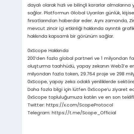
dayalı olarak hızlı ve bilinçli kararlar almaları
sağlar. Platformun Global Uyarıları günlük, kişisel
fırsatlarından haberdar eder. Aynı zamanda, Zincir
mevcut zincir içi etkinliği hakkında ayrıntılı graf
hakkında kapsamlı bir görünüm sağlar.
0xScope Hakkında
200’den fazla global partneri ve 1 milyondan faz
oluşturma taahhüdü, yapay zekanın Web3’e en
milyondan fazla token, 29.764 proje ve 298 mil
0xScope, yapay zeka odaklı yeniliklerde sekt
Daha fazla bilgi için lütfen 0xScope’u ziyaret
0xScope topluluğumuza katılın ve en son teklif
Twitter: https://x.com/ScopeProtocol
Telegram: https://t.me/Scope_Official