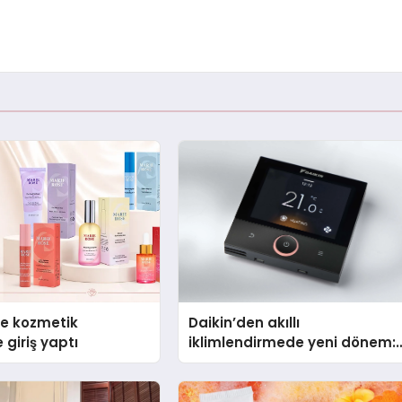
se kozmetik
Daikin’den akıllı
 giriş yaptı
iklimlendirmede yeni dönem:
Madoka Plus Türkiye’de