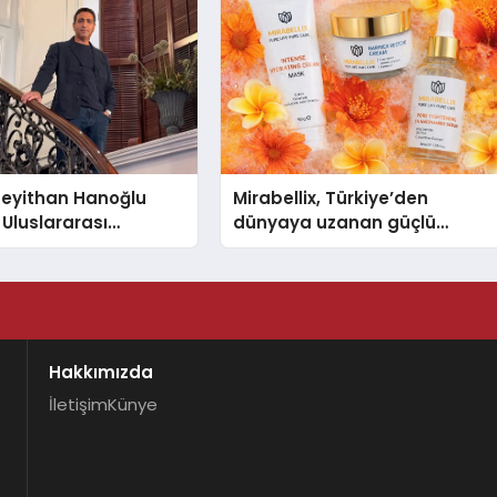
 Seyithan Hanoğlu
Mirabellix, Türkiye’den
 Uluslararası
dünyaya uzanan güçlü
Tanıtmayı Hedefliyor
büyümesini sürdürüyor
Hakkımızda
İletişim
Künye