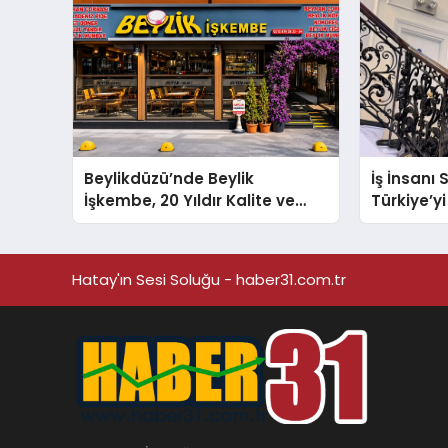
Beylikdüzü’nde Beylik
İş İnsanı
İşkembe, 20 Yıldır Kalite ve
Türkiye’yi
Lezzetin Değişmeyen Adresi
Arenada 
Hatay'ın Sesi Soluğu - haber31.com.tr