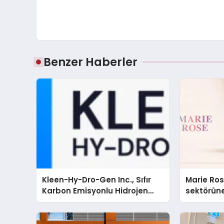
Benzer Haberler
Kleen-Hy-Dro-Gen Inc., Sıfır
Marie Ro
Karbon Emisyonlu Hidrojen
sektörüne
Isıtma Teknolojisinde ISO ve
TSSA Düzenleyici Onaylarını
Aldı