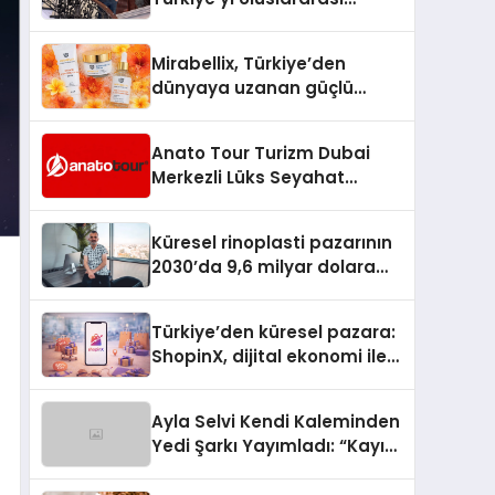
Arenada Tanıtmayı
Hedefliyor
Mirabellix, Türkiye’den
dünyaya uzanan güçlü
büyümesini sürdürüyor
Anato Tour Turizm Dubai
Merkezli Lüks Seyahat
Hizmetleriyle Küresel
Turizmde Öne Çıkıyor
Küresel rinoplasti pazarının
2030’da 9,6 milyar dolara
ulaşması bekleniyor
Türkiye’den küresel pazara:
ShopinX, dijital ekonomi ile
gerçek dünya alışverişini bir
araya getirmeyi hedefliyor
Ayla Selvi Kendi Kaleminden
Yedi Şarkı Yayımladı: “Kayıp
Kasetler 1” 31 Temmuz’da
Çıktı