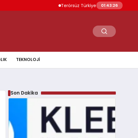
Terörsüz Türkiye İçin Yasal Süreç 5 Ağustos’
01:43:27
LIK
TEKNOLOJI
Son Dakika