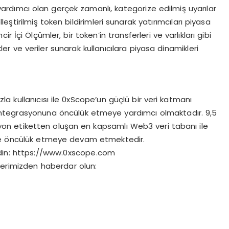
na yardımcı olan gerçek zamanlı, kategorize edilmiş uyarılar
leştirilmiş token bildirimleri sunarak yatırımcıları piyasa
 İçi Ölçümler, bir token’in transferleri ve varlıkları gibi
ikler ve veriler sunarak kullanıcılara piyasa dinamikleri
la kullanıcısı ile 0xScope’un güçlü bir veri katmanı
tegrasyonuna öncülük etmeye yardımcı olmaktadır. 9,5
yon etiketten oluşan en kapsamlı Web3 veri tabanı ile
öre öncülük etmeye devam etmektedir.
 edin: https://www.0xscope.com
lerimizden haberdar olun: