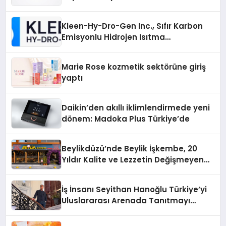
Gücü
Kleen-Hy-Dro-Gen Inc., Sıfır Karbon
Emisyonlu Hidrojen Isıtma
Teknolojisinde ISO ve TSSA
Düzenleyici Onaylarını Aldı
Marie Rose kozmetik sektörüne giriş
yaptı
Daikin’den akıllı iklimlendirmede yeni
dönem: Madoka Plus Türkiye’de
Beylikdüzü’nde Beylik İşkembe, 20
Yıldır Kalite ve Lezzetin Değişmeyen
Adresi
İş İnsanı Seyithan Hanoğlu Türkiye’yi
Uluslararası Arenada Tanıtmayı
Hedefliyor