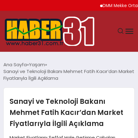
DMM Mekke Ortak Savun
ANASAYFA
Ana Sayfa
Yaşam
Sanayi ve Teknoloji Bakanı Mehmet Fatih Kacır’dan Market
HATAY
Fiyatlarıyla İlgili Açıklama
YAŞAM
Sanayi ve Teknoloji Bakanı
EKONOMI
Mehmet Fatih Kacır’dan Market
Fiyatlarıyla İlgili Açıklama
GÜNDEM
Market Fiyatlarını Şeffaf Hale Getirme Çabaları