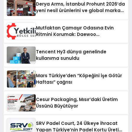
Derya Arms, İstanbul Prohunt 2026’da
yeni nesil ürünlerini ve global marka
vizyonunu sergiledi
Mutfaktan Çamaşır Odasına Evin
Ritmini Korumak: Daewoo
Cihazlarında Dürüst Teknik Destek
Deneyimi
Tencent Hy3 dünya genelinde
kullanıma sunuldu
Mars Türkiye’den “Köpeğini İşe Götür
Haftası” çağrısı
Cesur Packaging, Mısır’daki Üretim
Üssünü Büyütüyor
SRV Padel Court, 24 Ülkeye İhracat
Yapan Türkiye’nin Padel Kortu Üretim