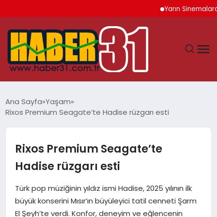
Yarın Sinemalarda 6 Ye
ANASAYFA
Ana Sayfa
Yaşam
Rixos Premium Seagate’te Hadise rüzgarı esti
HATAY
YAŞAM
Rixos Premium Seagate’te
Hadise rüzgarı esti
EKONOMI
Türk pop müziğinin yıldız ismi Hadise, 2025 yılının ilk
GÜNDEM
büyük konserini Mısır’ın büyüleyici tatil cenneti Şarm
El Şeyh’te verdi. Konfor, deneyim ve eğlencenin