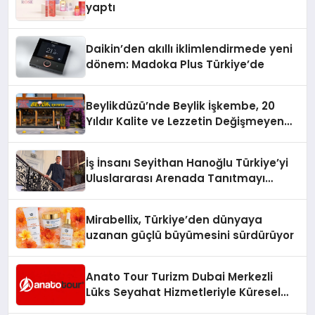
yaptı
Daikin’den akıllı iklimlendirmede yeni
dönem: Madoka Plus Türkiye’de
Beylikdüzü’nde Beylik İşkembe, 20
Yıldır Kalite ve Lezzetin Değişmeyen
Adresi
İş İnsanı Seyithan Hanoğlu Türkiye’yi
Uluslararası Arenada Tanıtmayı
Hedefliyor
Mirabellix, Türkiye’den dünyaya
uzanan güçlü büyümesini sürdürüyor
Anato Tour Turizm Dubai Merkezli
Lüks Seyahat Hizmetleriyle Küresel
Turizmde Öne Çıkıyor