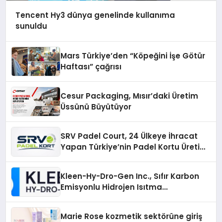
Tencent Hy3 dünya genelinde kullanıma
sunuldu
Mars Türkiye’den “Köpeğini İşe Götür
Haftası” çağrısı
Cesur Packaging, Mısır’daki Üretim
Üssünü Büyütüyor
SRV Padel Court, 24 Ülkeye İhracat
Yapan Türkiye’nin Padel Kortu Üretim
Gücü
Kleen-Hy-Dro-Gen Inc., Sıfır Karbon
Emisyonlu Hidrojen Isıtma
Teknolojisinde ISO ve TSSA
Düzenleyici Onaylarını Aldı
Marie Rose kozmetik sektörüne giriş