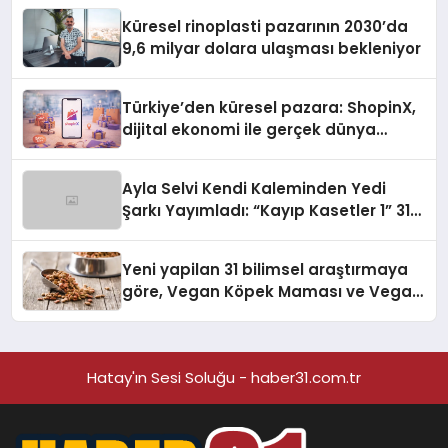
Küresel rinoplasti pazarının 2030’da
9,6 milyar dolara ulaşması bekleniyor
Türkiye’den küresel pazara: ShopinX,
dijital ekonomi ile gerçek dünya
alışverişini bir araya getirmeyi
hedefliyor
Ayla Selvi Kendi Kaleminden Yedi
Şarkı Yayımladı: “Kayıp Kasetler 1” 31
Temmuz’da Çıktı
Yeni yapilan 31 bilimsel araştırmaya
göre, Vegan Köpek Maması ve Vegan
Kedi Mamasının İyi Sindirildiğini
Ortaya Koydu
Hatay'ın Sesi Soluğu - haber31.com.tr