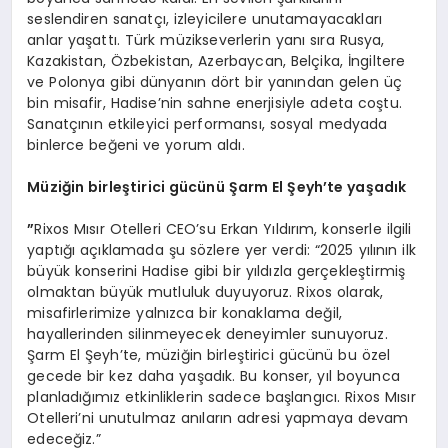
seslendiren sanatçı, izleyicilere unutamayacakları
anlar yaşattı. Türk müzikseverlerin yanı sıra Rusya,
Kazakistan, Özbekistan, Azerbaycan, Belçika, İngiltere
ve Polonya gibi dünyanın dört bir yanından gelen üç
bin misafir, Hadise’nin sahne enerjisiyle adeta coştu.
Sanatçının etkileyici performansı, sosyal medyada
binlerce beğeni ve yorum aldı.
Müziğin birleştirici gücünü Ş
arm El
Şeyh
’
te yaşadık
”
Rixos Mısır Otelleri CEO’su Erkan Yıldırım, konserle ilgili
yaptığı açıklamada şu sözlere yer verdi: “2025 yılının ilk
büyük konserini Hadise gibi bir yıldızla gerçekleştirmiş
olmaktan büyük mutluluk duyuyoruz. Rixos olarak,
misafirlerimize yalnızca bir konaklama değil,
hayallerinden silinmeyecek deneyimler sunuyoruz.
Şarm El Şeyh’te, müziğin birleştirici gücünü bu özel
gecede bir kez daha yaşadık. Bu konser, yıl boyunca
planladığımız etkinliklerin sadece başlangıcı. Rixos Mısır
Otelleri’ni unutulmaz anıların adresi yapmaya devam
edeceğiz.”