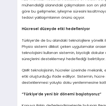
mühendisliği alanındaki çalışmaların son on yı
göre bu gelişmeler, iyileşme süresini kısaltmay
tedavi yaklaşımlarının önünü açıyor.
Hücresel düzeyde etki hedefleniyor
Türkiye’de de bu alandaki teknolojilere yönelik
Physio sistemi dikkat çeken uygulamalar arası
teknolojisini kullanan sistemin, biyolojik dokul
süreçlerini desteklemeyi hedeflediği belirtiliyor.
QMR teknolojisinin, hücreler üzerinde mekanik, 
etki oluşturduğu ifade ediliyor. Sistemin, hücr
desteklenmesi yoluyla doku yenilenmesine katkı
“Türkiye’de yeni bir dönemi başlatıyoruz”
Konuya ilişkin değerlendirmelerde bulunan Bea