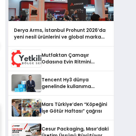
Derya Arms, İstanbul Prohunt 2026’da
yeni nesil ürünlerini ve global marka
vizyonunu sergiledi
Mutfaktan Çamaşır
Odasına Evin Ritmini
Korumak: Daewoo
Cihazlarında Dürüst Teknik
Tencent Hy3 dünya
Destek Deneyimi
genelinde kullanıma
sunuldu
Mars Türkiye’den “Köpeğini
İşe Götür Haftası” çağrısı
Cesur Packaging, Mısır’daki
Üretim Üssünü Büyütüyor