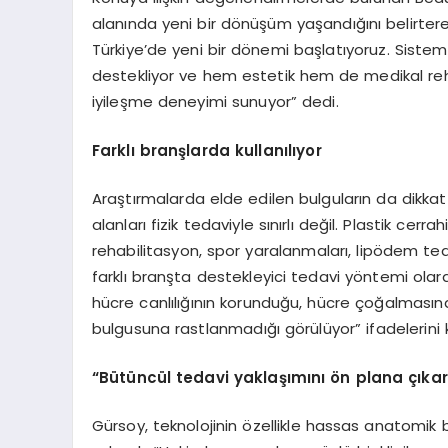
alanında yeni bir dönüşüm yaşandığını belirterek
Türkiye’de yeni bir dönemi başlatıyoruz. Siste
destekliyor ve hem estetik hem de medikal reh
iyileşme deneyimi sunuyor” dedi.
Farklı branşlarda kullanılıyor
Araştırmalarda elde edilen bulguların da dikkat
alanları fizik tedaviyle sınırlı değil. Plastik ce
rehabilitasyon, spor yaralanmaları, lipödem teda
farklı branşta destekleyici tedavi yöntemi olarak
hücre canlılığının korunduğu, hücre çoğalması
bulgusuna rastlanmadığı görülüyor” ifadelerini k
“Bütüncül tedavi yaklaşımını ön plana çıkar
Gürsoy, teknolojinin özellikle hassas anatomi