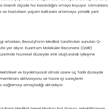
lda önemli ölçüde hız kazandığını ortaya koyuyor. Uzmanlara
a ve hastaların yaşam kalitesini artırmaya yönelik yeni
 ilgi artarken, BeautyForm Medikal tarafından sunulan Q-
nda yer alıyor. Kuantum Moleküler Rezonans (QMR)
ar üzerinde hücresel düzeyde etki oluşturarak iyileşme
elektriksel ve biyokimyasal olmak üzere üç farklı düzeyde
e membranı aktivasyonu ve hücre içi süreçlerin
 sağlamayı amaçladığı aktarılıyor.
utyForm Medikal Genel Müdürü Erol Gürsoy, rehabilitasyon