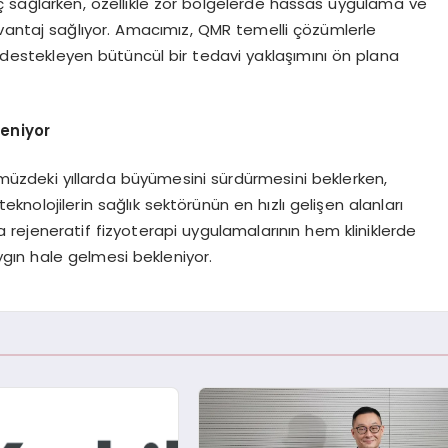
aç sağlarken, özellikle zor bölgelerde hassas uygulama ve
vantaj sağlıyor. Amacımız, QMR temelli çözümlerle
ı destekleyen bütüncül bir tedavi yaklaşımını ön plana
leniyor
müzdeki yıllarda büyümesini sürdürmesini beklerken,
knolojilerin sağlık sektörünün en hızlı gelişen alanları
rejeneratif fizyoterapi uygulamalarının hem kliniklerde
ın hale gelmesi bekleniyor.