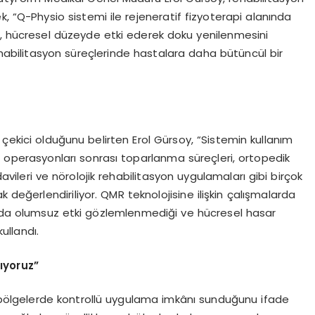
, “Q-Physio sistemi ile rejeneratif fizyoterapi alanında
m, hücresel düzeyde etki ederek doku yenilenmesini
abilitasyon süreçlerinde hastalara daha bütüncül bir
 çekici olduğunu belirten Erol Gürsoy, “Sistemin kullanım
rrahi operasyonları sonrası toparlanma süreçleri, ortopedik
vileri ve nörolojik rehabilitasyon uygulamaları gibi birçok
 değerlendiriliyor. QMR teknolojisine ilişkin çalışmalarda
nda olumsuz etki gözlemlenmediği ve hücresel hasar
ullandı.
ıyoruz”
k bölgelerde kontrollü uygulama imkânı sunduğunu ifade