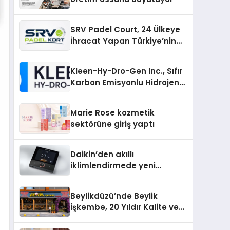
SRV Padel Court, 24 Ülkeye
İhracat Yapan Türkiye’nin
Padel Kortu Üretim Gücü
Kleen-Hy-Dro-Gen Inc., Sıfır
Karbon Emisyonlu Hidrojen
Isıtma Teknolojisinde ISO ve
TSSA Düzenleyici Onaylarını
Marie Rose kozmetik
Aldı
sektörüne giriş yaptı
Daikin’den akıllı
iklimlendirmede yeni
dönem: Madoka Plus
Türkiye’de
Beylikdüzü’nde Beylik
İşkembe, 20 Yıldır Kalite ve
Lezzetin Değişmeyen Adresi