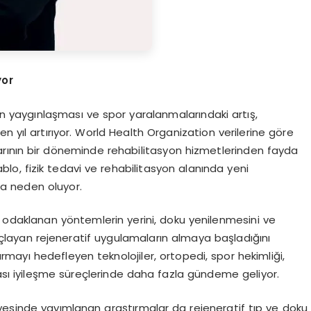
yor
n yaygınlaşması ve spor yaralanmalarındaki artış,
n yıl artırıyor. World Health Organization verilerine göre
larının bir döneminde rehabilitasyon hizmetlerinden fayda
tablo, fizik tedavi ve rehabilitasyon alanında yeni
na neden oluyor.
e odaklanan yöntemlerin yerini, doku yenilenmesini ve
açlayan rejeneratif uygulamaların almaya başladığını
urmayı hedefleyen teknolojiler, ortopedi, spor hekimliği,
rası iyileşme süreçlerinde daha fazla gündeme geliyor.
yesinde yayımlanan araştırmalar da rejeneratif tıp ve doku