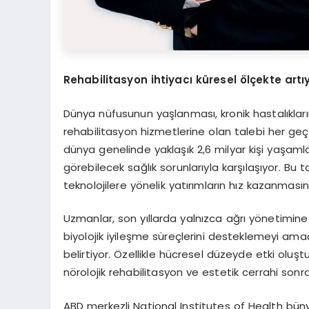
Rehabilitasyon ihtiyacı küresel ölçekte artı
Dünya nüfusunun yaşlanması, kronik hastalıkları
rehabilitasyon hizmetlerine olan talebi her geçe
dünya genelinde yaklaşık 2,6 milyar kişi yaşam
görebilecek sağlık sorunlarıyla karşılaşıyor. Bu 
teknolojilere yönelik yatırımların hız kazanması
Uzmanlar, son yıllarda yalnızca ağrı yönetimin
biyolojik iyileşme süreçlerini desteklemeyi am
belirtiyor. Özellikle hücresel düzeyde etki oluşt
nörolojik rehabilitasyon ve estetik cerrahi son
ABD merkezli National Institutes of Health bün