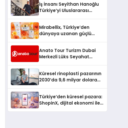
İş İnsanı Seyithan Hanoğlu
Türkiye’yi Uluslararası
Arenada Tanıtmayı
Hedefliyor
Mirabellix, Türkiye’den
dünyaya uzanan güçlü
büyümesini sürdürüyor
Anato Tour Turizm Dubai
Merkezli Lüks Seyahat
Hizmetleriyle Küresel
Turizmde Öne Çıkıyor
Küresel rinoplasti pazarının
2030’da 9,6 milyar dolara
ulaşması bekleniyor
Türkiye’den küresel pazara:
ShopinX, dijital ekonomi ile
gerçek dünya alışverişini bir
araya getirmeyi hedefliyor