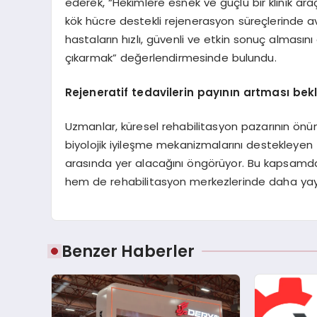
ederek, “Hekimlere esnek ve güçlü bir klinik ar
kök hücre destekli rejenerasyon süreçlerinde a
hastaların hızlı, güvenli ve etkin sonuç almasın
çıkarmak” değerlendirmesinde bulundu.
Rejeneratif tedavilerin payının artması bek
Uzmanlar, küresel rehabilitasyon pazarının önü
biyolojik iyileşme mekanizmalarını destekleyen te
arasında yer alacağını öngörüyor. Bu kapsamda 
hem de rehabilitasyon merkezlerinde daha yayg
Benzer Haberler