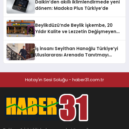
Daikin’den akıllı iklimlendirmede yeni
dönem: Madoka Plus Türkiye’de
Beylikdüzü’nde Beylik İşkembe, 20
Yıldır Kalite ve Lezzetin Değişmeyen
Adresi
İş İnsanı Seyithan Hanoğlu Türkiye’yi
Uluslararası Arenada Tanıtmayı
Hedefliyor
Hatay'ın Sesi Soluğu - haber31.com.tr