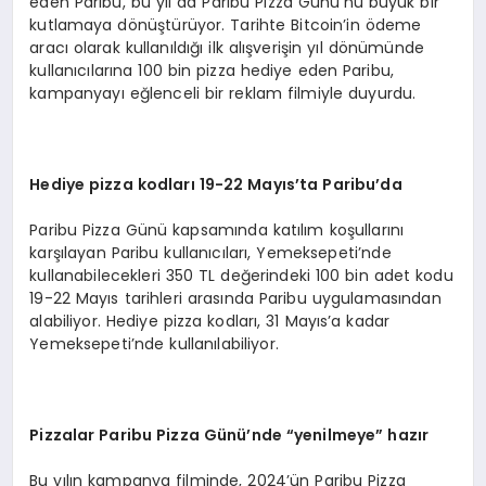
eden Paribu, bu yıl da Paribu Pizza Günü’nü büyük bir
kutlamaya dönüştürüyor. Tarihte Bitcoin’in ödeme
aracı olarak kullanıldığı ilk alışverişin yıl dönümünde
kullanıcılarına 100 bin pizza hediye eden Paribu,
kampanyayı eğlenceli bir reklam filmiyle duyurdu.
Hediye pizza kodları
19-22 May
ıs
’
ta Paribu
’
da
Paribu Pizza Günü kapsamında katılım koşullarını
karşılayan Paribu kullanıcıları, Yemeksepeti’nde
kullanabilecekleri 350 TL değerindeki 100 bin adet kodu
19-22 Mayıs tarihleri arasında Paribu uygulamasından
alabiliyor. Hediye pizza kodları, 31 Mayıs’a kadar
Yemeksepeti’nde kullanılabiliyor.
Pizzalar Paribu Pizza Günü’nde
“
yenilmeye” hazır
Bu yılın kampanya filminde, 2024’ün Paribu Pizza