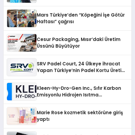
Mars Türkiye’den “Köpeğini İşe Götür
Haftası” çağrısı
Cesur Packaging, Mısır’daki Üretim
Üssünü Büyütüyor
SRV Padel Court, 24 Ülkeye İhracat
Yapan Türkiye’nin Padel Kortu Üretim
Gücü
Kleen-Hy-Dro-Gen Inc., Sıfır Karbon
Emisyonlu Hidrojen Isıtma
Teknolojisinde ISO ve TSSA
Düzenleyici Onaylarını Aldı
Marie Rose kozmetik sektörüne giriş
yaptı