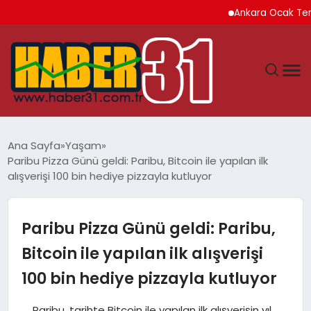
Ankara Ocak Temmuz 
ANASAYFA
Ana Sayfa
Yaşam
Paribu Pizza Günü geldi: Paribu, Bitcoin ile yapılan ilk
HATAY
alışverişi 100 bin hediye pizzayla kutluyor
YAŞAM
Paribu Pizza Günü geldi: Paribu,
EKONOMI
Bitcoin ile yapılan ilk alışverişi
100 bin hediye pizzayla kutluyor
GÜNDEM
Paribu, tarihte Bitcoin ile yapılan ilk alışverişin yıl