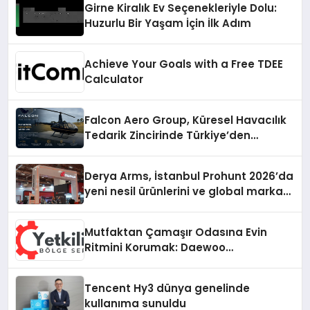
Girne Kiralık Ev Seçenekleriyle Dolu:
Huzurlu Bir Yaşam İçin İlk Adım
Achieve Your Goals with a Free TDEE
Calculator
Falcon Aero Group, Küresel Havacılık
Tedarik Zincirinde Türkiye’den
Dünyaya Açılıyor
Derya Arms, İstanbul Prohunt 2026’da
yeni nesil ürünlerini ve global marka
vizyonunu sergiledi
Mutfaktan Çamaşır Odasına Evin
Ritmini Korumak: Daewoo
Cihazlarında Dürüst Teknik Destek
Deneyimi
Tencent Hy3 dünya genelinde
kullanıma sunuldu