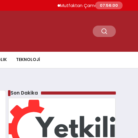
Mutfaktan Çamaşır Odasına Evin Ritmini K
07:56:01
LIK
TEKNOLOJI
Son Dakika