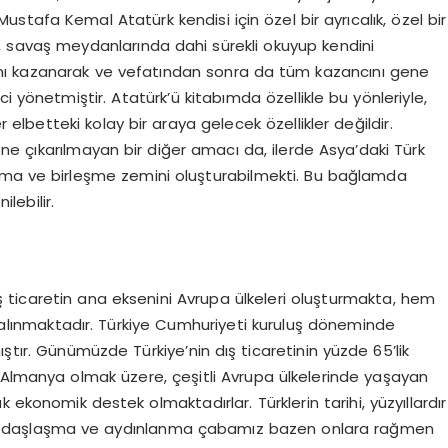
tafa Kemal Atatürk kendisi için özel bir ayrıcalık, özel bir
k, savaş meydanlarında dahi sürekli okuyup kendini
ısını kazanarak ve vefatından sonra da tüm kazancını gene
i yönetmiştir. Atatürk’ü kitabımda özellikle bu yönleriyle,
r elbetteki kolay bir araya gelecek özellikler değildir.
ne çıkarılmayan bir diğer amacı da, ilerde Asya’daki Türk
laşma ve birleşme zemini oluşturabilmekti. Bu bağlamda
lebilir.
 ticaretin ana eksenini Avrupa ülkeleri oluşturmakta, hem
er alınmaktadır. Türkiye Cumhuriyeti kuruluş döneminde
ştır. Günümüzde Türkiye’nin dış ticaretinin yüzde 65’lik
 Almanya olmak üzere, çeşitli Avrupa ülkelerinde yaşayan
 ekonomik destek olmaktadırlar. Türklerin tarihi, yüzyıllardır
 çağdaşlaşma ve aydınlanma çabamız bazen onlara rağmen