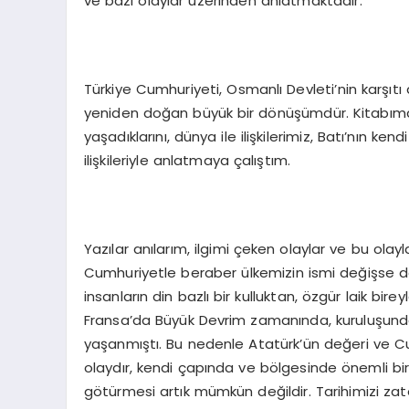
ve bazı olaylar üzerinden anlatmaktadır.
Türkiye Cumhuriyeti, Osmanlı Devleti’nin karşıtı
yeniden doğan büyük bir dönüşümdür. Kitabımda
yaşadıklarını, dünya ile ilişkilerimiz, Batı’nın ken
ilişkileriyle anlatmaya çalıştım.
Yazılar anılarım, ilgimi çeken olaylar ve bu olayl
Cumhuriyetle beraber ülkemizin ismi değişse d
insanların din bazlı bir kulluktan, özgür laik b
Fransa’da Büyük Devrim zamanında, kuruluşund
yaşanmıştı. Bu nedenle Atatürk’ün değeri ve Cum
olaydır, kendi çapında ve bölgesinde önemli bi
götürmesi artık mümkün değildir. Tarihimizi zate