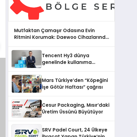
Mutfaktan Çamaşır Odasına Evin
Ritmini Korumak: Daewoo Cihazlarında
Dürüst Teknik Destek Deneyimi
Tencent Hy3 dünya
genelinde kullanıma
sunuldu
Mars Türkiye’den “Köpeğini
İşe Götür Haftası” çağrısı
Cesur Packaging, Mısır’daki
Üretim Üssünü Büyütüyor
SRV Padel Court, 24 Ülkeye
İhracat Yapan Türkiye’nin