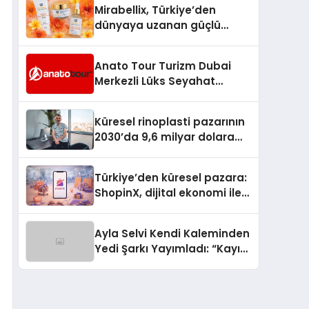
Mirabellix, Türkiye’den
dünyaya uzanan güçlü
büyümesini sürdürüyor
Anato Tour Turizm Dubai
Merkezli Lüks Seyahat
Hizmetleriyle Küresel
Turizmde Öne Çıkıyor
Küresel rinoplasti pazarının
2030’da 9,6 milyar dolara
ulaşması bekleniyor
Türkiye’den küresel pazara:
ShopinX, dijital ekonomi ile
gerçek dünya alışverişini bir
araya getirmeyi hedefliyor
Ayla Selvi Kendi Kaleminden
Yedi Şarkı Yayımladı: “Kayıp
Kasetler 1” 31 Temmuz’da
Çıktı