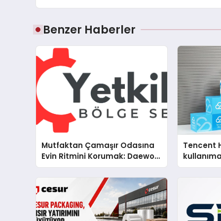
Benzer Haberler
Mutfaktan Çamaşır Odasına
Tencent 
Evin Ritmini Korumak: Daewoo
kullanım
Cihazlarında Dürüst Teknik
Destek Deneyimi