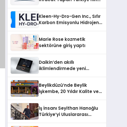
Padel Kortu Üretim Gücü
Kleen-Hy-Dro-Gen Inc., Sıfır
Karbon Emisyonlu Hidrojen
Isıtma Teknolojisinde ISO ve
TSSA Düzenleyici Onaylarını
Marie Rose kozmetik
Aldı
sektörüne giriş yaptı
Daikin’den akıllı
iklimlendirmede yeni
dönem: Madoka Plus
Türkiye’de
Beylikdüzü’nde Beylik
İşkembe, 20 Yıldır Kalite ve
Lezzetin Değişmeyen Adresi
İş İnsanı Seyithan Hanoğlu
Türkiye’yi Uluslararası
Arenada Tanıtmayı
Hedefliyor