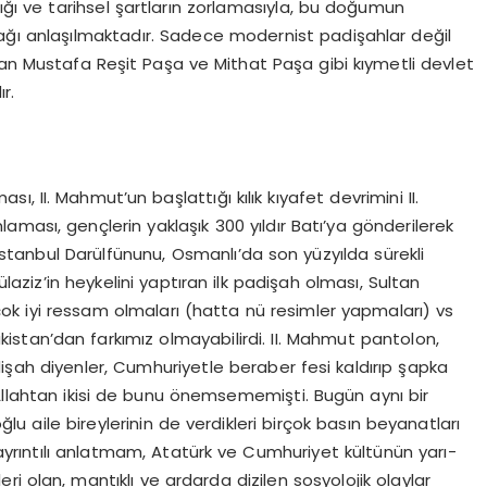
dığı ve tarihsel şartların zorlamasıyla, bu doğumun
ğı anlaşılmaktadır. Sadece modernist padişahlar değil
yan Mustafa Reşit Paşa ve Mithat Paşa gibi kıymetli devlet
r.
 II. Mahmut’un başlattığı kılık kıyafet devrimini II.
ması, gençlerin yaklaşık 300 yıldır Batı’ya gönderilerek
 İstanbul Darülfünunu, Osmanlı’da son yüzyılda sürekli
ülaziz’in heykelini yaptıran ilk padişah olması, Sultan
çok iyi ressam olmaları (hatta nü resimler yapmaları) vs
kistan’dan farkımız olmayabilirdi. II. Mahmut pantolon,
dişah diyenler, Cumhuriyetle beraber fesi kaldırıp şapka
 Allahtan ikisi de bunu önemsememişti. Bugün aynı bir
 aile bireylerinin de verdikleri birçok basın beyanatları
yrıntılı anlatmam, Atatürk ve Cumhuriyet kültünün yarı-
ri olan, mantıklı ve ardarda dizilen sosyolojik olaylar