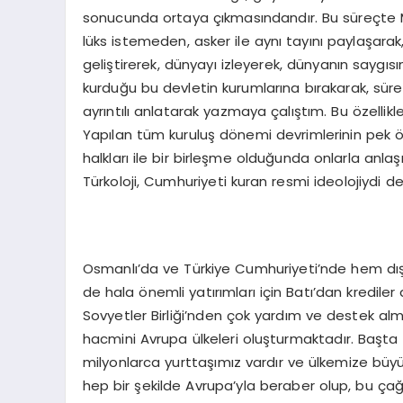
sonucunda ortaya çıkmasındandır. Bu süreçte Mus
lüks istemeden, asker ile aynı tayını paylaşara
geliştirerek, dünyayı izleyerek, dünyanın sayg
kurduğu bu devletin kurumlarına bırakarak, sürec
ayrıntılı anlatarak yazmaya çalıştım. Bu özellikle
Yapılan tüm kuruluş dönemi devrimlerinin pek ö
halkları ile bir birleşme olduğunda onlarla an
Türkoloji, Cumhuriyeti kuran resmi ideolojiydi deni
Osmanlı’da ve Türkiye Cumhuriyeti’nde hem dış
de hala önemli yatırımları için Batı’dan kredil
Sovyetler Birliği’nden çok yardım ve destek almı
hacmini Avrupa ülkeleri oluşturmaktadır. Başta
milyonlarca yurttaşımız vardır ve ülkemize büyük
hep bir şekilde Avrupa’yla beraber olup, bu