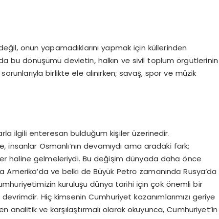
 değil, onun yapamadıklarını yapmak için küllerinden
 bu dönüşümü devletin, halkın ve sivil toplum örgütlerinin
di sorunlarıyla birlikte ele alınırken; savaş, spor ve müzik
arla ilgili enteresan bulduğum kişiler üzerinedir.
e, insanlar Osmanlı’nın devamıydı ama aradaki fark;
ireyler haline gelmeleriydi. Bu değişim dünyada daha önce
a Amerika’da ve belki de Büyük Petro zamanında Rusya’da
huriyetimizin kuruluşu dünya tarihi için çok önemli bir
r devrimdir. Hiç kimsenin Cumhuriyet kazanımlarımızı geriye
n analitik ve karşılaştırmalı olarak okuyunca, Cumhuriyet’in