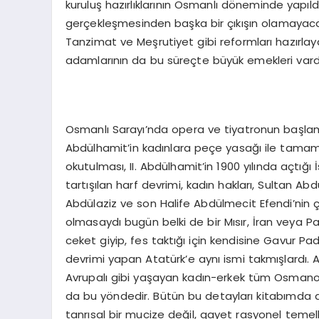
kuruluş hazırlıklarının Osmanlı döneminde yapıl
gerçekleşmesinden başka bir çıkışın olamayaca
Tanzimat ve Meşrutiyet gibi reformları hazırla
adamlarının da bu süreçte büyük emekleri vardı
Osmanlı Sarayı’nda opera ve tiyatronun başlaması,
Abdülhamit’in kadınlara peçe yasağı ile tamamla
okutulması, II. Abdülhamit’in 1900 yılında açtığı
tartışılan harf devrimi, kadın hakları, Sultan Abd
Abdülaziz ve son Halife Abdülmecit Efendi’nin 
olmasaydı bugün belki de bir Mısır, İran veya Pa
ceket giyip, fes taktığı için kendisine Gavur Pa
devrimi yapan Atatürk’e aynı ismi takmışlardı.
Avrupalı gibi yaşayan kadın-erkek tüm Osmanoğlu
da bu yöndedir. Bütün bu detayları kitabımda a
tanrısal bir mucize değil, gayet rasyonel temelle