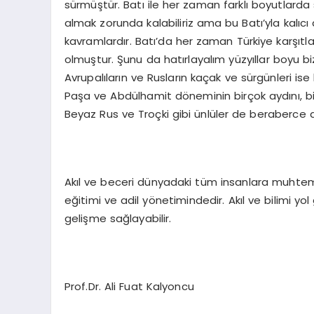
sürmüştür. Batı ile her zaman farklı boyutlarda s
almak zorunda kalabiliriz ama bu Batı’yla kalıcı
kavramlardır. Batı’da her zaman Türkiye karşıtla
olmuştur. Şunu da hatırlayalım yüzyıllar boyu b
Avrupalıların ve Rusların kaçak ve sürgünleri is
Paşa ve Abdülhamit döneminin birçok aydını, bin
Beyaz Rus ve Troçki gibi ünlüler de beraberce da
Akıl ve beceri dünyadaki tüm insanlara muhtemel
eğitimi ve adil yönetimindedir. Akıl ve bilimi y
gelişme sağlayabilir.
Prof.Dr. Ali Fuat Kalyoncu