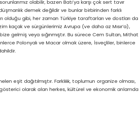
orunlarımız olabilir, bazen Batı’ya karşı çok sert tavır
 düşmanlık demek değildir ve bunlar birbirinden farklı
rı olduğu gibi, her zaman Türkiye taraftarları ve dostları da
izim kaçak ve sürgünlerimiz Avrupa (ve daha az Mısır’a),
e bize gelmiş veya sığınmıştır. Bu sürece Cem Sultan, Mithat
lerce Polonyalı ve Macar olmak üzere, İsveçliler, binlerce
hildir.
en eşit dağıtılmıştır. Farklılık, toplumun organize olması,
ol gösterici olarak alan herkes, kültürel ve ekonomik anlamda