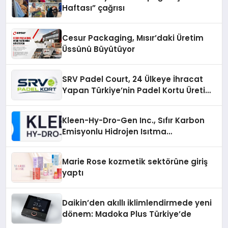
Haftası” çağrısı
Cesur Packaging, Mısır’daki Üretim
Üssünü Büyütüyor
SRV Padel Court, 24 Ülkeye İhracat
Yapan Türkiye’nin Padel Kortu Üretim
Gücü
Kleen-Hy-Dro-Gen Inc., Sıfır Karbon
Emisyonlu Hidrojen Isıtma
Teknolojisinde ISO ve TSSA
Düzenleyici Onaylarını Aldı
Marie Rose kozmetik sektörüne giriş
yaptı
Daikin’den akıllı iklimlendirmede yeni
dönem: Madoka Plus Türkiye’de