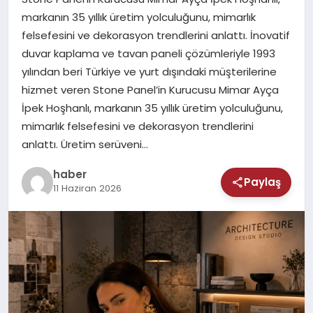
MAGAZIN
markanın 35 yıllık üretim yolculuğunu, mimarlık
felsefesini ve dekorasyon trendlerini anlattı. İnovatif
SAĞLIK
duvar kaplama ve tavan paneli çözümleriyle 1993
yılından beri Türkiye ve yurt dışındaki müşterilerine
TEKNOLOJI
hizmet veren Stone Panel’in Kurucusu Mimar Ayça
İpek Hoşhanlı, markanın 35 yıllık üretim yolculuğunu,
mimarlık felsefesini ve dekorasyon trendlerini
anlattı. Üretim serüveni…
haber
Paylaş
11 Haziran 2026