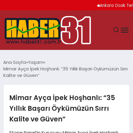
Ankara Ocak Temmuz Dö
ANASAYFA
Ana Sayfa
Yaşam
Mimar Ayça İpek Hoşhanlı: “35 Yıllık Başarı Öykümüzün Sırrı
HATAY
Kalite ve Güven”
YAŞAM
Mimar Ayça İpek Hoşhanlı: “35
EKONOMI
Yıllık Başarı Öykümüzün Sırrı
Kalite ve Güven”
GÜNDEM
Stone Panel’in Kurucusu Mimar Ayça İpek Hoşhanlı,