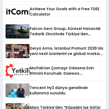
Achieve Your Goals with a Free TDEE
Calculator
Falcon Aero Group, Küresel Havacılık
Tedarik Zincirinde Türkiye’den
Dünyaya Açılıyor
Derya Arms, İstanbul Prohunt 2026’da
yeni nesil ürünlerini ve global marka
vizyonunu sergiledi
Mutfaktan Çamaşır Odasına Evin
Ritmini Korumak: Daewoo
Cihazlarında Dürüst Teknik Destek
Deneyimi
Tencent Hy3 dünya genelinde
kullanıma sunuldu
Mars Türkiye’den “Köpeğini İşe Götür