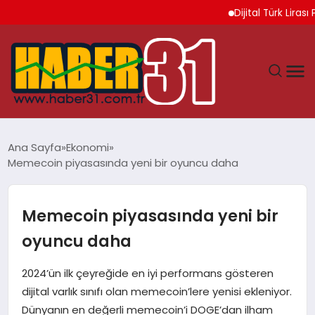
Dijital Türk Lirası Pro
ANASAYFA
Ana Sayfa
Ekonomi
Memecoin piyasasında yeni bir oyuncu daha
HATAY
YAŞAM
Memecoin piyasasında yeni bir
oyuncu daha
EKONOMI
2024’ün ilk çeyreğide en iyi performans gösteren
GÜNDEM
dijital varlık sınıfı olan memecoin’lere yenisi ekleniyor.
Dünyanın en değerli memecoin’i DOGE’dan ilham