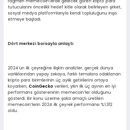
rağmen memecoin’lerde gelecek gören kripto para
tutucularını öncelikli hedef kitle olarak belirleyen şirket,
sosyal medya platformlarıyla kendi topluluğunu inşa
etmeye başladı.
D
ö
rt merkezi borsayla anlaştı
2024’ün ilk çeyreğine ilişkin analizler, gerçek dünya
varlıklarından yapay zekaya, farklı temalara odaklanan
kripto para birimlerinin üç aylık getirilerini ortaya
koyarken,
CoinGecko
verileri, yılın ilk üç ayının en iyi
performans göstereninin memecoin’ler olduğunu
gösterdi. Bir konu üzerine şaka amaçlı üretilen
memecoin’lerin 2024 ilk çeyrek performansı %1.312
oldu.