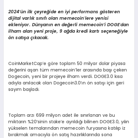
2024’ün ilk çeyreğide en iyi performans g
ö
steren
dijital varlık sınıfı olan memecoin
’
lere yenisi
ekleniyor. Dünyanı
n en de
ğerli memecoin’i DOGE
’
dan
ilham alan yeni proje, 9 ağda kredi kartı seçeneğiyle
ön satışa çıkacak.
CoinMarketCap’e göre toplam 50 milyar dolar piyasa
değerini aşan tüm memecoin’ler arasında başı çeken
Dogecoin, yeni bir projeye ilham verdi. DOGE3.0 kısa
adıyla anılacak olan Dogecoin3.0’ın ön satışı için geri
sayım başladı.
Toplam arzı 699 milyon adet ile sınırlanan ve bu
miktarın %20’sinin stake’e ayrıldığı bilinen DOGE3.0, yılın
yükselen temalarından memecoin furyasına katılıp iz
bırakmak amacıyla ön satış hazırlıklarında sona