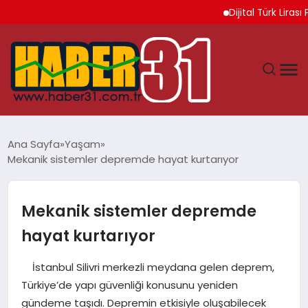
Dijital Türk Lirası Pr
ANASAYFA
Ana Sayfa
Yaşam
Mekanik sistemler depremde hayat kurtarıyor
HATAY
YAŞAM
Mekanik sistemler depremde
hayat kurtarıyor
EKONOMI
İstanbul Silivri merkezli meydana gelen deprem,
GÜNDEM
Türkiye’de yapı güvenliği konusunu yeniden
gündeme taşıdı. Depremin etkisiyle oluşabilecek