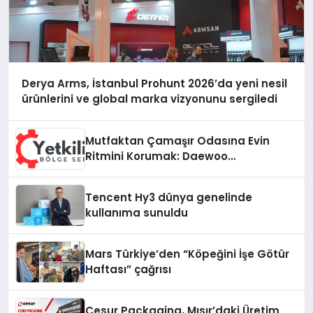
Derya Arms, İstanbul Prohunt 2026’da yeni nesil
ürünlerini ve global marka vizyonunu sergiledi
Mutfaktan Çamaşır Odasına Evin
Ritmini Korumak: Daewoo
Cihazlarında Dürüst Teknik Destek
Deneyimi
Tencent Hy3 dünya genelinde
kullanıma sunuldu
Mars Türkiye’den “Köpeğini İşe Götür
Haftası” çağrısı
Cesur Packaging, Mısır’daki Üretim