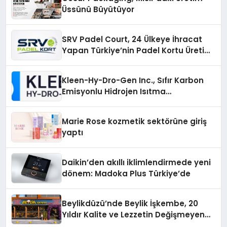
Üssünü Büyütüyor
SRV Padel Court, 24 Ülkeye İhracat
Yapan Türkiye’nin Padel Kortu Üretim
Gücü
Kleen-Hy-Dro-Gen Inc., Sıfır Karbon
Emisyonlu Hidrojen Isıtma
Teknolojisinde ISO ve TSSA
Düzenleyici Onaylarını Aldı
Marie Rose kozmetik sektörüne giriş
yaptı
Daikin’den akıllı iklimlendirmede yeni
dönem: Madoka Plus Türkiye’de
Beylikdüzü’nde Beylik İşkembe, 20
Yıldır Kalite ve Lezzetin Değişmeyen
Adresi