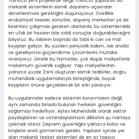
Yalnızca yeni projelerde değil, mevcut yapılarda da
mekanik sistemlerin sismik dayanımı açısından
denetlenmesi gerektiğini düşünüyoruz. Özellikle
endüstriyel tesisler, konutlar, alışveriş merkezleri ya da
kesintisiz çalışması gereken alanlarda, bu sistemlerdeki
en ufak bir hasarın bile ciddi sonuçlar doğurabileceğini
biliyoruz. Bu risklerin başında da tabii ki can ve mal
kayıpları geliyor. Bu yüzden periyodik bakım, risk analizi
ve gerekiyorsa güçlendirme çözümlerini mutlaka
öneriyoruz. Üstelik bu hizmetler, çok düşük maliyetlerle
maksimum güvenlik sağlıyor. Yapı maliyetlerinin
yalnızca yüzde 2’sini oluşturan sismik tedbirler, doğru
mühendislik uygulamalarıyla birleştiğinde, büyük
kayıpların önüne geçebilecek bir etki yaratıyor.
Bu uygulamalar sadece sistemin korunmasını değil,
aynı zamanda binada bulunan herkesin güvenliğini
sağlamayı hedefliyor. Aytes Mühendislik olarak sektör
paydaşlarının ve vatandaşlarımızın dikkatini şu noktaya
çekmek isteriz: Deprem güvenliğini yalnızca kolon ve
kirişlerle sınırlı görmemek gerekir. Yapıların içinde yer
alan mekanik tesisat sistemleri de en az taşıyıcı