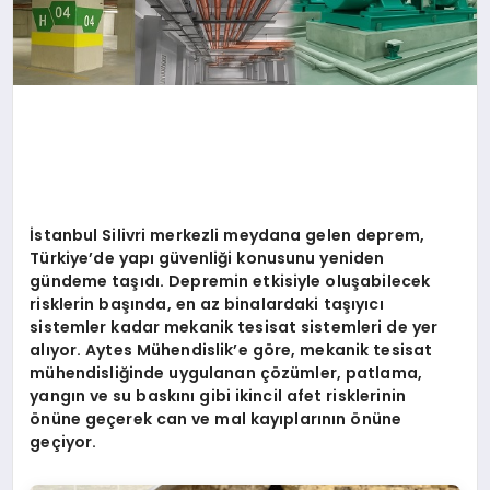
İstanbul Silivri merkezli meydana gelen deprem,
Türkiye
’
de yapı güvenliği konusunu yeniden
gündeme taşıdı. Depremin etkisiyle oluşabilecek
risklerin başında, en az binalardaki taşıyıcı
sistemler kadar mekanik tesisat sistemleri de yer
alıyor. Aytes Mühendislik
’
e g
ö
re, mekanik tesisat
mühendisliğinde uygulanan çözümler, patlama,
yangın ve su baskını gibi ikincil afet risklerinin
ö
nüne geçerek can ve mal kayıplarının
ö
nüne
geçiyor.