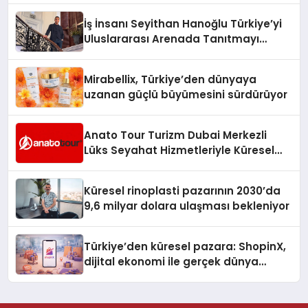
İş İnsanı Seyithan Hanoğlu Türkiye’yi
Uluslararası Arenada Tanıtmayı
Hedefliyor
Mirabellix, Türkiye’den dünyaya
uzanan güçlü büyümesini sürdürüyor
Anato Tour Turizm Dubai Merkezli
Lüks Seyahat Hizmetleriyle Küresel
Turizmde Öne Çıkıyor
Küresel rinoplasti pazarının 2030’da
9,6 milyar dolara ulaşması bekleniyor
Türkiye’den küresel pazara: ShopinX,
dijital ekonomi ile gerçek dünya
alışverişini bir araya getirmeyi
hedefliyor