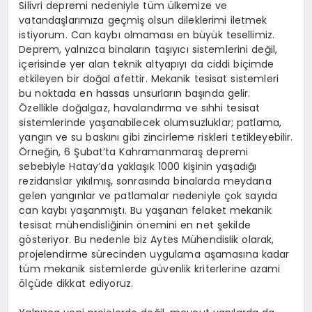
Silivri depremi nedeniyle tüm ülkemize ve
vatandaşlarımıza geçmiş olsun dileklerimi iletmek
istiyorum. Can kaybı olmaması en büyük tesellimiz.
Deprem, yalnızca binaların taşıyıcı sistemlerini değil,
içerisinde yer alan teknik altyapıyı da ciddi biçimde
etkileyen bir doğal afettir. Mekanik tesisat sistemleri
bu noktada en hassas unsurların başında gelir.
Özellikle doğalgaz, havalandırma ve sıhhi tesisat
sistemlerinde yaşanabilecek olumsuzluklar; patlama,
yangın ve su baskını gibi zincirleme riskleri tetikleyebilir.
Örneğin, 6 Şubat’ta Kahramanmaraş depremi
sebebiyle Hatay’da yaklaşık 1000 kişinin yaşadığı
rezidanslar yıkılmış, sonrasında binalarda meydana
gelen yangınlar ve patlamalar nedeniyle çok sayıda
can kaybı yaşanmıştı. Bu yaşanan felaket mekanik
tesisat mühendisliğinin önemini en net şekilde
gösteriyor. Bu nedenle biz Aytes Mühendislik olarak,
projelendirme sürecinden uygulama aşamasına kadar
tüm mekanik sistemlerde güvenlik kriterlerine azami
ölçüde dikkat ediyoruz.