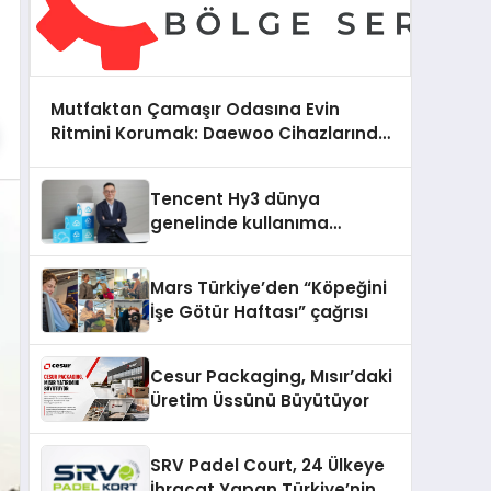
Mutfaktan Çamaşır Odasına Evin
Ritmini Korumak: Daewoo Cihazlarında
Dürüst Teknik Destek Deneyimi
Tencent Hy3 dünya
genelinde kullanıma
sunuldu
Mars Türkiye’den “Köpeğini
İşe Götür Haftası” çağrısı
Cesur Packaging, Mısır’daki
Üretim Üssünü Büyütüyor
SRV Padel Court, 24 Ülkeye
İhracat Yapan Türkiye’nin