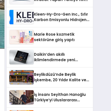
Padel Kortu Üretim Gücü
Kleen-Hy-Dro-Gen Inc., Sıfır
Karbon Emisyonlu Hidrojen
Isıtma Teknolojisinde ISO ve
TSSA Düzenleyici Onaylarını
Marie Rose kozmetik
Aldı
sektörüne giriş yaptı
Daikin’den akıllı
iklimlendirmede yeni
dönem: Madoka Plus
Türkiye’de
Beylikdüzü’nde Beylik
İşkembe, 20 Yıldır Kalite ve
Lezzetin Değişmeyen Adresi
İş İnsanı Seyithan Hanoğlu
Türkiye’yi Uluslararası
Arenada Tanıtmayı
Hedefliyor