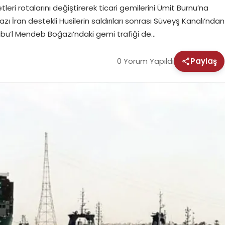
etleri rotalarını değiştirerek ticari gemilerini Ümit Burnu’na
 İran destekli Husilerin saldırıları sonrası Süveyş Kanalı’ndan
bu’l Mendeb Boğazı’ndaki gemi trafiği de…
0 Yorum Yapıldı
Paylaş