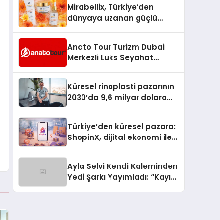
Mirabellix, Türkiye’den
dünyaya uzanan güçlü
büyümesini sürdürüyor
Anato Tour Turizm Dubai
Merkezli Lüks Seyahat
Hizmetleriyle Küresel
Turizmde Öne Çıkıyor
Küresel rinoplasti pazarının
2030’da 9,6 milyar dolara
ulaşması bekleniyor
Türkiye’den küresel pazara:
ShopinX, dijital ekonomi ile
gerçek dünya alışverişini bir
araya getirmeyi hedefliyor
Ayla Selvi Kendi Kaleminden
Yedi Şarkı Yayımladı: “Kayıp
Kasetler 1” 31 Temmuz’da
Çıktı