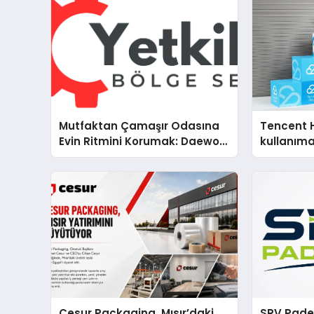
Mutfaktan Çamaşır Odasına
Tencent 
Evin Ritmini Korumak: Daewoo
kullanım
Cihazlarında Dürüst Teknik
Destek Deneyimi
Cesur Packaging, Mısır’daki
SRV Padel