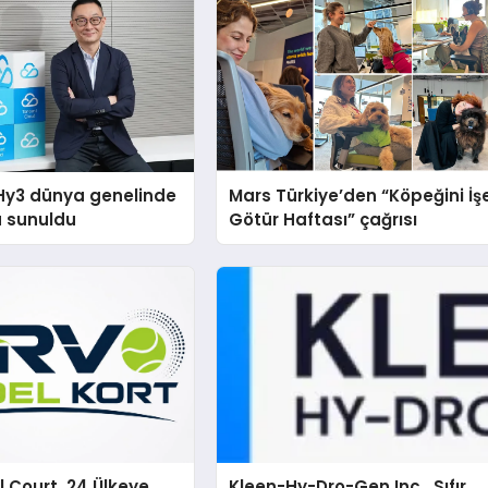
Hy3 dünya genelinde
Mars Türkiye’den “Köpeğini İş
a sunuldu
Götür Haftası” çağrısı
 Court, 24 Ülkeye
Kleen-Hy-Dro-Gen Inc., Sıfır