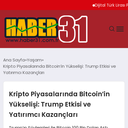
Dijital Türk Lirası Pr
ANASAYFA
Ana Sayfa
Yaşam
Kripto Piyasalarında Bitcoin’in Yükselişi: Trump Etkisi ve
HATAY
Yatırımcı Kazançları
YAŞAM
Kripto Piyasalarında Bitcoin’in
EKONOMI
Yükselişi: Trump Etkisi ve
Yatırımcı Kazançları
GÜNDEM
Trump’ın Söylemleri ile Bitcoin 100 Bin Doları Aştı