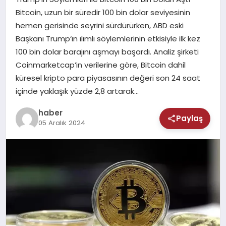
MAGAZIN
Bitcoin, uzun bir süredir 100 bin dolar seviyesinin
hemen gerisinde seyrini sürdürürken, ABD eski
SAĞLIK
Başkanı Trump‘ın ılımlı söylemlerinin etkisiyle ilk kez
100 bin dolar barajını aşmayı başardı. Analiz şirketi
TEKNOLOJI
Coinmarketcap’in verilerine göre, Bitcoin dahil
küresel kripto para piyasasının değeri son 24 saat
içinde yaklaşık yüzde 2,8 artarak…
haber
Paylaş
05 Aralık 2024