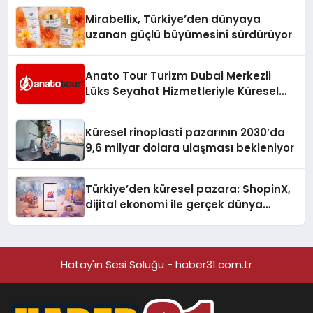
Mirabellix, Türkiye’den dünyaya
uzanan güçlü büyümesini sürdürüyor
Anato Tour Turizm Dubai Merkezli
Lüks Seyahat Hizmetleriyle Küresel
Turizmde Öne Çıkıyor
Küresel rinoplasti pazarının 2030’da
9,6 milyar dolara ulaşması bekleniyor
Türkiye’den küresel pazara: ShopinX,
dijital ekonomi ile gerçek dünya
alışverişini bir araya getirmeyi
hedefliyor
Hatay'ın Sesi Soluğu - haber31.com.tr