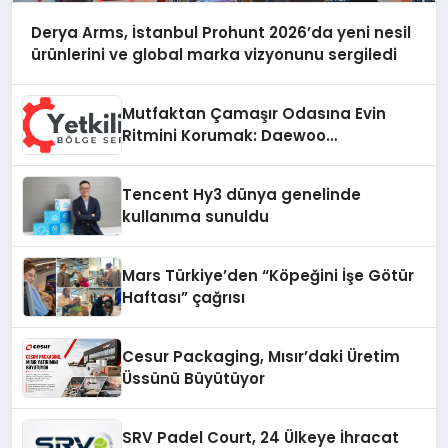
Derya Arms, İstanbul Prohunt 2026’da yeni nesil
ürünlerini ve global marka vizyonunu sergiledi
Mutfaktan Çamaşır Odasına Evin
Ritmini Korumak: Daewoo
Cihazlarında Dürüst Teknik Destek
Deneyimi
Tencent Hy3 dünya genelinde
kullanıma sunuldu
Mars Türkiye’den “Köpeğini İşe Götür
Haftası” çağrısı
Cesur Packaging, Mısır’daki Üretim
Üssünü Büyütüyor
SRV Padel Court, 24 Ülkeye İhracat