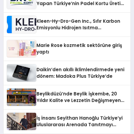
Yapan Türkiye’nin Padel Kortu Üretim
Gücü
Kleen-Hy-Dro-Gen Inc., Sıfır Karbon
Emisyonlu Hidrojen Isıtma
Teknolojisinde ISO ve TSSA
Düzenleyici Onaylarını Aldı
Marie Rose kozmetik sektörüne giriş
yaptı
Daikin’den akıllı iklimlendirmede yeni
dönem: Madoka Plus Türkiye’de
Beylikdüzü’nde Beylik İşkembe, 20
Yıldır Kalite ve Lezzetin Değişmeyen
Adresi
İş İnsanı Seyithan Hanoğlu Türkiye’yi
Uluslararası Arenada Tanıtmayı
Hedefliyor