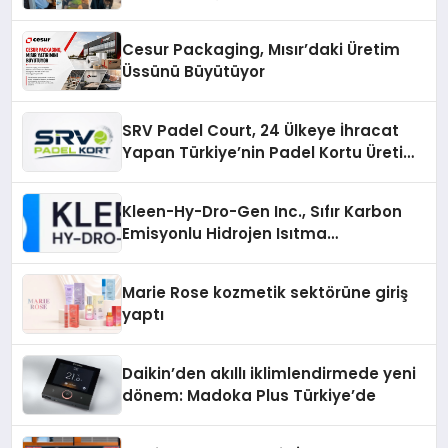
Cesur Packaging, Mısır’daki Üretim
Üssünü Büyütüyor
SRV Padel Court, 24 Ülkeye İhracat
Yapan Türkiye’nin Padel Kortu Üretim
Gücü
Kleen-Hy-Dro-Gen Inc., Sıfır Karbon
Emisyonlu Hidrojen Isıtma
Teknolojisinde ISO ve TSSA
Düzenleyici Onaylarını Aldı
Marie Rose kozmetik sektörüne giriş
yaptı
Daikin’den akıllı iklimlendirmede yeni
dönem: Madoka Plus Türkiye’de