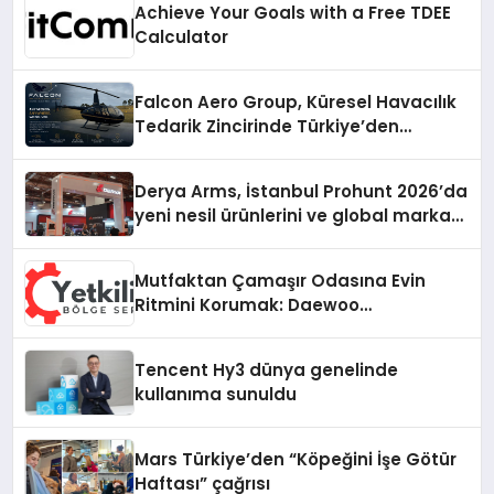
Achieve Your Goals with a Free TDEE
Calculator
Falcon Aero Group, Küresel Havacılık
Tedarik Zincirinde Türkiye’den
Dünyaya Açılıyor
Derya Arms, İstanbul Prohunt 2026’da
yeni nesil ürünlerini ve global marka
vizyonunu sergiledi
Mutfaktan Çamaşır Odasına Evin
Ritmini Korumak: Daewoo
Cihazlarında Dürüst Teknik Destek
Deneyimi
Tencent Hy3 dünya genelinde
kullanıma sunuldu
Mars Türkiye’den “Köpeğini İşe Götür
Haftası” çağrısı