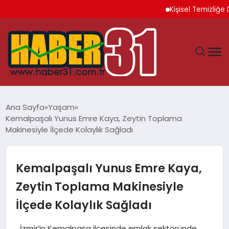
Kişisel Temizliğe Di
ANASAYFA
Ana Sayfa
Yaşam
Kemalpaşalı Yunus Emre Kaya, Zeytin Toplama
HATAY
Makinesiyle İlçede Kolaylık Sağladı
YAŞAM
Kemalpaşalı Yunus Emre Kaya,
EKONOMI
Zeytin Toplama Makinesiyle
İlçede Kolaylık Sağladı
GÜNDEM
İzmir’in Kemalpaşa ilçesinde emlak sektöründe