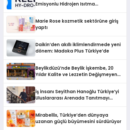
Emisyonlu Hidrojen Isıtma
Teknolojisinde ISO ve TSSA
Düzenleyici Onaylarını Aldı
Marie Rose kozmetik sektörüne giriş
yaptı
Daikin’den akıllı iklimlendirmede yeni
dönem: Madoka Plus Türkiye’de
Beylikdüzü’nde Beylik İşkembe, 20
Yıldır Kalite ve Lezzetin Değişmeyen
Adresi
İş İnsanı Seyithan Hanoğlu Türkiye’yi
Uluslararası Arenada Tanıtmayı
Hedefliyor
Mirabellix, Türkiye’den dünyaya
uzanan güçlü büyümesini sürdürüyor