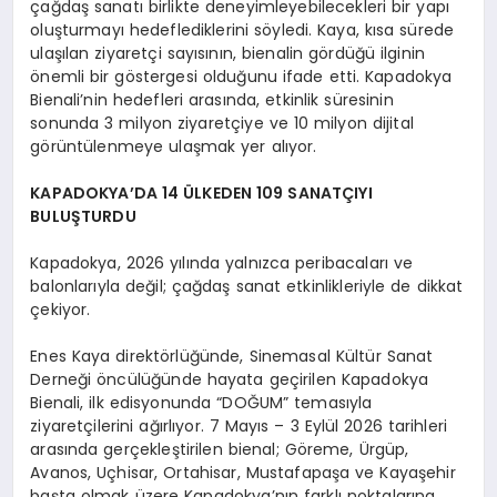
çağdaş sanatı birlikte deneyimleyebilecekleri bir yapı
oluşturmayı hedeflediklerini söyledi. Kaya, kısa sürede
ulaşılan ziyaretçi sayısının, bienalin gördüğü ilginin
önemli bir göstergesi olduğunu ifade etti. Kapadokya
Bienali’nin hedefleri arasında, etkinlik süresinin
sonunda 3 milyon ziyaretçiye ve 10 milyon dijital
görüntülenmeye ulaşmak yer alıyor.
KAPADOKYA’DA 14 ÜLKEDEN 109 SANATÇIYI
BULUŞTURDU
Kapadokya, 2026 yılında yalnızca peribacaları ve
balonlarıyla değil; çağdaş sanat etkinlikleriyle de dikkat
çekiyor.
Enes Kaya direktörlüğünde, Sinemasal Kültür Sanat
Derneği öncülüğünde hayata geçirilen Kapadokya
Bienali, ilk edisyonunda “DOĞUM” temasıyla
ziyaretçilerini ağırlıyor. 7 Mayıs – 3 Eylül 2026 tarihleri
arasında gerçekleştirilen bienal; Göreme, Ürgüp,
Avanos, Uçhisar, Ortahisar, Mustafapaşa ve Kayaşehir
başta olmak üzere Kapadokya’nın farklı noktalarına