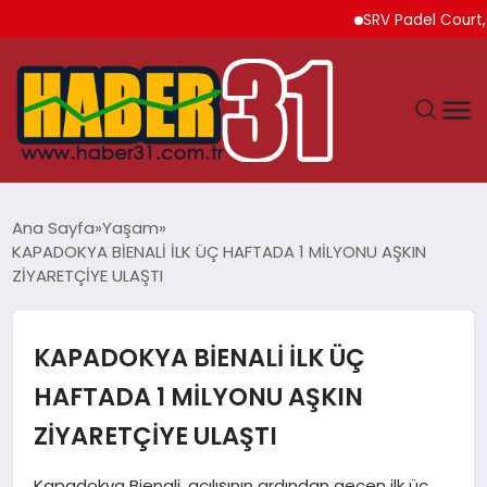
SRV Padel Court, 24 Ülke
ANASAYFA
Ana Sayfa
Yaşam
KAPADOKYA BİENALİ İLK ÜÇ HAFTADA 1 MİLYONU AŞKIN
HATAY
ZİYARETÇİYE ULAŞTI
YAŞAM
KAPADOKYA BİENALİ İLK ÜÇ
EKONOMI
HAFTADA 1 MİLYONU AŞKIN
ZİYARETÇİYE ULAŞTI
GÜNDEM
Kapadokya Bienali, açılışının ardından geçen ilk üç