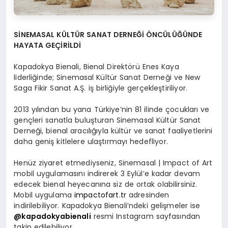
SİNEMASAL KÜLTÜR SANAT DERNEĞİ ÖNCÜLÜĞÜNDE
HAYATA GEÇİRİLDİ
Kapadokya Bienali, Bienal Direktörü Enes Kaya
liderliğinde; Sinemasal Kültür Sanat Derneği ve New
Saga Fikir Sanat A.Ş. iş birliğiyle gerçekleştiriliyor.
2013 yılından bu yana Türkiye’nin 81 ilinde çocukları ve
gençleri sanatla buluşturan Sinemasal Kültür Sanat
Derneği, bienal aracılığıyla kültür ve sanat faaliyetlerini
daha geniş kitlelere ulaştırmayı hedefliyor.
Henüz ziyaret etmediyseniz, Sinemasal | Impact of Art
mobil uygulamasını indirerek 3 Eylül’e kadar devam
edecek bienal heyecanına siz de ortak olabilirsiniz.
Mobil uygulama
impactofart.tr
adresinden
indirilebiliyor. Kapadokya Bienali’ndeki gelişmeler ise
@kapadokyabienali
resmi Instagram sayfasından
takip edilebiliyor.