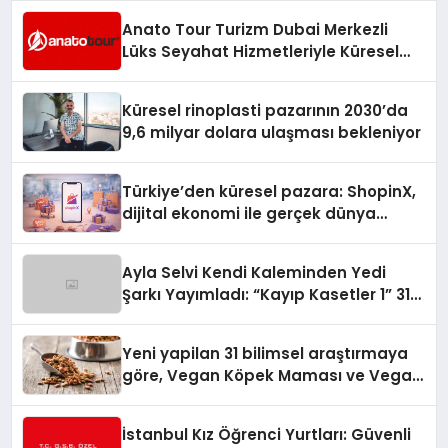
Anato Tour Turizm Dubai Merkezli
Lüks Seyahat Hizmetleriyle Küresel
Turizmde Öne Çıkıyor
Küresel rinoplasti pazarının 2030’da
9,6 milyar dolara ulaşması bekleniyor
Türkiye’den küresel pazara: ShopinX,
dijital ekonomi ile gerçek dünya
alışverişini bir araya getirmeyi
hedefliyor
Ayla Selvi Kendi Kaleminden Yedi
Şarkı Yayımladı: “Kayıp Kasetler 1” 31
Temmuz’da Çıktı
Yeni yapilan 31 bilimsel araştırmaya
göre, Vegan Köpek Maması ve Vegan
Kedi Mamasının İyi Sindirildiğini
Ortaya Koydu
İstanbul Kız Öğrenci Yurtları: Güvenli