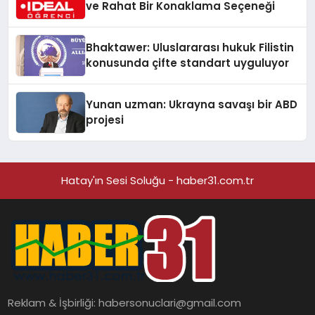
ve Rahat Bir Konaklama Seçeneği
Bhaktawer: Uluslararası hukuk Filistin
konusunda çifte standart uyguluyor
Yunan uzman: Ukrayna savaşı bir ABD
projesi
Hatay'ın Sesi Soluğu - haber31.com.tr
Reklam & İşbirliği:
habersonuclari@gmail.com