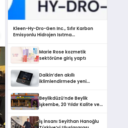
Kleen-Hy-Dro-Gen Inc., Sıfır Karbon
Emisyonlu Hidrojen Isıtma
Teknolojisinde ISO ve TSSA Düzenleyici
Onaylarını Aldı
Marie Rose kozmetik
sektörüne giriş yaptı
Daikin’den akıllı
iklimlendirmede yeni
dönem: Madoka Plus
Türkiye’de
Beylikdüzü’nde Beylik
İşkembe, 20 Yıldır Kalite ve
Lezzetin Değişmeyen Adresi
İş İnsanı Seyithan Hanoğlu
Türkiye’yi Uluslararası