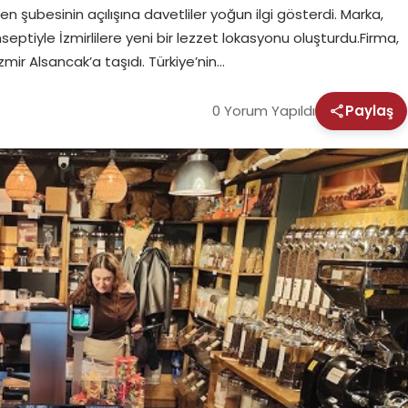
 şubesinin açılışına davetliler yoğun ilgi gösterdi. Marka,
nseptiyle İzmirlilere yeni bir lezzet lokasyonu oluşturdu.Firma,
ir Alsancak’a taşıdı. Türkiye’nin…
0 Yorum Yapıldı
Paylaş