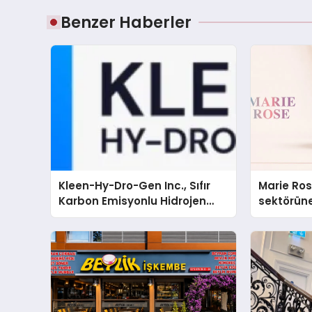
Benzer Haberler
Kleen-Hy-Dro-Gen Inc., Sıfır
Marie Ro
Karbon Emisyonlu Hidrojen
sektörüne
Isıtma Teknolojisinde ISO ve
TSSA Düzenleyici Onaylarını
Aldı