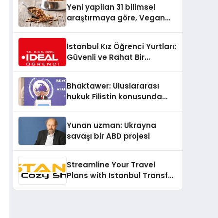
Yeni yapilan 31 bilimsel
araştırmaya göre, Vegan
Köpek Maması ve Vegan
Kedi Mamasının İyi
İstanbul Kız Öğrenci Yurtları:
Sindirildiğini Ortaya Koydu
Güvenli ve Rahat Bir
Konaklama Seçeneği
Bhaktawer: Uluslararası
hukuk Filistin konusunda
çifte standart uyguluyor
Yunan uzman: Ukrayna
savaşı bir ABD projesi
Streamline Your Travel
Plans with Istanbul Transfer
Services