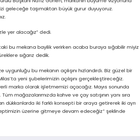
urulu Başkanı Nafiz Gönen, markanın büyüme vizyonuna
imizi geleceğe taşımaktan büyük gurur duyuyoruz.
ız.
zle yer alacağız” dedi.
ki bu mekana bayilik verirken acaba buraya sığabilir miyiz
eklere sığarız dedik.
 uygunluğu bu mekanın açılışını hızlandırdı. Biz güzel bir
ilas’ta yeni şubelerimizin açılışını gerçekleştireceğiz.
yerli marka olarak işletmemizi açacağız. Mayıs sonunda
. Tüm mağazalarımızda kahve ve çay satışının yanı sıra
 dükkanlarda iki farklı konsepti bir araya getirerek iki ayrı
nseptimizin üzerine gitmeye devam edeceğiz” şeklinde