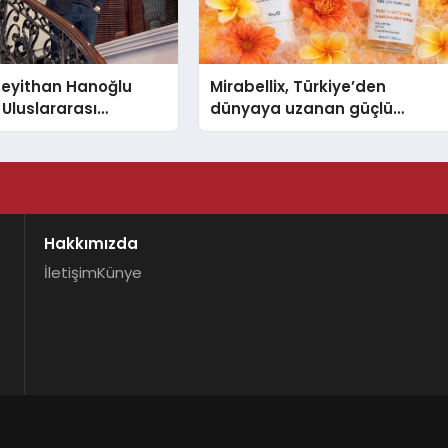
 Seyithan Hanoğlu
Mirabellix, Türkiye’den
 Uluslararası
dünyaya uzanan güçlü
Tanıtmayı Hedefliyor
büyümesini sürdürüyor
Hakkımızda
İletişim
Künye