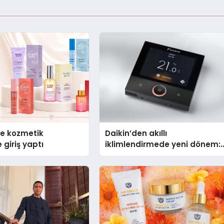
se kozmetik
Daikin’den akıllı
 giriş yaptı
iklimlendirmede yeni dönem:
Madoka Plus Türkiye’de