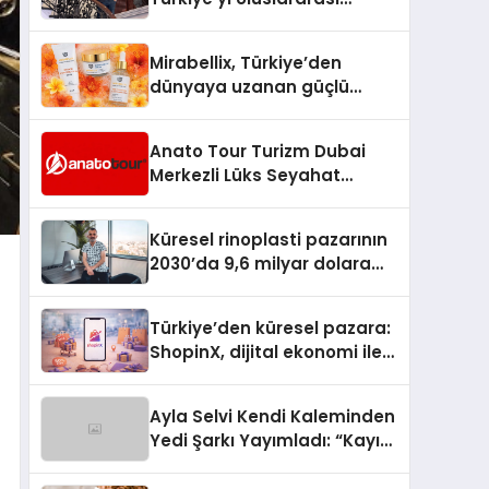
Arenada Tanıtmayı
Hedefliyor
Mirabellix, Türkiye’den
dünyaya uzanan güçlü
büyümesini sürdürüyor
Anato Tour Turizm Dubai
Merkezli Lüks Seyahat
Hizmetleriyle Küresel
Turizmde Öne Çıkıyor
Küresel rinoplasti pazarının
2030’da 9,6 milyar dolara
ulaşması bekleniyor
Türkiye’den küresel pazara:
ShopinX, dijital ekonomi ile
gerçek dünya alışverişini bir
araya getirmeyi hedefliyor
Ayla Selvi Kendi Kaleminden
Yedi Şarkı Yayımladı: “Kayıp
Kasetler 1” 31 Temmuz’da
Çıktı