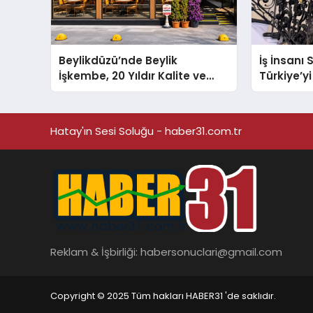
Beylikdüzü’nde Beylik
İş İnsanı
İşkembe, 20 Yıldır Kalite ve
Türkiye’yi
Lezzetin Değişmeyen Adresi
Arenada 
Hatay'ın Sesi Soluğu - haber31.com.tr
Reklam & İşbirliği:
habersonuclari@gmail.com
Copyright © 2025 Tüm hakları HABER31 'de saklıdır.