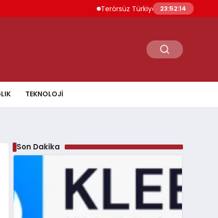
Terörsüz Türkiye İçin Yasal Süreç 5 Ağustos’
23:52:15
LIK
TEKNOLOJI
Son Dakika