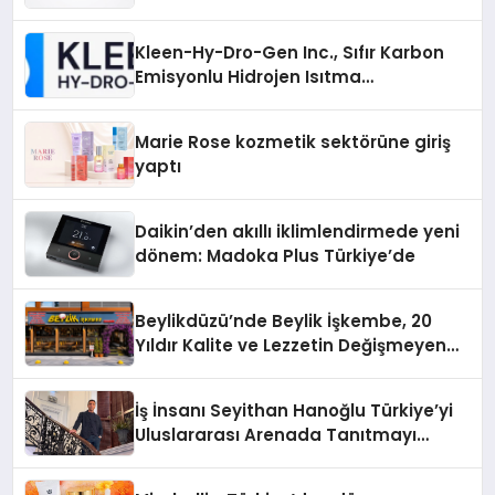
Gücü
Kleen-Hy-Dro-Gen Inc., Sıfır Karbon
Emisyonlu Hidrojen Isıtma
Teknolojisinde ISO ve TSSA
Düzenleyici Onaylarını Aldı
Marie Rose kozmetik sektörüne giriş
yaptı
Daikin’den akıllı iklimlendirmede yeni
dönem: Madoka Plus Türkiye’de
Beylikdüzü’nde Beylik İşkembe, 20
Yıldır Kalite ve Lezzetin Değişmeyen
Adresi
İş İnsanı Seyithan Hanoğlu Türkiye’yi
Uluslararası Arenada Tanıtmayı
Hedefliyor