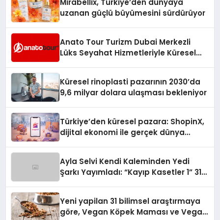
Mirabellix, Türkiye’den dünyaya
uzanan güçlü büyümesini sürdürüyor
Anato Tour Turizm Dubai Merkezli
Lüks Seyahat Hizmetleriyle Küresel
Turizmde Öne Çıkıyor
Küresel rinoplasti pazarının 2030’da
9,6 milyar dolara ulaşması bekleniyor
Türkiye’den küresel pazara: ShopinX,
dijital ekonomi ile gerçek dünya
alışverişini bir araya getirmeyi
hedefliyor
Ayla Selvi Kendi Kaleminden Yedi
Şarkı Yayımladı: “Kayıp Kasetler 1” 31
Temmuz’da Çıktı
Yeni yapilan 31 bilimsel araştırmaya
göre, Vegan Köpek Maması ve Vegan