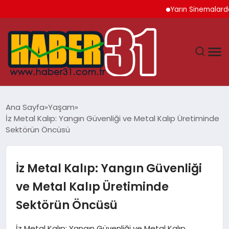
Yarın Sinemalarda 6 Yen
ANASAYFA
Ana Sayfa
Yaşam
İz Metal Kalıp: Yangın Güvenliği ve Metal Kalıp Üretiminde
HATAY
Sektörün Öncüsü
YAŞAM
İz Metal Kalıp: Yangın Güvenliği
EKONOMI
ve Metal Kalıp Üretiminde
Sektörün Öncüsü
GÜNDEM
İz Metal Kalıp: Yangın Güvenliği ve Metal Kalıp