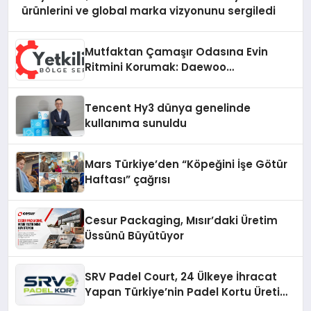
ürünlerini ve global marka vizyonunu sergiledi
Mutfaktan Çamaşır Odasına Evin
Ritmini Korumak: Daewoo
Cihazlarında Dürüst Teknik Destek
Deneyimi
Tencent Hy3 dünya genelinde
kullanıma sunuldu
Mars Türkiye’den “Köpeğini İşe Götür
Haftası” çağrısı
Cesur Packaging, Mısır’daki Üretim
Üssünü Büyütüyor
SRV Padel Court, 24 Ülkeye İhracat
Yapan Türkiye’nin Padel Kortu Üretim
Gücü