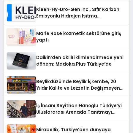
Kleen-Hy-Dro-Gen Inc., Sıfır Karbon
Emisyonlu Hidrojen Isıtma
Teknolojisinde ISO ve TSSA
Düzenleyici Onaylarını Aldı
Marie Rose kozmetik sektörüne giriş
yaptı
Daikin’den akıllı iklimlendirmede yeni
dönem: Madoka Plus Türkiye’de
Beylikdüzü’nde Beylik İşkembe, 20
Yıldır Kalite ve Lezzetin Değişmeyen
Adresi
İş İnsanı Seyithan Hanoğlu Türkiye’yi
Uluslararası Arenada Tanıtmayı
Hedefliyor
Mirabellix, Türkiye’den dünyaya