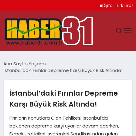
Dijital Türk Lirası Pr
ANASAYFA
Ana Sayfa
Yaşam
İstanbul’daki Fırınlar Depreme Karşı Büyük Risk Altında!
HATAY
YAŞAM
İstanbul’daki Fırınlar Depreme
Karşı Büyük Risk Altında!
EKONOMI
Fırınların Konutlara Olan Tehlikesi İstanbul’da
GÜNDEM
beklenen depreme karşı uyarılar devam ederken,
Ekmek Üreticileri İşverenleri Sendikası’ndan gelen