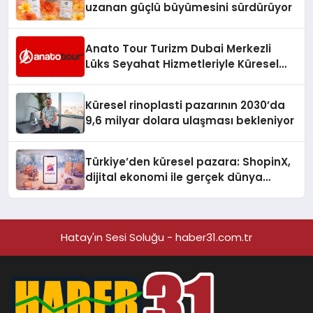
uzanan güçlü büyümesini sürdürüyor
Anato Tour Turizm Dubai Merkezli
Lüks Seyahat Hizmetleriyle Küresel
Turizmde Öne Çıkıyor
Küresel rinoplasti pazarının 2030’da
9,6 milyar dolara ulaşması bekleniyor
Türkiye’den küresel pazara: ShopinX,
dijital ekonomi ile gerçek dünya
alışverişini bir araya getirmeyi
hedefliyor
Hatay'ın Sesi Soluğu - haber31.com.tr