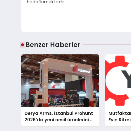
hedeflemektedir.
Benzer Haberler
Derya Arms, İstanbul Prohunt
Mutfakta
2026’da yeni nesil ürünlerini ve
Evin Rit
global marka vizyonunu
Cihazları