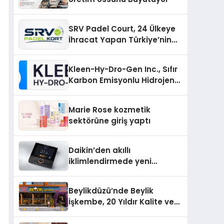
SRV Padel Court, 24 Ülkeye
İhracat Yapan Türkiye’nin
Padel Kortu Üretim Gücü
Kleen-Hy-Dro-Gen Inc., Sıfır
Karbon Emisyonlu Hidrojen
Isıtma Teknolojisinde ISO ve
TSSA Düzenleyici Onaylarını
Marie Rose kozmetik
Aldı
sektörüne giriş yaptı
Daikin’den akıllı
iklimlendirmede yeni
dönem: Madoka Plus
Türkiye’de
Beylikdüzü’nde Beylik
İşkembe, 20 Yıldır Kalite ve
Lezzetin Değişmeyen Adresi