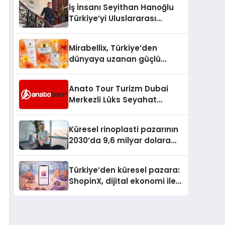
İş İnsanı Seyithan Hanoğlu
Türkiye’yi Uluslararası
Arenada Tanıtmayı
Hedefliyor
Mirabellix, Türkiye’den
dünyaya uzanan güçlü
büyümesini sürdürüyor
Anato Tour Turizm Dubai
Merkezli Lüks Seyahat
Hizmetleriyle Küresel
Turizmde Öne Çıkıyor
Küresel rinoplasti pazarının
2030’da 9,6 milyar dolara
ulaşması bekleniyor
Türkiye’den küresel pazara:
ShopinX, dijital ekonomi ile
gerçek dünya alışverişini bir
araya getirmeyi hedefliyor