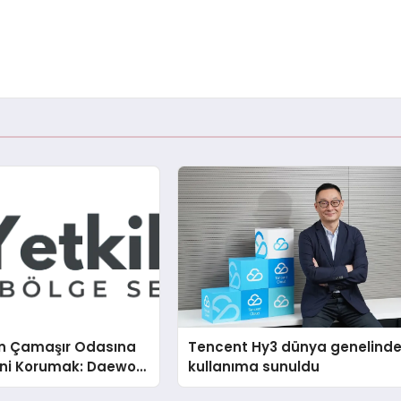
n Çamaşır Odasına
Tencent Hy3 dünya genelind
mini Korumak: Daewoo
kullanıma sunuldu
nda Dürüst Teknik