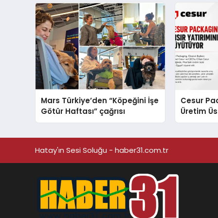
sergiledi
Destek D
Mars Türkiye’den “Köpeğini İşe
Cesur Pac
Götür Haftası” çağrısı
Üretim Ü
Hatay'ın Sesi Soluğu - haber31.com.tr