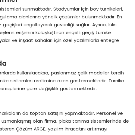
 sistemleri sunmaktadır. Stadyumlar için boy turnikeleri,
lı uygulama alanlarına yönelik çözümler bulunmaktadır. En
z geçişleri engelleyerek güvenliği sağlar. Ayrıca, lüks
reylerin erişimini kolaylaştıran engelli geçiş turnike
yalar ve inşaat sahaları için özel yazılımlarla entegre
da
kanlarda kullanılacaksa, paslanmaz çelik modeller tercih
urnike sistemleri üretimine özen göstermektedir. Turnike
 prensiplerine göre değişiklik göstermektedir.
arkaların da toptan satışını yapmaktadır. Personel ve
da uzmanlaşmış olan firma, plaka tanıma sistemlerinde de
österen Çözüm ARGE, yazılım ihracatını artırmayı