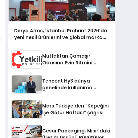
Derya Arms, İstanbul Prohunt 2026’da
yeni nesil ürünlerini ve global marka
vizyonunu sergiledi
Mutfaktan Çamaşır
Odasına Evin Ritmini
Korumak: Daewoo
Cihazlarında Dürüst Teknik
Tencent Hy3 dünya
Destek Deneyimi
genelinde kullanıma
sunuldu
Mars Türkiye’den “Köpeğini
İşe Götür Haftası” çağrısı
Cesur Packaging, Mısır’daki
Üretim Üssünü Büyütüyor