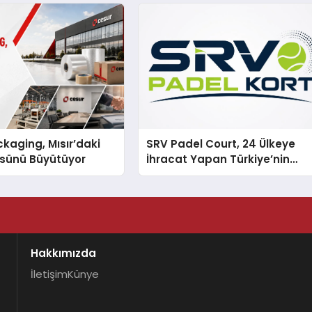
eneyimi
kaging, Mısır’daki
SRV Padel Court, 24 Ülkeye
ssünü Büyütüyor
İhracat Yapan Türkiye’nin
Padel Kortu Üretim Gücü
Hakkımızda
İletişim
Künye