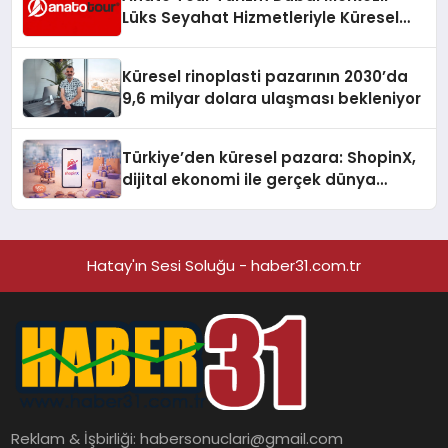
Lüks Seyahat Hizmetleriyle Küresel
Turizmde Öne Çıkıyor
Küresel rinoplasti pazarının 2030’da
9,6 milyar dolara ulaşması bekleniyor
Türkiye’den küresel pazara: ShopinX,
dijital ekonomi ile gerçek dünya
alışverişini bir araya getirmeyi
hedefliyor
Hatay'ın Sesi Soluğu - haber31.com.tr
Reklam & İşbirliği:
habersonuclari@gmail.com