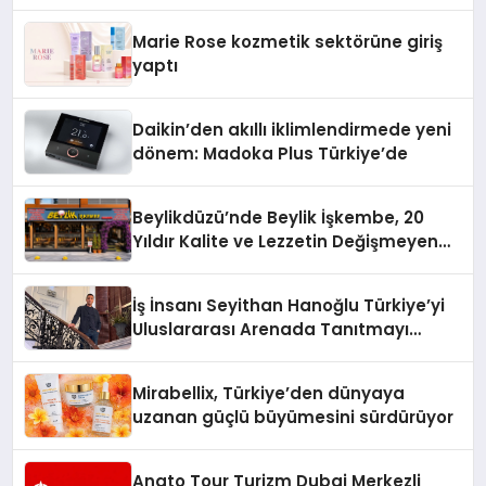
Teknolojisinde ISO ve TSSA
Düzenleyici Onaylarını Aldı
Marie Rose kozmetik sektörüne giriş
yaptı
Daikin’den akıllı iklimlendirmede yeni
dönem: Madoka Plus Türkiye’de
Beylikdüzü’nde Beylik İşkembe, 20
Yıldır Kalite ve Lezzetin Değişmeyen
Adresi
İş İnsanı Seyithan Hanoğlu Türkiye’yi
Uluslararası Arenada Tanıtmayı
Hedefliyor
Mirabellix, Türkiye’den dünyaya
uzanan güçlü büyümesini sürdürüyor
Anato Tour Turizm Dubai Merkezli