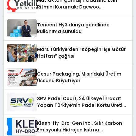
Mutfaktan Çamaşır Odasına Evin
Ritmini Korumak: Daewoo
Cihazlarında Dürüst Teknik Destek
Deneyimi
Tencent Hy3 dünya genelinde
kullanıma sunuldu
Mars Türkiye’den “Köpeğini İşe Götür
Haftası” çağrısı
Cesur Packaging, Mısır’daki Üretim
Üssünü Büyütüyor
SRV Padel Court, 24 Ülkeye İhracat
Yapan Türkiye’nin Padel Kortu Üretim
Gücü
Kleen-Hy-Dro-Gen Inc., Sıfır Karbon
Emisyonlu Hidrojen Isıtma