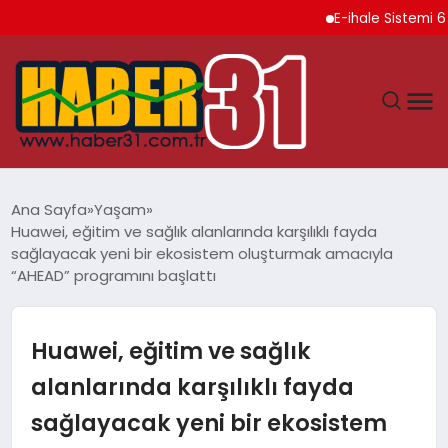
E-ihale Sistemi 6 Ayda 2
ANASAYFA
Ana Sayfa
Yaşam
Huawei, eğitim ve sağlık alanlarında karşılıklı fayda
HATAY
sağlayacak yeni bir ekosistem oluşturmak amacıyla
“AHEAD” programını başlattı
YAŞAM
Huawei, eğitim ve sağlık
EKONOMI
alanlarında karşılıklı fayda
GÜNDEM
sağlayacak yeni bir ekosistem