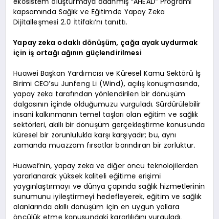
ekosistem oluşturmaya adanmış “AHEAD” Programı
kapsamında Sağlık ve Eğitimde Yapay Zeka
Dijitalleşmesi 2.0 İttifakı’nı tanıttı.
Yapay zeka odaklı dönüşüm, çağa ayak uydurmak
için iş ortağı ağının güçlendirilmesi
Huawei Başkan Yardımcısı ve Küresel Kamu Sektörü İş
Birimi CEO’su Junfeng Li (Wind), açılış konuşmasında,
yapay zeka tarafından yönlendirilen bir dönüşüm
dalgasının içinde olduğumuzu vurguladı. Sürdürülebilir
insani kalkınmanın temel taşları olan eğitim ve sağlık
sektörleri, akıllı bir dönüşüm gerçekleştirme konusunda
küresel bir zorunlulukla karşı karşıyadır; bu, aynı
zamanda muazzam fırsatlar barındıran bir zorluktur.
Huawei’nin, yapay zeka ve diğer öncü teknolojilerden
yararlanarak yüksek kaliteli eğitime erişimi
yaygınlaştırmayı ve dünya çapında sağlık hizmetlerinin
sunumunu iyileştirmeyi hedefleyerek, eğitim ve sağlık
alanlarında akıllı dönüşüm için en uygun yollara
öncülük etme konusundaki kararlılığını vurguladı.