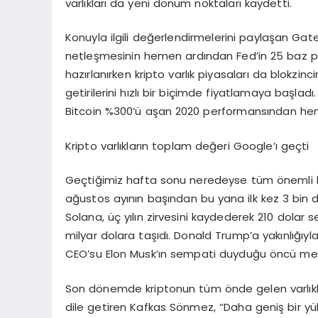
varlıkları da yeni dönüm noktaları kaydetti.
Konuyla ilgili değerlendirmelerini paylaşan Ga
netleşmesinin hemen ardından Fed’in 25 baz pua
hazırlanırken kripto varlık piyasaları da blokzinc
getirilerini hızlı bir biçimde fiyatlamaya başl
Bitcoin %300’ü aşan 2020 performansından hen
Kripto varlıkların toplam değeri Google’ı geçti
Geçtiğimiz hafta sonu neredeyse tüm önemli kri
ağustos ayının başından bu yana ilk kez 3 bin dol
Solana, üç yılın zirvesini kaydederek 210 dolar se
milyar dolara taşıdı. Donald Trump’a yakınlığıy
CEO’su Elon Musk’ın sempati duyduğu öncü meme
Son dönemde kriptonun tüm önde gelen varlıklar
dile getiren Kafkas Sönmez, “Daha geniş bir yükse