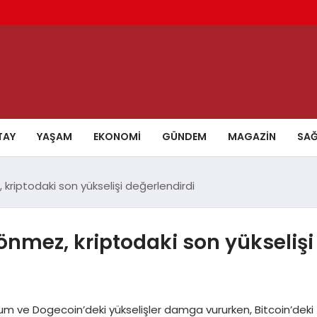
TAY
YAŞAM
EKONOMI
GÜNDEM
MAGAZIN
SAĞ
riptodaki son yükselişi değerlendirdi
nmez, kriptodaki son yükselişi
um ve Dogecoin’deki yükselişler damga vururken, Bitcoin’deki