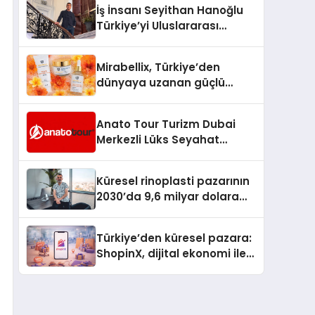
İş İnsanı Seyithan Hanoğlu
Türkiye’yi Uluslararası
Arenada Tanıtmayı
Hedefliyor
Mirabellix, Türkiye’den
dünyaya uzanan güçlü
büyümesini sürdürüyor
Anato Tour Turizm Dubai
Merkezli Lüks Seyahat
Hizmetleriyle Küresel
Turizmde Öne Çıkıyor
Küresel rinoplasti pazarının
2030’da 9,6 milyar dolara
ulaşması bekleniyor
Türkiye’den küresel pazara:
ShopinX, dijital ekonomi ile
gerçek dünya alışverişini bir
araya getirmeyi hedefliyor