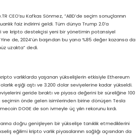
te.TR CEO’su Kafkas Sönmez, “ABD’de seçim sonuçlarının
nlık faiz indirimi geldi. Tüm dünya Trump 2.0’a
iri ve kripto destekçisi yeni bir yönetimin potansiyel
adı. Yine de, 2024’ün başından bu yana %85 değer kazansa da
üz uzakta” dedi.
pto varlıklarda yaşanan yükselişlerin etkisiyle Ethereum
arlık eşiği aştı ve 3.200 dolar seviyelerine kadar yükseldi.
viyelerini geride bıraktı ve piyasa değerini bir süreliğine 100
la seçimin önde gelen isimlerinden birine dönüşen Tesla
coin DOGE de son ivmeyle üç yılın rekorunu kırdı.
ına doğru genişleyen bir yükselişe tanıklık etmediklerini
liş eğilimi kripto varlık piyasalarının sağlığı açısından da