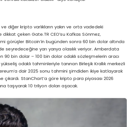
ve diğer kripto varlıkların yakın ve orta vadedeki
iğine dikkat çeken Gate.TR CEO’su Kafkas Sönmez,
Kimi görüşler Bitcoin’in bugünden sonra 60 bin dolar altında
e seyredeceğine yarı yarıya olasılık veriyor. Amberdata
en 90 bin dolar – 100 bin dolar odaklı sözleşmelerin aracı
 yükseliş odaklı tahminleriyle tanınan Birleşik Krallık merkezli
ereum’a dair 2025 sonu tahmini şimdiden ikiye katlayarak
rine çıkardı. StanChart’a göre kripto para piyasası 2026
a taşıyarak 10 trilyon doları aşacak.