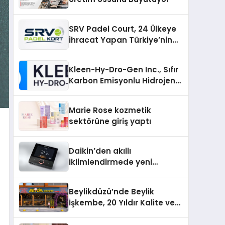
SRV Padel Court, 24 Ülkeye
İhracat Yapan Türkiye’nin
Padel Kortu Üretim Gücü
Kleen-Hy-Dro-Gen Inc., Sıfır
Karbon Emisyonlu Hidrojen
Isıtma Teknolojisinde ISO ve
TSSA Düzenleyici Onaylarını
Marie Rose kozmetik
Aldı
sektörüne giriş yaptı
Daikin’den akıllı
iklimlendirmede yeni
dönem: Madoka Plus
Türkiye’de
Beylikdüzü’nde Beylik
İşkembe, 20 Yıldır Kalite ve
Lezzetin Değişmeyen Adresi