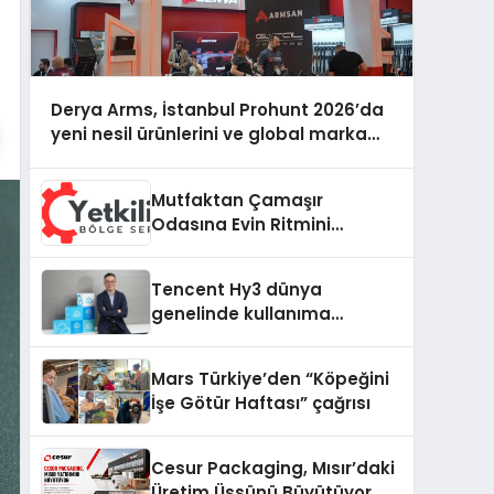
Derya Arms, İstanbul Prohunt 2026’da
yeni nesil ürünlerini ve global marka
vizyonunu sergiledi
Mutfaktan Çamaşır
Odasına Evin Ritmini
Korumak: Daewoo
Cihazlarında Dürüst Teknik
Tencent Hy3 dünya
Destek Deneyimi
genelinde kullanıma
sunuldu
Mars Türkiye’den “Köpeğini
İşe Götür Haftası” çağrısı
Cesur Packaging, Mısır’daki
Üretim Üssünü Büyütüyor