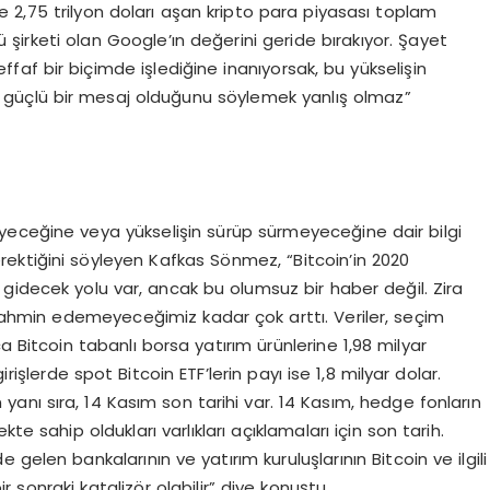
 2,75 trilyon doları aşan kripto para piyasası toplam
 şirketi olan Google’ın değerini geride bırakıyor. Şayet
faf bir biçimde işlediğine inanıyorsak, bu yükselişin
güçlü bir mesaj olduğunu söylemek yanlış olmaz”
yeceğine veya yükselişin sürüp sürmeyeceğine dair bilgi
ektiğini söyleyen Kafkas Sönmez, “Bitcoin’in 2020
gidecek yolu var, ancak bu olumsuz bir haber değil. Zira
m tahmin edemeyeceğimiz kadar çok arttı. Veriler, seçim
a Bitcoin tabanlı borsa yatırım ürünlerine 1,98 milyar
rişlerde spot Bitcoin ETF’lerin payı ise 1,8 milyar dolar.
anı sıra, 14 Kasım son tarihi var. 14 Kasım, hedge fonların
e sahip oldukları varlıkları açıklamaları için son tarih.
gelen bankalarının ve yatırım kuruluşlarının Bitcoin ve ilgili
ir sonraki katalizör olabilir” diye konuştu.