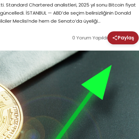
i. Standard Chartered analistleri, 2025 yıl sonu Bitcoin fiyat
k güncelledi. İSTANBUL — ABD’de seçim belirsizliğinin Donald
lciler Meclisi’nde hem de Senato’da üyeliği…
0 Yorum Yapıldı
Paylaş