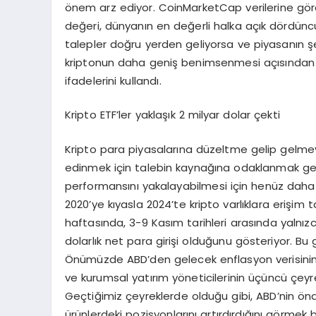
önem arz ediyor. CoinMarketCap verilerine göre
değeri, dünyanın en değerli halka açık dördüncü
talepler doğru yerden geliyorsa ve piyasanın şef
kriptonun daha geniş benimsenmesi açısından 
ifadelerini kullandı.
Kripto ETF’ler yaklaşık 2 milyar dolar çekti
Kripto para piyasalarına düzeltme gelip gelme
edinmek için talebin kaynağına odaklanmak ger
performansını yakalayabilmesi için henüz daha 
2020’ye kıyasla 2024’te kripto varlıklara erişi
haftasında, 3-9 Kasım tarihleri arasında yalnızc
dolarlık net para girişi olduğunu gösteriyor. Bu gi
Önümüzde ABD’den gelecek enflasyon verisinin y
ve kurumsal yatırım yöneticilerinin üçüncü çeyrekt
Geçtiğimiz çeyreklerde olduğu gibi, ABD’nin önde 
ürünlerdeki pozisyonlarını artırdırdığını görmek b