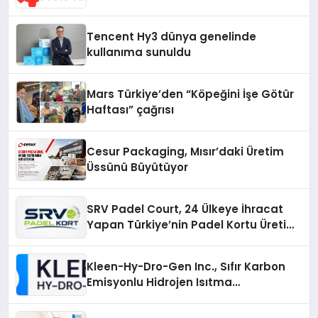
Cihazlarında Dürüst Teknik Destek
Deneyimi
Tencent Hy3 dünya genelinde
kullanıma sunuldu
Mars Türkiye’den “Köpeğini İşe Götür
Haftası” çağrısı
Cesur Packaging, Mısır’daki Üretim
Üssünü Büyütüyor
SRV Padel Court, 24 Ülkeye İhracat
Yapan Türkiye’nin Padel Kortu Üretim
Gücü
Kleen-Hy-Dro-Gen Inc., Sıfır Karbon
Emisyonlu Hidrojen Isıtma
Teknolojisinde ISO ve TSSA
Düzenleyici Onaylarını Aldı