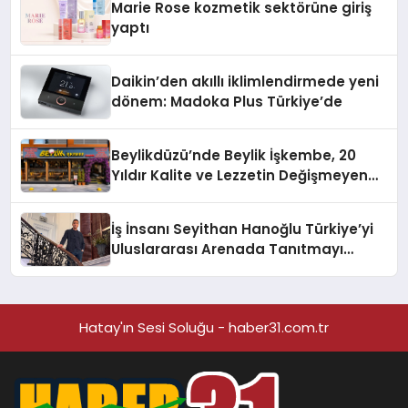
Marie Rose kozmetik sektörüne giriş
yaptı
Daikin’den akıllı iklimlendirmede yeni
dönem: Madoka Plus Türkiye’de
Beylikdüzü’nde Beylik İşkembe, 20
Yıldır Kalite ve Lezzetin Değişmeyen
Adresi
İş İnsanı Seyithan Hanoğlu Türkiye’yi
Uluslararası Arenada Tanıtmayı
Hedefliyor
Hatay'ın Sesi Soluğu - haber31.com.tr