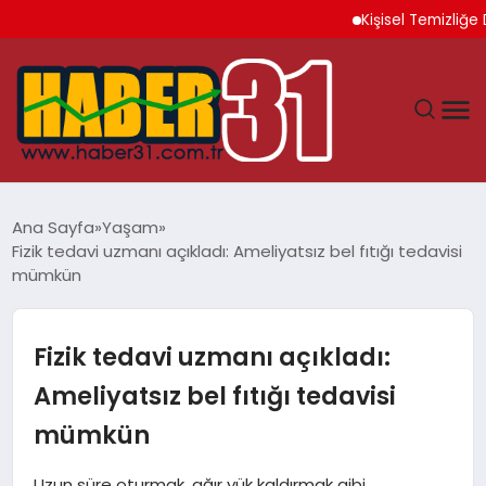
Kişisel Temizliğe Dik
ANASAYFA
Ana Sayfa
Yaşam
Fizik tedavi uzmanı açıkladı: Ameliyatsız bel fıtığı tedavisi
HATAY
mümkün
YAŞAM
Fizik tedavi uzmanı açıkladı:
EKONOMI
Ameliyatsız bel fıtığı tedavisi
mümkün
GÜNDEM
Uzun süre oturmak, ağır yük kaldırmak gibi