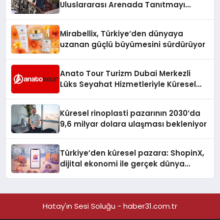
Uluslararası Arenada Tanıtmayı
Hedefliyor
Mirabellix, Türkiye’den dünyaya
uzanan güçlü büyümesini sürdürüyor
Anato Tour Turizm Dubai Merkezli
Lüks Seyahat Hizmetleriyle Küresel
Turizmde Öne Çıkıyor
Küresel rinoplasti pazarının 2030’da
9,6 milyar dolara ulaşması bekleniyor
Türkiye’den küresel pazara: ShopinX,
dijital ekonomi ile gerçek dünya
alışverişini bir araya getirmeyi
hedefliyor
Hatay'ın Sesi Soluğu - haber31.com.tr