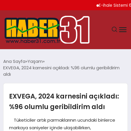
E-ihale Sistemi 6 Ayda 2
ANASAYFA
Ana Sayfa
Yaşam
EXVEGA, 2024 karnesini açıkladı: %96 olumlu geribildirim
HATAY
aldı
YAŞAM
EXVEGA, 2024 karnesini açıkladı:
EKONOMI
%96 olumlu geribildirim aldı
GÜNDEM
Tüketiciler artık parmaklarının ucundaki binlerce
markaya saniyeler içinde ulaşabilirken,