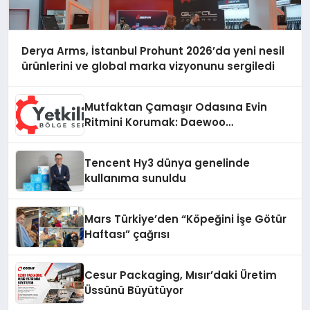
Derya Arms, İstanbul Prohunt 2026’da yeni nesil
ürünlerini ve global marka vizyonunu sergiledi
Mutfaktan Çamaşır Odasına Evin
Ritmini Korumak: Daewoo
Cihazlarında Dürüst Teknik Destek
Deneyimi
Tencent Hy3 dünya genelinde
kullanıma sunuldu
Mars Türkiye’den “Köpeğini İşe Götür
Haftası” çağrısı
Cesur Packaging, Mısır’daki Üretim
Üssünü Büyütüyor