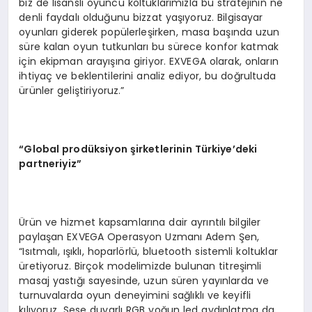
biz de lisanslı oyuncu koltuklarımızla bu stratejinin ne
denli faydalı olduğunu bizzat yaşıyoruz. Bilgisayar
oyunları giderek popülerleşirken, masa başında uzun
süre kalan oyun tutkunları bu sürece konfor katmak
için ekipman arayışına giriyor. EXVEGA olarak, onların
ihtiyaç ve beklentilerini analiz ediyor, bu doğrultuda
ürünler geliştiriyoruz.”
“Global prodüksiyon şirketlerinin Türkiye’deki
partneriyiz”
Ürün ve hizmet kapsamlarına dair ayrıntılı bilgiler
paylaşan EXVEGA Operasyon Uzmanı Adem Şen,
“Isıtmalı, ışıklı, hoparlörlü, bluetooth sistemli koltuklar
üretiyoruz. Birçok modelimizde bulunan titreşimli
masaj yastığı sayesinde, uzun süren yayınlarda ve
turnuvalarda oyun deneyimini sağlıklı ve keyifli
kılıyoruz. Sese duyarlı RGB yoğun led aydınlatma da