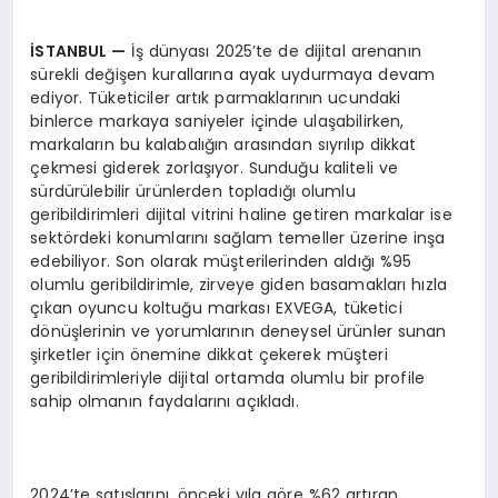
İSTANBUL
—
İş dünyası 2025’te de dijital arenanın
sürekli değişen kurallarına ayak uydurmaya devam
ediyor. Tüketiciler artık parmaklarının ucundaki
binlerce markaya saniyeler içinde ulaşabilirken,
markaların bu kalabalığın arasından sıyrılıp dikkat
çekmesi giderek zorlaşıyor. Sunduğu kaliteli ve
sürdürülebilir ürünlerden topladığı olumlu
geribildirimleri dijital vitrini haline getiren markalar ise
sektördeki konumlarını sağlam temeller üzerine inşa
edebiliyor. Son olarak müşterilerinden aldığı %95
olumlu geribildirimle, zirveye giden basamakları hızla
çıkan oyuncu koltuğu markası EXVEGA, tüketici
dönüşlerinin ve yorumlarının deneysel ürünler sunan
şirketler için önemine dikkat çekerek müşteri
geribildirimleriyle dijital ortamda olumlu bir profile
sahip olmanın faydalarını açıkladı.
2024’te satışlarını, önceki yıla göre %62 artıran