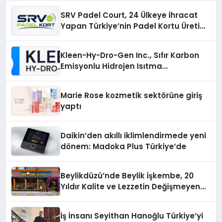
SRV Padel Court, 24 Ülkeye İhracat
Yapan Türkiye’nin Padel Kortu Üretim
Gücü
Kleen-Hy-Dro-Gen Inc., Sıfır Karbon
Emisyonlu Hidrojen Isıtma
Teknolojisinde ISO ve TSSA
Düzenleyici Onaylarını Aldı
Marie Rose kozmetik sektörüne giriş
yaptı
Daikin’den akıllı iklimlendirmede yeni
dönem: Madoka Plus Türkiye’de
Beylikdüzü’nde Beylik İşkembe, 20
Yıldır Kalite ve Lezzetin Değişmeyen
Adresi
İş İnsanı Seyithan Hanoğlu Türkiye’yi