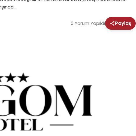
yışında…
0 Yorum Yapıldı
Paylaş