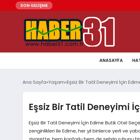
SON GELİŞME
ANASAYFA
HA
Ana Sayfa
Yaşam
Eşsiz Bir Tatil Deneyimi İçin Edir
Eşsiz Bir Tatil Deneyimi İ
Eşsiz Bir Tatil Deneyimi İçin Edirne Butik Otel Se
zenginlikleri ile Edirne, her yıl binlerce yerli ve ya
ziyarette, hem konforlu hem de şehrin ruhunu his