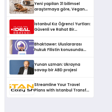
Yeni yapilan 31 bilimsel
araştırmaya göre, Vegan
Köpek Maması ve Vegan
Kedi Mamasının İyi
İstanbul Kız Öğrenci Yurtları:
Sindirildiğini Ortaya Koydu
Güvenli ve Rahat Bir
Konaklama Seçeneği
Bhaktawer: Uluslararası
hukuk Filistin konusunda
çifte standart uyguluyor
Yunan uzman: Ukrayna
savaşı bir ABD projesi
Streamline Your Travel
Plans with Istanbul Transfer
Services