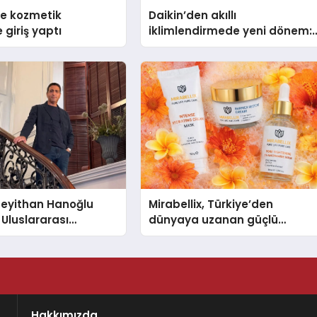
se kozmetik
Daikin’den akıllı
 giriş yaptı
iklimlendirmede yeni dönem:
Madoka Plus Türkiye’de
 Seyithan Hanoğlu
Mirabellix, Türkiye’den
 Uluslararası
dünyaya uzanan güçlü
Tanıtmayı Hedefliyor
büyümesini sürdürüyor
Hakkımızda