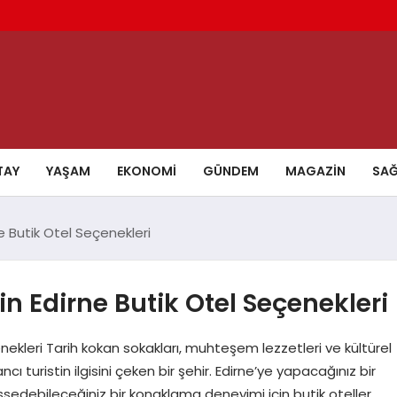
TAY
YAŞAM
EKONOMI
GÜNDEM
MAGAZIN
SAĞ
ne Butik Otel Seçenekleri
çin Edirne Butik Otel Seçenekleri
çenekleri Tarih kokan sokakları, muhteşem lezzetleri ve kültürel
bancı turistin ilgisini çeken bir şehir. Edirne’ye yapacağınız bir
sedebileceğiniz bir konaklama deneyimi için butik oteller