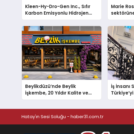
Kleen-Hy-Dro-Gen Inc., Sıfır
Marie Ro
Karbon Emisyonlu Hidrojen
sektörüne
Isıtma Teknolojisinde ISO ve
TSSA Düzenleyici Onaylarını
Aldı
Beylikdüzü’nde Beylik
İş İnsanı
İşkembe, 20 Yıldır Kalite ve
Türkiye’yi
Lezzetin Değişmeyen Adresi
Arenada 
Hatay'ın Sesi Soluğu - haber31.com.tr