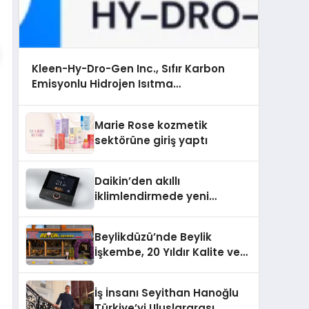
Kleen-Hy-Dro-Gen Inc., Sıfır Karbon
Emisyonlu Hidrojen Isıtma
Teknolojisinde ISO ve TSSA Düzenleyici
Onaylarını Aldı
Marie Rose kozmetik
sektörüne giriş yaptı
Daikin’den akıllı
iklimlendirmede yeni
dönem: Madoka Plus
Türkiye’de
Beylikdüzü’nde Beylik
İşkembe, 20 Yıldır Kalite ve
Lezzetin Değişmeyen Adresi
İş İnsanı Seyithan Hanoğlu
Türkiye’yi Uluslararası