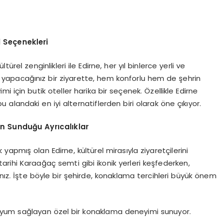
l Seçenekleri
rel zenginlikleri ile Edirne, her yıl binlerce yerli ve
’ye yapacağınız bir ziyarette, hem konforlu hem de şehrin
 için butik oteller harika bir seçenek. Özellikle Edirne
u alandaki en iyi alternatiflerden biri olarak öne çıkıyor.
in Sunduğu Ayrıcalıklar
apmış olan Edirne, kültürel mirasıyla ziyaretçilerini
arihi Karaağaç semti gibi ikonik yerleri keşfederken,
ız. İşte böyle bir şehirde, konaklama tercihleri büyük önem
uyum sağlayan özel bir konaklama deneyimi sunuyor.