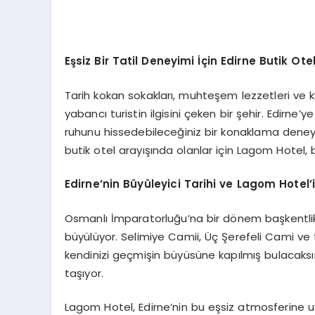
Eşsiz Bir Tatil Deneyimi İçin Edirne Butik Ote
Tarih kokan sokakları, muhteşem lezzetleri ve kültü
yabancı turistin ilgisini çeken bir şehir. Edirne
ruhunu hissedebileceğiniz bir konaklama deneyimi
butik otel arayışında olanlar için Lagom Hotel, b
Edirne’nin Büyüleyici Tarihi ve Lagom Hotel’
Osmanlı İmparatorluğu’na bir dönem başkentlik y
büyülüyor. Selimiye Camii, Üç Şerefeli Cami ve t
kendinizi geçmişin büyüsüne kapılmış bulacaksın
taşıyor.
Lagom Hotel, Edirne’nin bu eşsiz atmosferine 