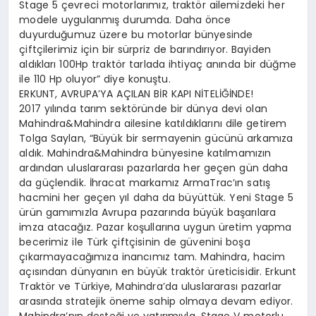
Stage 5 çevreci motorlarımız, traktör ailemizdeki her
modele uygulanmış durumda. Daha önce
duyurduğumuz üzere bu motorlar bünyesinde
çiftçilerimiz için bir sürpriz de barındırıyor. Bayiden
aldıkları 100Hp traktör tarlada ihtiyaç anında bir düğme
ile 110 Hp oluyor” diye konuştu.
ERKUNT, AVRUPA’YA AÇILAN BİR KAPI NİTELİĞİNDE!
2017 yılında tarım sektöründe bir dünya devi olan
Mahindra&Mahindra ailesine katıldıklarını dile getirem
Tolga Saylan, “Büyük bir sermayenin gücünü arkamıza
aldık. Mahindra&Mahindra bünyesine katılmamızın
ardından uluslararası pazarlarda her geçen gün daha
da güçlendik. İhracat markamız ArmaTrac’ın satış
hacmini her geçen yıl daha da büyüttük. Yeni Stage 5
ürün gamımızla Avrupa pazarında büyük başarılara
imza atacağız. Pazar koşullarına uygun üretim yapma
becerimiz ile Türk çiftçisinin de güvenini boşa
çıkarmayacağımıza inancımız tam. Mahindra, hacim
açısından dünyanın en büyük traktör üreticisidir. Erkunt
Traktör ve Türkiye, Mahindra’da uluslararası pazarlar
arasında stratejik öneme sahip olmaya devam ediyor.
Mahindra’nın desteği ve yatırımıyla, Stage V motorlu