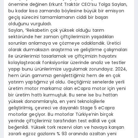
önemine değinen Erkunt Traktör CEO’su Tolga Saylan,
bu kadar kısa zamanda böylesine büyük bir emisyon
geçiş sürecini tamamlamanın ciddi bir başarı
olduğunu vurguladı.
Saylan, “Rekabetin çok yüksek olduğu tarım
sektöründe her zaman çiftçilerimizin yaşadıkları
sorunları anlamaya ve çözmeye odaklandık. Üretici
olarak durmaksızın araştırma ve geliştirme çalışmaları
ile ürünlerimizi tasarlamak ve çiftçimizin hayatını
kolaylaştıracak fonksiyonlar üzerinde analiz ve testler
yapıp bunu ürünlerimize uygulamak zorundayız. 2024,
hem ürün gamımızı genişlettiğimiz hem de en çok
yatırım yaptığımız yıl oldu. Geçtiğimiz senelerde yerli
üretim motor markamız olan eCapra motor için yeni
bir üretim hattı kurmuştuk. Bu sene ise bu hattan
yüksek donanımlarıyla, en yeni teknolojilerle
geliştirilmiş, çevreci ve dayanıklı Stage 5 eCapra
motorlar geçiyor. Bu motorlar Türkiye’nin birçok
yerinde çiftçilerimiz tarafından test edildi ve çok
beğenildi. Yüksek tork rezervi olan ve havaya karışan
zararlı egzoz gazlarını % 93 oranında azaltan yeni