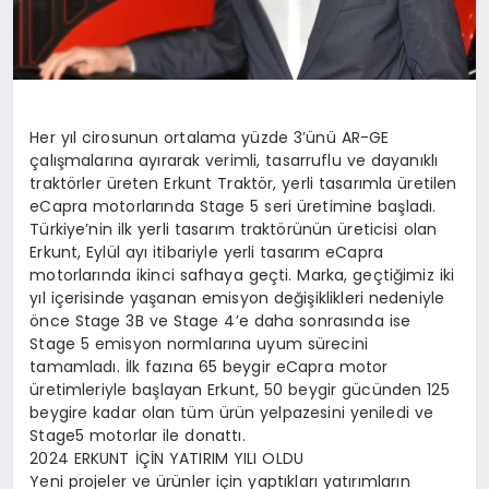
Her yıl cirosunun ortalama yüzde 3’ünü AR-GE
çalışmalarına ayırarak verimli, tasarruflu ve dayanıklı
traktörler üreten Erkunt Traktör, yerli tasarımla üretilen
eCapra motorlarında Stage 5 seri üretimine başladı.
Türkiye’nin ilk yerli tasarım traktörünün üreticisi olan
Erkunt, Eylül ayı itibariyle yerli tasarım eCapra
motorlarında ikinci safhaya geçti. Marka, geçtiğimiz iki
yıl içerisinde yaşanan emisyon değişiklikleri nedeniyle
önce Stage 3B ve Stage 4’e daha sonrasında ise
Stage 5 emisyon normlarına uyum sürecini
tamamladı. İlk fazına 65 beygir eCapra motor
üretimleriyle başlayan Erkunt, 50 beygir gücünden 125
beygire kadar olan tüm ürün yelpazesini yeniledi ve
Stage5 motorlar ile donattı.
2024 ERKUNT İÇİN YATIRIM YILI OLDU
Yeni projeler ve ürünler için yaptıkları yatırımların