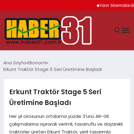
Yarın Sinemalarda 6 Yen
ANASAYFA
Ana Sayfa
Ekonomi
Erkunt Traktör Stage 5 Seri Üretimine Başladı
HATAY
YAŞAM
Erkunt Traktör Stage 5 Seri
Üretimine Başladı
EKONOMI
Her yıl cirosunun ortalama yüzde 3’ünü AR-GE
GÜNDEM
çalışmalarına ayırarak verimli, tasarruflu ve dayanıklı
traktörler üreten Erkunt Traktör, yerli tasarımla