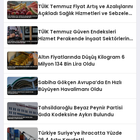
TÜİK Temmuz Fiyat Artış ve Azalışlarını
Açıkladı Sağlık Hizmetleri ve Sebzeler
Öne Çıktı
TÜİK Temmuz Güven Endeksleri
Hizmet Perakende İnşaat Sektörlerini
Gösterdi
Altın Fiyatlarında Düşüş Kilogram 6
Milyon 134 Bin Lira Oldu
Sabiha Gökçen Avrupa’da En Hızlı
Büyüyen Havalimanı Oldu
Tahsildaroğlu Beyaz Peynir Partisi
Gıda Kodeksine Aykırı Bulundu
Türkiye Suriye’ye İhracatta Yüzde
26,4 Artış Kaydetti