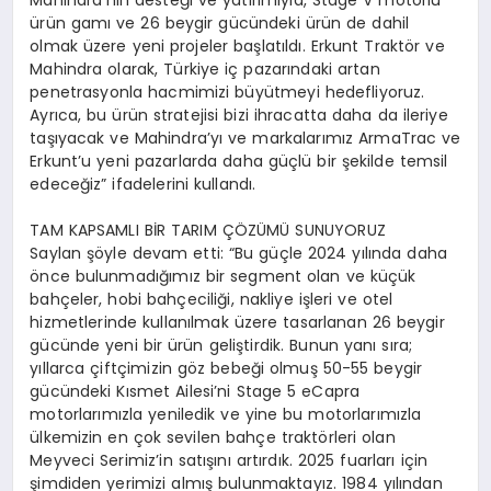
ürün gamı ve 26 beygir gücündeki ürün de dahil
olmak üzere yeni projeler başlatıldı. Erkunt Traktör ve
Mahindra olarak, Türkiye iç pazarındaki artan
penetrasyonla hacmimizi büyütmeyi hedefliyoruz.
Ayrıca, bu ürün stratejisi bizi ihracatta daha da ileriye
taşıyacak ve Mahindra’yı ve markalarımız ArmaTrac ve
Erkunt’u yeni pazarlarda daha güçlü bir şekilde temsil
edeceğiz” ifadelerini kullandı.
TAM KAPSAMLI BİR TARIM ÇÖZÜMÜ SUNUYORUZ
Saylan şöyle devam etti: “Bu güçle 2024 yılında daha
önce bulunmadığımız bir segment olan ve küçük
bahçeler, hobi bahçeciliği, nakliye işleri ve otel
hizmetlerinde kullanılmak üzere tasarlanan 26 beygir
gücünde yeni bir ürün geliştirdik. Bunun yanı sıra;
yıllarca çiftçimizin göz bebeği olmuş 50-55 beygir
gücündeki Kısmet Ailesi’ni Stage 5 eCapra
motorlarımızla yeniledik ve yine bu motorlarımızla
ülkemizin en çok sevilen bahçe traktörleri olan
Meyveci Serimiz’in satışını artırdık. 2025 fuarları için
şimdiden yerimizi almış bulunmaktayız. 1984 yılından