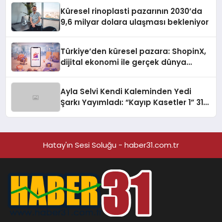
Küresel rinoplasti pazarının 2030’da
9,6 milyar dolara ulaşması bekleniyor
Türkiye’den küresel pazara: ShopinX,
dijital ekonomi ile gerçek dünya
alışverişini bir araya getirmeyi
hedefliyor
Ayla Selvi Kendi Kaleminden Yedi
Şarkı Yayımladı: “Kayıp Kasetler 1” 31
Temmuz’da Çıktı
Hatay'ın Sesi Soluğu - haber31.com.tr