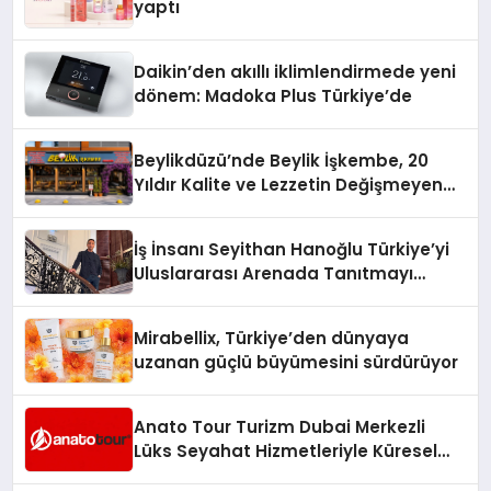
yaptı
Daikin’den akıllı iklimlendirmede yeni
dönem: Madoka Plus Türkiye’de
Beylikdüzü’nde Beylik İşkembe, 20
Yıldır Kalite ve Lezzetin Değişmeyen
Adresi
İş İnsanı Seyithan Hanoğlu Türkiye’yi
Uluslararası Arenada Tanıtmayı
Hedefliyor
Mirabellix, Türkiye’den dünyaya
uzanan güçlü büyümesini sürdürüyor
Anato Tour Turizm Dubai Merkezli
Lüks Seyahat Hizmetleriyle Küresel
Turizmde Öne Çıkıyor