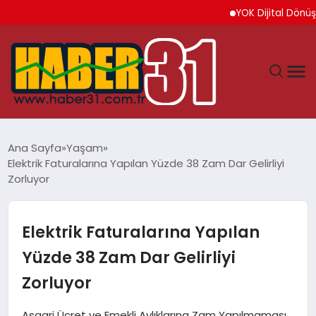
YOK Dijital Dönüşüm İçi
ANASAYFA
Ana Sayfa
Yaşam
Elektrik Faturalarına Yapılan Yüzde 38 Zam Dar Gelirliyi
HATAY
Zorluyor
YAŞAM
Elektrik Faturalarına Yapılan
EKONOMI
Yüzde 38 Zam Dar Gelirliyi
Zorluyor
GÜNDEM
Asgari Ücret ve Emekli Aylıklarına Zam Yapılmaması