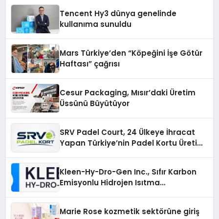
Tencent Hy3 dünya genelinde
kullanıma sunuldu
Mars Türkiye’den “Köpeğini İşe Götür
Haftası” çağrısı
Cesur Packaging, Mısır’daki Üretim
Üssünü Büyütüyor
SRV Padel Court, 24 Ülkeye İhracat
Yapan Türkiye’nin Padel Kortu Üretim
Gücü
Kleen-Hy-Dro-Gen Inc., Sıfır Karbon
Emisyonlu Hidrojen Isıtma
Teknolojisinde ISO ve TSSA
Düzenleyici Onaylarını Aldı
Marie Rose kozmetik sektörüne giriş