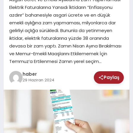
MAGAZIN
Elektrik Faturalarına Yansıdı İktidarın “Enflasyonu
azdırır” bahanesiyle asgari ücrete ve en düşük
SAĞLIK
emekli aylığına zam yapmaması, milyonlarca dar
gelirliyi açlığa sürükledi. Bununla da yetinmeyen
TEKNOLOJI
iktidar, elektrik faturalarına yüzde 38 oranında
devasa bir zam yaptı. Zamın Nisan Ayına Bırakılması
ve Memur-Emekli Maaşlarını Etkilememek İçin
Temmuz’a Ertilenmesi Zamın yerel seçim…
haber
Paylaş
29 Haziran 2024