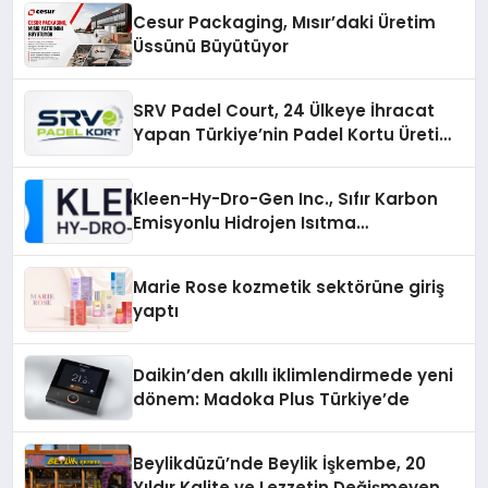
Cesur Packaging, Mısır’daki Üretim
Üssünü Büyütüyor
SRV Padel Court, 24 Ülkeye İhracat
Yapan Türkiye’nin Padel Kortu Üretim
Gücü
Kleen-Hy-Dro-Gen Inc., Sıfır Karbon
Emisyonlu Hidrojen Isıtma
Teknolojisinde ISO ve TSSA
Düzenleyici Onaylarını Aldı
Marie Rose kozmetik sektörüne giriş
yaptı
Daikin’den akıllı iklimlendirmede yeni
dönem: Madoka Plus Türkiye’de
Beylikdüzü’nde Beylik İşkembe, 20
Yıldır Kalite ve Lezzetin Değişmeyen