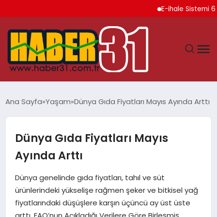
E-ihale Sistemi 6 Ayda 
ANASAYFA
Ana Sayfa
Yaşam
Dünya Gıda Fiyatları Mayıs Ayında Arttı
HATAY
Dünya Gıda Fiyatları Mayıs
YAŞAM
Ayında Arttı
EKONOMI
Dünya genelinde gıda fiyatları, tahıl ve süt
ürünlerindeki yükselişe rağmen şeker ve bitkisel yağ
GÜNDEM
fiyatlarındaki düşüşlere karşın üçüncü ay üst üste
arttı. FAO’nun Açıkladığı Verilere Göre Birleşmiş