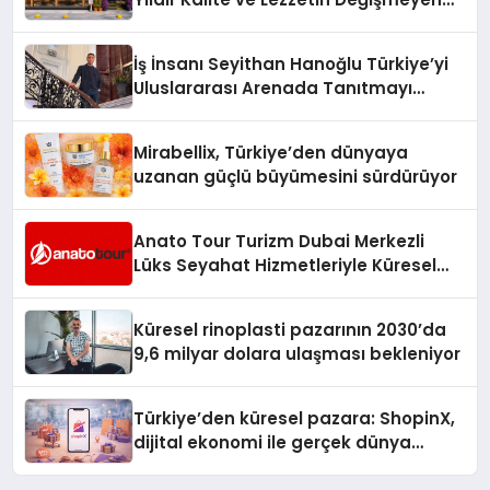
Adresi
İş İnsanı Seyithan Hanoğlu Türkiye’yi
Uluslararası Arenada Tanıtmayı
Hedefliyor
Mirabellix, Türkiye’den dünyaya
uzanan güçlü büyümesini sürdürüyor
Anato Tour Turizm Dubai Merkezli
Lüks Seyahat Hizmetleriyle Küresel
Turizmde Öne Çıkıyor
Küresel rinoplasti pazarının 2030’da
9,6 milyar dolara ulaşması bekleniyor
Türkiye’den küresel pazara: ShopinX,
dijital ekonomi ile gerçek dünya
alışverişini bir araya getirmeyi