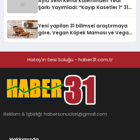
Ayla Selvi Kendi Kaleminden Yedi
Şarkı Yayımladı: “Kayıp Kasetler 1” 31
Temmuz’da Çıktı
Yeni yapilan 31 bilimsel araştırmaya
göre, Vegan Köpek Maması ve Vegan
Kedi Mamasının İyi Sindirildiğini
Ortaya Koydu
Hatay'ın Sesi Soluğu - haber31.com.tr
Reklam & İşbirliği:
habersonuclari@gmail.com
Hakkımızda