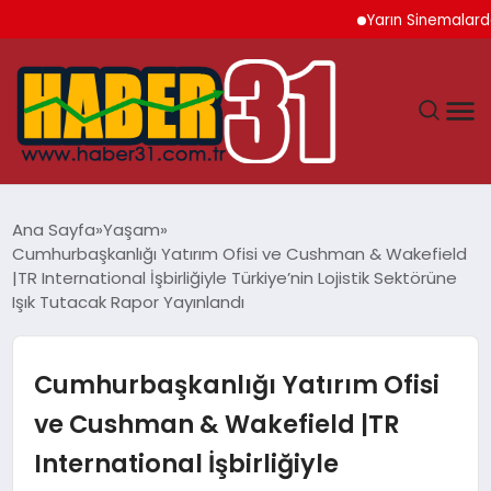
Yarın Sinemalarda 6 Yen
ANASAYFA
Ana Sayfa
Yaşam
Cumhurbaşkanlığı Yatırım Ofisi ve Cushman & Wakefield
HATAY
|TR International İşbirliğiyle Türkiye’nin Lojistik Sektörüne
Işık Tutacak Rapor Yayınlandı
YAŞAM
Cumhurbaşkanlığı Yatırım Ofisi
EKONOMI
ve Cushman & Wakefield |TR
GÜNDEM
International İşbirliğiyle