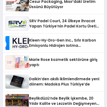
Cesur Packaging, Mısır’daki Üretim
Üssünü Büyütüyor
SRV Padel Court, 24 Ülkeye İhracat
Yapan Türkiye’nin Padel Kortu Üretim
Gücü
Kleen-Hy-Dro-Gen Inc., Sıfır Karbon
Emisyonlu Hidrojen Isıtma
Teknolojisinde ISO ve TSSA
Düzenleyici Onaylarını Aldı
Marie Rose kozmetik sektörüne giriş
yaptı
Daikin’den akıllı iklimlendirmede yeni
dönem: Madoka Plus Türkiye’de
Beylikdüzü’nde Beylik İşkembe, 20
Yıldır Kalite ve Lezzetin Değişmeyen