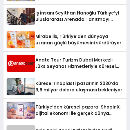
Adresi
İş İnsanı Seyithan Hanoğlu Türkiye’yi
Uluslararası Arenada Tanıtmayı
Hedefliyor
Mirabellix, Türkiye’den dünyaya
uzanan güçlü büyümesini sürdürüyor
Anato Tour Turizm Dubai Merkezli
Lüks Seyahat Hizmetleriyle Küresel
Turizmde Öne Çıkıyor
Küresel rinoplasti pazarının 2030’da
9,6 milyar dolara ulaşması bekleniyor
Türkiye’den küresel pazara: ShopinX,
dijital ekonomi ile gerçek dünya
alışverişini bir araya getirmeyi
hedefliyor