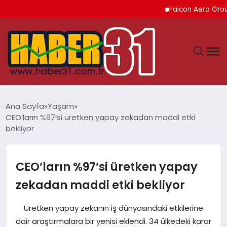
Falcon Aero Group, Kürese
ANASAYFA
Ana Sayfa
Yaşam
CEO’ların %97’si üretken yapay zekadan maddi etki
HATAY
bekliyor
YAŞAM
CEO’ların %97’si üretken yapay
EKONOMI
zekadan maddi etki bekliyor
GÜNDEM
Üretken yapay zekanın iş dünyasındaki etkilerine
dair araştırmalara bir yenisi eklendi. 34 ülkedeki karar