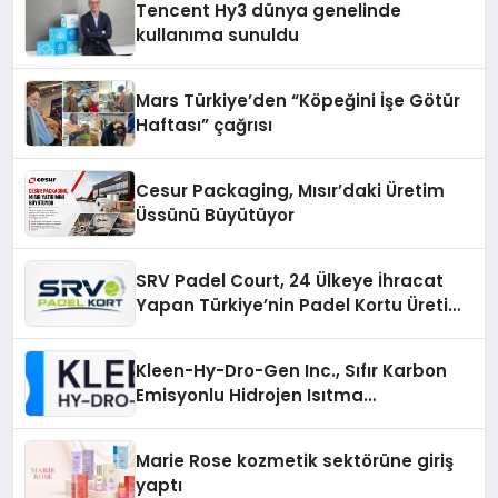
Tencent Hy3 dünya genelinde
kullanıma sunuldu
Mars Türkiye’den “Köpeğini İşe Götür
Haftası” çağrısı
Cesur Packaging, Mısır’daki Üretim
Üssünü Büyütüyor
SRV Padel Court, 24 Ülkeye İhracat
Yapan Türkiye’nin Padel Kortu Üretim
Gücü
Kleen-Hy-Dro-Gen Inc., Sıfır Karbon
Emisyonlu Hidrojen Isıtma
Teknolojisinde ISO ve TSSA
Düzenleyici Onaylarını Aldı
Marie Rose kozmetik sektörüne giriş
yaptı