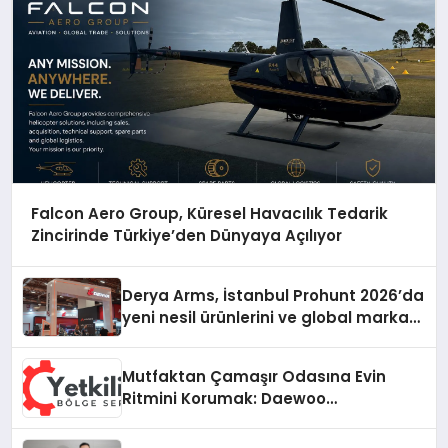
Falcon Aero Group, Küresel Havacılık Tedarik
Zincirinde Türkiye’den Dünyaya Açılıyor
Derya Arms, İstanbul Prohunt 2026’da
yeni nesil ürünlerini ve global marka
vizyonunu sergiledi
Mutfaktan Çamaşır Odasına Evin
Ritmini Korumak: Daewoo
Cihazlarında Dürüst Teknik Destek
Deneyimi