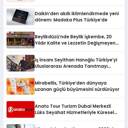
Daikin’den akıllı iklimlendirmede yeni
dönem: Madoka Plus Türkiye’de
Beylikdüzü’nde Beylik İşkembe, 20
Yıldır Kalite ve Lezzetin Değişmeyen
Adresi
İş İnsanı Seyithan Hanoğlu Türkiye’yi
Uluslararası Arenada Tanıtmayı
Hedefliyor
Mirabellix, Türkiye’den dünyaya
uzanan güçlü büyümesini sürdürüyor
Anato Tour Turizm Dubai Merkezli
Lüks Seyahat Hizmetleriyle Küresel
Turizmde Öne Çıkıyor