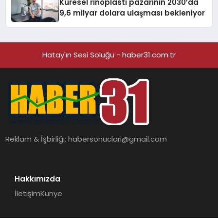
Küresel rinoplasti pazarının 2030’da
9,6 milyar dolara ulaşması bekleniyor
Hatay'ın Sesi Soluğu - haber31.com.tr
Reklam & İşbirliği:
habersonuclari@gmail.com
Hakkımızda
İletişim
Künye