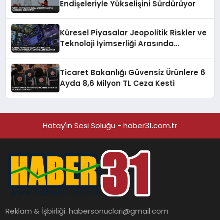
Endişeleriyle Yükselişini Sürdürüyor
Küresel Piyasalar Jeopolitik Riskler ve
Teknoloji İyimserliği Arasında
Dengeleniyor
Ticaret Bakanlığı Güvensiz Ürünlere 6
Ayda 8,6 Milyon TL Ceza Kesti
Hatay'ın Sesi Soluğu - haber31.com.tr
Reklam & İşbirliği:
habersonuclari@gmail.com