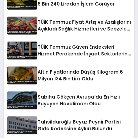
6 Bin 240 Liradan İşlem Görüyor
TÜİK Temmuz Fiyat Artış ve Azalışlarını
Açıkladı Sağlık Hizmetleri ve Sebzeler
Öne Çıktı
TÜİK Temmuz Güven Endeksleri
Hizmet Perakende İnşaat Sektörlerini
Gösterdi
Altın Fiyatlarında Düşüş Kilogram 6
Milyon 134 Bin Lira Oldu
Sabiha Gökçen Avrupa’da En Hızlı
Büyüyen Havalimanı Oldu
Tahsildaroğlu Beyaz Peynir Partisi
Gıda Kodeksine Aykırı Bulundu