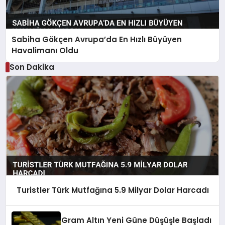
Sabiha Gökçen Avrupa’da En Hızlı Büyüyen
Havalimanı Oldu
Son Dakika
Turistler Türk Mutfağına 5.9 Milyar Dolar Harcadı
Gram Altın Yeni Güne Düşüşle Başladı