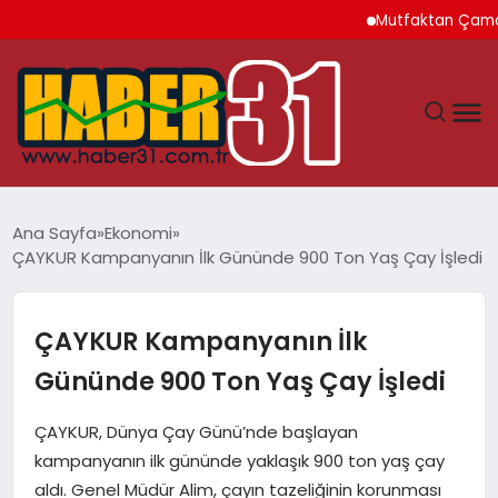
Mutfaktan Çamaşır Od
ANASAYFA
Ana Sayfa
Ekonomi
ÇAYKUR Kampanyanın İlk Gününde 900 Ton Yaş Çay İşledi
HATAY
YAŞAM
ÇAYKUR Kampanyanın İlk
Gününde 900 Ton Yaş Çay İşledi
EKONOMI
ÇAYKUR, Dünya Çay Günü’nde başlayan
GÜNDEM
kampanyanın ilk gününde yaklaşık 900 ton yaş çay
aldı. Genel Müdür Alim, çayın tazeliğinin korunması