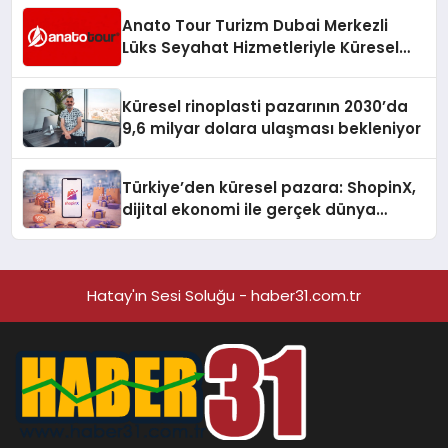
Anato Tour Turizm Dubai Merkezli
Lüks Seyahat Hizmetleriyle Küresel
Turizmde Öne Çıkıyor
Küresel rinoplasti pazarının 2030’da
9,6 milyar dolara ulaşması bekleniyor
Türkiye’den küresel pazara: ShopinX,
dijital ekonomi ile gerçek dünya
alışverişini bir araya getirmeyi
hedefliyor
Hatay'ın Sesi Soluğu - haber31.com.tr