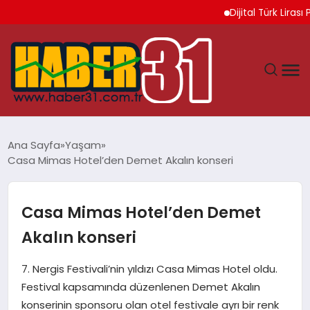
Dijital Türk Lirası Pr
ANASAYFA
Ana Sayfa
Yaşam
Casa Mimas Hotel’den Demet Akalın konseri
HATAY
YAŞAM
Casa Mimas Hotel’den Demet
Akalın konseri
EKONOMI
7. Nergis Festivali’nin yıldızı Casa Mimas Hotel oldu.
GÜNDEM
Festival kapsamında düzenlenen Demet Akalın
konserinin sponsoru olan otel festivale ayrı bir renk