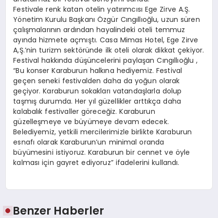
Festivale renk katan otelin yatırımcısı Ege Zirve A.Ş.
Yönetim Kurulu Başkanı Özgür Cıngıllıoğlu, uzun süren
çalışmalarının ardından hayalindeki oteli temmuz
ayında hizmete açmıştı. Casa Mimas Hotel, Ege Zirve
A,Ş.’nin turizm sektöründe ilk oteli olarak dikkat çekiyor.
Festival hakkında düşüncelerini paylaşan Cıngıllıoğlu ,
“Bu konser Karaburun halkına hediyemiz. Festival
geçen seneki festivalden daha da yoğun olarak
geçiyor. Karaburun sokakları vatandaşlarla dolup
taşmış durumda. Her yıl güzellikler arttıkça daha
kalabalık festivaller göreceğiz. Karaburun
güzelleşmeye ve büyümeye devam edecek.
Belediyemiz, yetkili mercilerimizle birlikte Karaburun
esnafı olarak Karaburun’un minimal oranda
büyümesini istiyoruz. Karaburun bir cennet ve öyle
kalması için gayret ediyoruz” ifadelerini kullandı.
Benzer Haberler