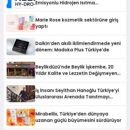
Emisyonlu Hidrojen Isıtma
Teknolojisinde ISO ve TSSA
Düzenleyici Onaylarını Aldı
Marie Rose kozmetik sektörüne giriş
yaptı
Daikin’den akıllı iklimlendirmede yeni
dönem: Madoka Plus Türkiye’de
Beylikdüzü’nde Beylik İşkembe, 20
Yıldır Kalite ve Lezzetin Değişmeyen
Adresi
İş İnsanı Seyithan Hanoğlu Türkiye’yi
Uluslararası Arenada Tanıtmayı
Hedefliyor
Mirabellix, Türkiye’den dünyaya
uzanan güçlü büyümesini sürdürüyor