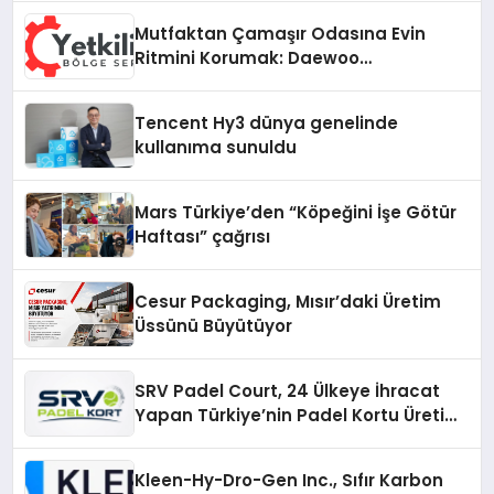
Mutfaktan Çamaşır Odasına Evin
Ritmini Korumak: Daewoo
Cihazlarında Dürüst Teknik Destek
Deneyimi
Tencent Hy3 dünya genelinde
kullanıma sunuldu
Mars Türkiye’den “Köpeğini İşe Götür
Haftası” çağrısı
Cesur Packaging, Mısır’daki Üretim
Üssünü Büyütüyor
SRV Padel Court, 24 Ülkeye İhracat
Yapan Türkiye’nin Padel Kortu Üretim
Gücü
Kleen-Hy-Dro-Gen Inc., Sıfır Karbon