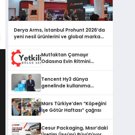
Derya Arms, İstanbul Prohunt 2026’da
yeni nesil ürünlerini ve global marka
vizyonunu sergiledi
Mutfaktan Çamaşır
Odasına Evin Ritmini
Korumak: Daewoo
Cihazlarında Dürüst Teknik
Tencent Hy3 dünya
Destek Deneyimi
genelinde kullanıma
sunuldu
Mars Türkiye’den “Köpeğini
İşe Götür Haftası” çağrısı
Cesur Packaging, Mısır’daki
Üretim Üssünü Büyütüyor