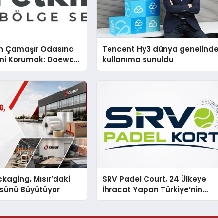
n Çamaşır Odasına
Tencent Hy3 dünya genelind
mini Korumak: Daewoo
kullanıma sunuldu
nda Dürüst Teknik
eneyimi
kaging, Mısır’daki
SRV Padel Court, 24 Ülkeye
ssünü Büyütüyor
İhracat Yapan Türkiye’nin
Padel Kortu Üretim Gücü