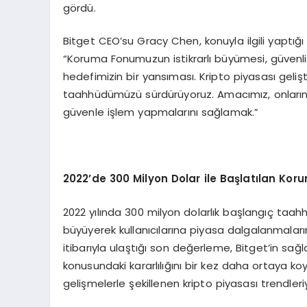
gördü.
Bitget CEO’su Gracy Chen, konuyla ilgili yaptığı
“Koruma Fonumuzun istikrarlı büyümesi, güvenlik
hedefimizin bir yansıması. Kripto piyasası geliş
taahhüdümüzü sürdürüyoruz. Amacımız, onların
güvenle işlem yapmalarını sağlamak.”
2022
’
de 300 Milyon Dolar ile Başlatılan K
2022 yılında 300 milyon dolarlık başlangıç taahhü
büyüyerek kullanıcılarına piyasa dalgalanmaları
itibarıyla ulaştığı son değerleme, Bitget’in sağl
konusundaki kararlılığını bir kez daha ortaya ko
gelişmelerle şekillenen kripto piyasası trendleriy