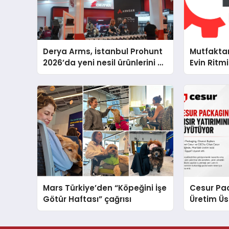
Derya Arms, İstanbul Prohunt
Mutfakta
2026’da yeni nesil ürünlerini ve
Evin Rit
global marka vizyonunu
Cihazları
sergiledi
Destek D
Mars Türkiye’den “Köpeğini İşe
Cesur Pac
Götür Haftası” çağrısı
Üretim Ü