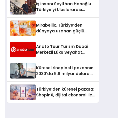
İş İnsanı Seyithan Hanoğlu
Türkiye’yi Uluslararası
Arenada Tanıtmayı
Hedefliyor
Mirabellix, Türkiye’den
dünyaya uzanan güçlü
büyümesini sürdürüyor
Anato Tour Turizm Dubai
Merkezli Lüks Seyahat
Hizmetleriyle Küresel
Turizmde Öne Çıkıyor
Küresel rinoplasti pazarının
2030’da 9,6 milyar dolara
ulaşması bekleniyor
Türkiye’den küresel pazara:
ShopinX, dijital ekonomi ile
gerçek dünya alışverişini bir
araya getirmeyi hedefliyor