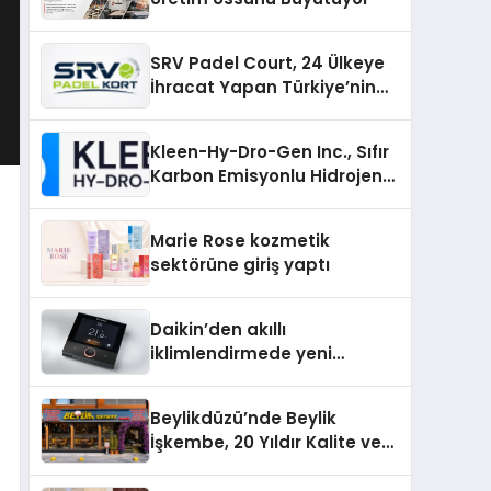
SRV Padel Court, 24 Ülkeye
İhracat Yapan Türkiye’nin
Padel Kortu Üretim Gücü
Kleen-Hy-Dro-Gen Inc., Sıfır
Karbon Emisyonlu Hidrojen
Isıtma Teknolojisinde ISO ve
TSSA Düzenleyici Onaylarını
Marie Rose kozmetik
Aldı
sektörüne giriş yaptı
Daikin’den akıllı
iklimlendirmede yeni
dönem: Madoka Plus
Türkiye’de
Beylikdüzü’nde Beylik
İşkembe, 20 Yıldır Kalite ve
Lezzetin Değişmeyen Adresi