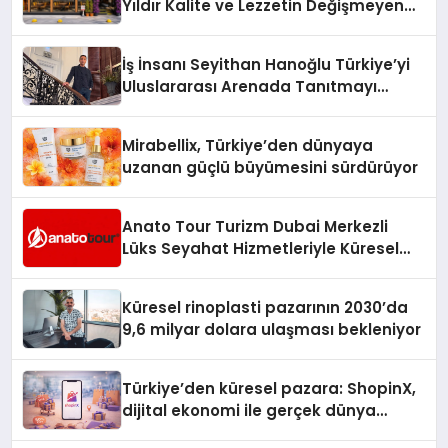
Yıldır Kalite ve Lezzetin Değişmeyen
Adresi
İş İnsanı Seyithan Hanoğlu Türkiye’yi
Uluslararası Arenada Tanıtmayı
Hedefliyor
Mirabellix, Türkiye’den dünyaya
uzanan güçlü büyümesini sürdürüyor
Anato Tour Turizm Dubai Merkezli
Lüks Seyahat Hizmetleriyle Küresel
Turizmde Öne Çıkıyor
Küresel rinoplasti pazarının 2030’da
9,6 milyar dolara ulaşması bekleniyor
Türkiye’den küresel pazara: ShopinX,
dijital ekonomi ile gerçek dünya
alışverişini bir araya getirmeyi