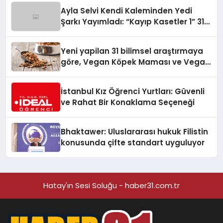
hedefliyor
Ayla Selvi Kendi Kaleminden Yedi
Şarkı Yayımladı: “Kayıp Kasetler 1” 31
Temmuz’da Çıktı
Yeni yapilan 31 bilimsel araştırmaya
göre, Vegan Köpek Maması ve Vegan
Kedi Mamasının İyi Sindirildiğini
Ortaya Koydu
İstanbul Kız Öğrenci Yurtları: Güvenli
ve Rahat Bir Konaklama Seçeneği
Bhaktawer: Uluslararası hukuk Filistin
konusunda çifte standart uyguluyor
Hatay'ın Sesi Soluğu - haber31.com.tr