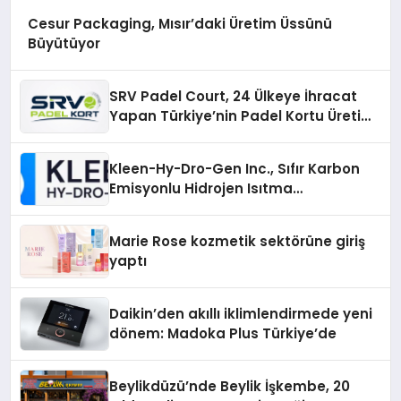
Cesur Packaging, Mısır’daki Üretim Üssünü
Büyütüyor
SRV Padel Court, 24 Ülkeye İhracat
Yapan Türkiye’nin Padel Kortu Üretim
Gücü
Kleen-Hy-Dro-Gen Inc., Sıfır Karbon
Emisyonlu Hidrojen Isıtma
Teknolojisinde ISO ve TSSA
Düzenleyici Onaylarını Aldı
Marie Rose kozmetik sektörüne giriş
yaptı
Daikin’den akıllı iklimlendirmede yeni
dönem: Madoka Plus Türkiye’de
Beylikdüzü’nde Beylik İşkembe, 20