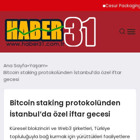
Cesur Packaging, Mısır
ANASAYFA
Ana Sayfa
Yaşam
Bitcoin staking protokolünden İstanbul’da özel iftar
HATAY
gecesi
YAŞAM
Bitcoin staking protokolünden
EKONOMI
İstanbul’da özel iftar gecesi
GÜNDEM
Küresel blokzinciri ve Web3 şirketleri, Türkiye
topluluğuyla bağ kurmak için yürüttükleri faaliyetlere