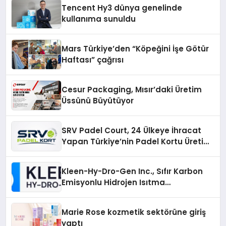
Deneyimi
Tencent Hy3 dünya genelinde
kullanıma sunuldu
Mars Türkiye’den “Köpeğini İşe Götür
Haftası” çağrısı
Cesur Packaging, Mısır’daki Üretim
Üssünü Büyütüyor
SRV Padel Court, 24 Ülkeye İhracat
Yapan Türkiye’nin Padel Kortu Üretim
Gücü
Kleen-Hy-Dro-Gen Inc., Sıfır Karbon
Emisyonlu Hidrojen Isıtma
Teknolojisinde ISO ve TSSA
Düzenleyici Onaylarını Aldı
Marie Rose kozmetik sektörüne giriş
yaptı