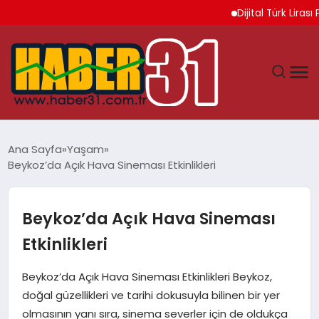
Dijital Türk Lirası Pro
ANASAYFA
Ana Sayfa
Yaşam
Beykoz’da Açık Hava Sineması Etkinlikleri
HATAY
YAŞAM
Beykoz’da Açık Hava Sineması
Etkinlikleri
EKONOMI
Beykoz’da Açık Hava Sineması Etkinlikleri Beykoz,
GÜNDEM
doğal güzellikleri ve tarihi dokusuyla bilinen bir yer
olmasının yanı sıra, sinema severler için de oldukça