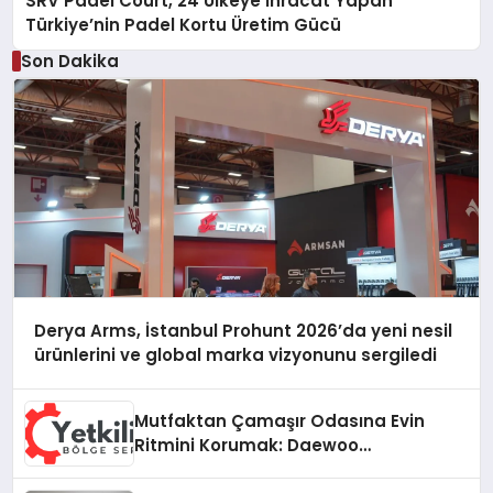
SRV Padel Court, 24 Ülkeye İhracat Yapan
Türkiye’nin Padel Kortu Üretim Gücü
Son Dakika
Derya Arms, İstanbul Prohunt 2026’da yeni nesil
ürünlerini ve global marka vizyonunu sergiledi
Mutfaktan Çamaşır Odasına Evin
Ritmini Korumak: Daewoo
Cihazlarında Dürüst Teknik Destek