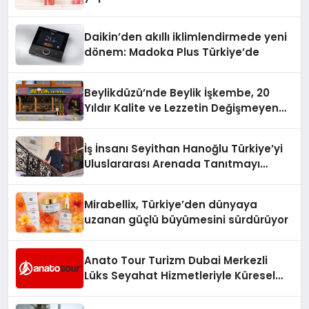
Daikin’den akıllı iklimlendirmede yeni
dönem: Madoka Plus Türkiye’de
Beylikdüzü’nde Beylik İşkembe, 20
Yıldır Kalite ve Lezzetin Değişmeyen
Adresi
İş İnsanı Seyithan Hanoğlu Türkiye’yi
Uluslararası Arenada Tanıtmayı
Hedefliyor
Mirabellix, Türkiye’den dünyaya
uzanan güçlü büyümesini sürdürüyor
Anato Tour Turizm Dubai Merkezli
Lüks Seyahat Hizmetleriyle Küresel
Turizmde Öne Çıkıyor