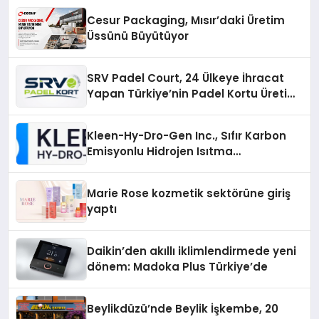
Cesur Packaging, Mısır’daki Üretim
Üssünü Büyütüyor
SRV Padel Court, 24 Ülkeye İhracat
Yapan Türkiye’nin Padel Kortu Üretim
Gücü
Kleen-Hy-Dro-Gen Inc., Sıfır Karbon
Emisyonlu Hidrojen Isıtma
Teknolojisinde ISO ve TSSA
Düzenleyici Onaylarını Aldı
Marie Rose kozmetik sektörüne giriş
yaptı
Daikin’den akıllı iklimlendirmede yeni
dönem: Madoka Plus Türkiye’de
Beylikdüzü’nde Beylik İşkembe, 20