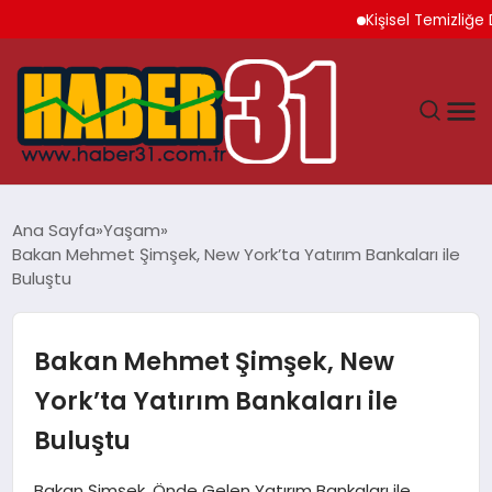
Kişisel Temizliğe Dik
ANASAYFA
Ana Sayfa
Yaşam
Bakan Mehmet Şimşek, New York’ta Yatırım Bankaları ile
HATAY
Buluştu
YAŞAM
Bakan Mehmet Şimşek, New
EKONOMI
York’ta Yatırım Bankaları ile
Buluştu
GÜNDEM
Bakan Şimşek, Önde Gelen Yatırım Bankaları ile