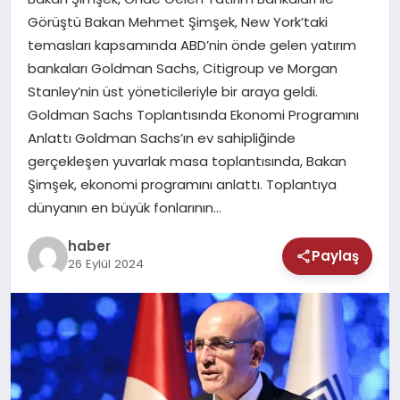
MAGAZIN
Görüştü Bakan Mehmet Şimşek, New York’taki
temasları kapsamında ABD’nin önde gelen yatırım
SAĞLIK
bankaları Goldman Sachs, Citigroup ve Morgan
Stanley’nin üst yöneticileriyle bir araya geldi.
TEKNOLOJI
Goldman Sachs Toplantısında Ekonomi Programını
Anlattı Goldman Sachs’ın ev sahipliğinde
gerçekleşen yuvarlak masa toplantısında, Bakan
Şimşek, ekonomi programını anlattı. Toplantıya
dünyanın en büyük fonlarının…
haber
Paylaş
26 Eylül 2024