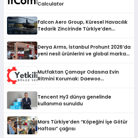
Calculator
Falcon Aero Group, Küresel Havacılık
Tedarik Zincirinde Türkiye’den
Dünyaya Açılıyor
Derya Arms, İstanbul Prohunt 2026’da
yeni nesil ürünlerini ve global marka
vizyonunu sergiledi
Mutfaktan Çamaşır Odasına Evin
Ritmini Korumak: Daewoo
Cihazlarında Dürüst Teknik Destek
Deneyimi
Tencent Hy3 dünya genelinde
kullanıma sunuldu
Mars Türkiye’den “Köpeğini İşe Götür
Haftası” çağrısı