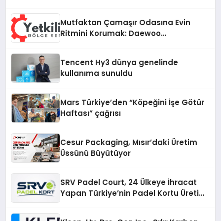
Mutfaktan Çamaşır Odasına Evin
Ritmini Korumak: Daewoo
Cihazlarında Dürüst Teknik Destek
Deneyimi
Tencent Hy3 dünya genelinde
kullanıma sunuldu
Mars Türkiye’den “Köpeğini İşe Götür
Haftası” çağrısı
Cesur Packaging, Mısır’daki Üretim
Üssünü Büyütüyor
SRV Padel Court, 24 Ülkeye İhracat
Yapan Türkiye’nin Padel Kortu Üretim
Gücü