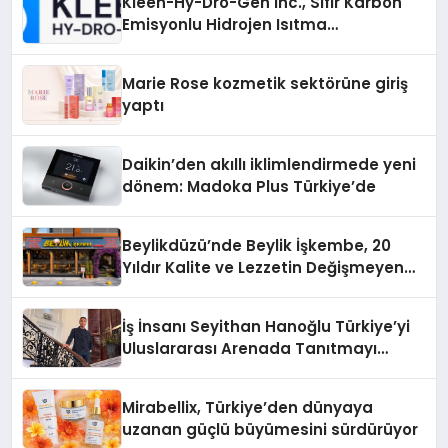
Kleen-Hy-Dro-Gen Inc., Sıfır Karbon
Emisyonlu Hidrojen Isıtma
Teknolojisinde ISO ve TSSA
Düzenleyici Onaylarını Aldı
Marie Rose kozmetik sektörüne giriş
yaptı
Daikin’den akıllı iklimlendirmede yeni
dönem: Madoka Plus Türkiye’de
Beylikdüzü’nde Beylik İşkembe, 20
Yıldır Kalite ve Lezzetin Değişmeyen
Adresi
İş İnsanı Seyithan Hanoğlu Türkiye’yi
Uluslararası Arenada Tanıtmayı
Hedefliyor
Mirabellix, Türkiye’den dünyaya
uzanan güçlü büyümesini sürdürüyor