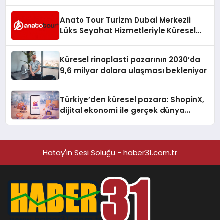
Anato Tour Turizm Dubai Merkezli
Lüks Seyahat Hizmetleriyle Küresel
Turizmde Öne Çıkıyor
Küresel rinoplasti pazarının 2030’da
9,6 milyar dolara ulaşması bekleniyor
Türkiye’den küresel pazara: ShopinX,
dijital ekonomi ile gerçek dünya
alışverişini bir araya getirmeyi
hedefliyor
Hatay'ın Sesi Soluğu - haber31.com.tr