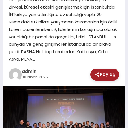
MAGAZIN
Zirvesi, küresel etkisini genişletmek için İstanbul’da
İNTürkiye yan etkinliğine ev sahipliği yaptı. 29
SAĞLIK
Nisan’daki etkinlikte yarışmanın kazananları için ödül
töreni düzenlenirken, iş liderlerinin konuşmacı olarak
TEKNOLOJI
yer aldığı bir panel de gerçekleştirildi. İSTANBUL — İş
dünyası ve genç girişimciler İstanbul’da bir araya
geldi. PASHA Holding tarafından Kafkasya, Orta
Asya, MENA…
admin
Paylaş
30 Nisan 2025