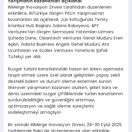
Yarışmanın kazananları açıklandı
INMerge İnovasyon Zirvesi tarafından düzenlenen
etkinlikte, INTürkiye Girişim Pitch Yarışması’nın
kazananları da açıklandı. Jüri koltuğunda Tenity
İstanbul Hub Başkanı Sabina Babayeva, APY
Ventures’tan Girişim Sermayesi Yatırımları Uzmanı
Şüheda Dane, Cleantech Ventures Genel Müdürü Eren
Aşkın, Galata Business Angels Genel Müdürü Ata
Uzunhasan ve Scalex Ventures Yöneticisi Şafak
Tüfekçi yer aldı.
Rüzgar türbini kanatlarındaki hasarı en erken aşamada
tespit etmek üzere özel olarak geliştirilen yapay zekâ
destekli bakım ve durum izleme sistemleri sunan
Werover yarışmanın kazananı olurken, şirket kara ve
deniz üzerindeki rüzgar çiftliklerinde türbin kanatlarının
sürdürülebilirliğini ve güvenliğini artırmayı,
optimizasyon ve sağlık izleme süreçlerini
sadeleştirmeyi amaçlıyor.
Bir sonraki INMerge İnovasyon Zirvesi, 29–30 Eylül 2025
tarihlerinde Bakü’de düzenlenecek olan etkinliğe