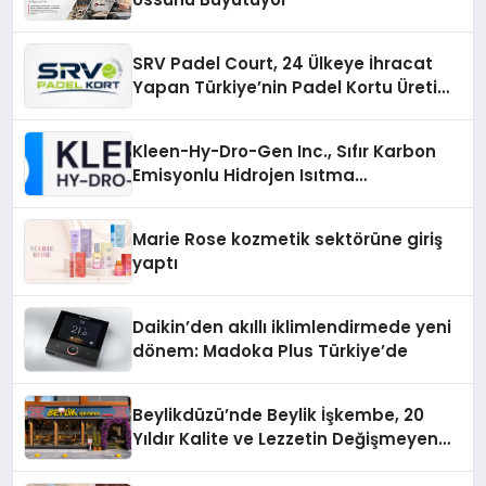
SRV Padel Court, 24 Ülkeye İhracat
Yapan Türkiye’nin Padel Kortu Üretim
Gücü
Kleen-Hy-Dro-Gen Inc., Sıfır Karbon
Emisyonlu Hidrojen Isıtma
Teknolojisinde ISO ve TSSA
Düzenleyici Onaylarını Aldı
Marie Rose kozmetik sektörüne giriş
yaptı
Daikin’den akıllı iklimlendirmede yeni
dönem: Madoka Plus Türkiye’de
Beylikdüzü’nde Beylik İşkembe, 20
Yıldır Kalite ve Lezzetin Değişmeyen
Adresi