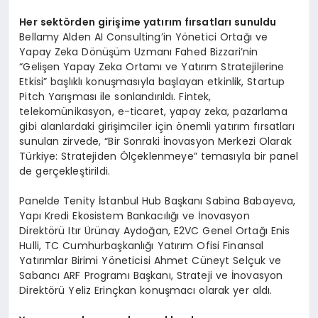
Her sekt
ö
rden girişime yatırım fırsatları sunuldu
Bellamy Alden AI Consulting’in Yönetici Ortağı ve
Yapay Zeka Dönüşüm Uzmanı Fahed Bizzari’nin
“Gelişen Yapay Zeka Ortamı ve Yatırım Stratejilerine
Etkisi” başlıklı konuşmasıyla başlayan etkinlik, Startup
Pitch Yarışması ile sonlandırıldı. Fintek,
telekomünikasyon, e-ticaret, yapay zeka, pazarlama
gibi alanlardaki girişimciler için önemli yatırım fırsatları
sunulan zirvede, “Bir Sonraki İnovasyon Merkezi Olarak
Türkiye: Stratejiden Ölçeklenmeye” temasıyla bir panel
de gerçekleştirildi.
Panelde Tenity İstanbul Hub Başkanı Sabina Babayeva,
Yapı Kredi Ekosistem Bankacılığı ve İnovasyon
Direktörü Itır Ürünay Aydoğan, E2VC Genel Ortağı Enis
Hulli, TC Cumhurbaşkanlığı Yatırım Ofisi Finansal
Yatırımlar Birimi Yöneticisi Ahmet Cüneyt Selçuk ve
Sabancı ARF Programı Başkanı, Strateji ve İnovasyon
Direktörü Yeliz Erinçkan konuşmacı olarak yer aldı.