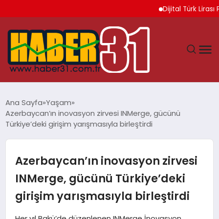
Dijital Türk Lirası Proj
ANASAYFA
Ana Sayfa
Yaşam
Azerbaycan’ın inovasyon zirvesi INMerge, gücünü
HATAY
Türkiye’deki girişim yarışmasıyla birleştirdi
YAŞAM
Azerbaycan’ın inovasyon zirvesi
EKONOMI
INMerge, gücünü Türkiye’deki
girişim yarışmasıyla birleştirdi
GÜNDEM
Her yıl Bakü’de düzenlenen INMerge İnovasyon