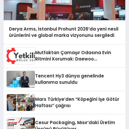
Derya Arms, İstanbul Prohunt 2026’da yeni nesil
ürünlerini ve global marka vizyonunu sergiledi
Mutfaktan Çamaşır Odasına Evin
Ritmini Korumak: Daewoo
Cihazlarında Dürüst Teknik Destek
Deneyimi
Tencent Hy3 dünya genelinde
kullanıma sunuldu
Mars Türkiye’den “Köpeğini İşe Götür
Haftası” çağrısı
Cesur Packaging, Mısır’daki Üretim
Üssünü Büyütüyor