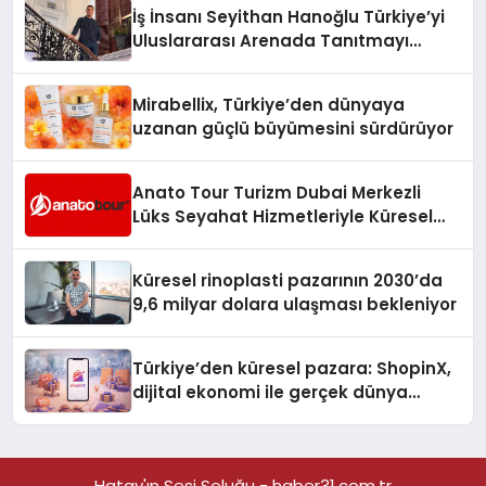
İş İnsanı Seyithan Hanoğlu Türkiye’yi
Uluslararası Arenada Tanıtmayı
Hedefliyor
Mirabellix, Türkiye’den dünyaya
uzanan güçlü büyümesini sürdürüyor
Anato Tour Turizm Dubai Merkezli
Lüks Seyahat Hizmetleriyle Küresel
Turizmde Öne Çıkıyor
Küresel rinoplasti pazarının 2030’da
9,6 milyar dolara ulaşması bekleniyor
Türkiye’den küresel pazara: ShopinX,
dijital ekonomi ile gerçek dünya
alışverişini bir araya getirmeyi
hedefliyor
Hatay'ın Sesi Soluğu - haber31.com.tr