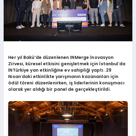
Her yıl Bakü’de düzenlenen INMerge İnovasyon
Zirvesi, küresel etkisini genişletmek için İstanbul
’
da
İNTürkiye yan etkinliğine ev sahipliği yaptı. 29
Nisan
’
daki etkinlikte yarışmanın kazananları için
ö
dül t
ö
reni düzenlenirken, iş liderlerinin konuşmacı
olarak yer aldığı bir panel de gerçekleştirildi.