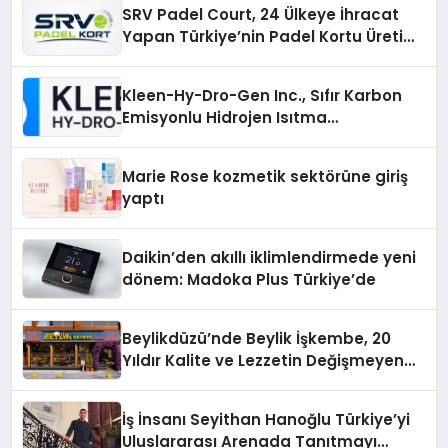
SRV Padel Court, 24 Ülkeye İhracat
Yapan Türkiye’nin Padel Kortu Üretim
Gücü
Kleen-Hy-Dro-Gen Inc., Sıfır Karbon
Emisyonlu Hidrojen Isıtma
Teknolojisinde ISO ve TSSA
Düzenleyici Onaylarını Aldı
Marie Rose kozmetik sektörüne giriş
yaptı
Daikin’den akıllı iklimlendirmede yeni
dönem: Madoka Plus Türkiye’de
Beylikdüzü’nde Beylik İşkembe, 20
Yıldır Kalite ve Lezzetin Değişmeyen
Adresi
İş İnsanı Seyithan Hanoğlu Türkiye’yi
Uluslararası Arenada Tanıtmayı