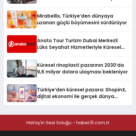
Hedefliyor
Mirabellix, Türkiye’den dünyaya
uzanan güçlü büyümesini sürdürüyor
Anato Tour Turizm Dubai Merkezli
Lüks Seyahat Hizmetleriyle Küresel
Turizmde Öne Çıkıyor
Küresel rinoplasti pazarının 2030’da
9,6 milyar dolara ulaşması bekleniyor
Türkiye’den küresel pazara: ShopinX,
dijital ekonomi ile gerçek dünya
alışverişini bir araya getirmeyi
hedefliyor
Hatay'ın Sesi Soluğu - haber31.com.tr