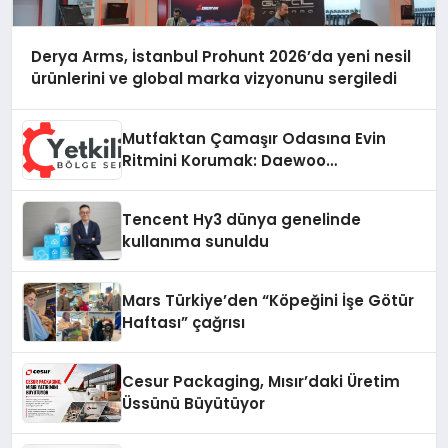
Derya Arms, İstanbul Prohunt 2026’da yeni nesil
ürünlerini ve global marka vizyonunu sergiledi
Mutfaktan Çamaşır Odasına Evin
Ritmini Korumak: Daewoo
Cihazlarında Dürüst Teknik Destek
Deneyimi
Tencent Hy3 dünya genelinde
kullanıma sunuldu
Mars Türkiye’den “Köpeğini İşe Götür
Haftası” çağrısı
Cesur Packaging, Mısır’daki Üretim
Üssünü Büyütüyor