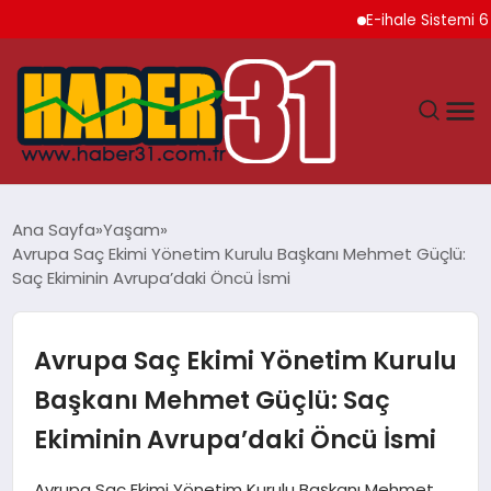
E-ihale Sistemi 6 Ayda 2
ANASAYFA
Ana Sayfa
Yaşam
Avrupa Saç Ekimi Yönetim Kurulu Başkanı Mehmet Güçlü:
HATAY
Saç Ekiminin Avrupa’daki Öncü İsmi
YAŞAM
Avrupa Saç Ekimi Yönetim Kurulu
EKONOMI
Başkanı Mehmet Güçlü: Saç
Ekiminin Avrupa’daki Öncü İsmi
GÜNDEM
Avrupa Saç Ekimi Yönetim Kurulu Başkanı Mehmet