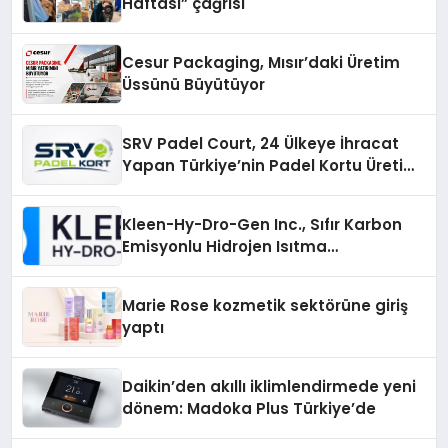
Haftası” çağrısı
Cesur Packaging, Mısır’daki Üretim
Üssünü Büyütüyor
SRV Padel Court, 24 Ülkeye İhracat
Yapan Türkiye’nin Padel Kortu Üretim
Gücü
Kleen-Hy-Dro-Gen Inc., Sıfır Karbon
Emisyonlu Hidrojen Isıtma
Teknolojisinde ISO ve TSSA
Düzenleyici Onaylarını Aldı
Marie Rose kozmetik sektörüne giriş
yaptı
Daikin’den akıllı iklimlendirmede yeni
dönem: Madoka Plus Türkiye’de