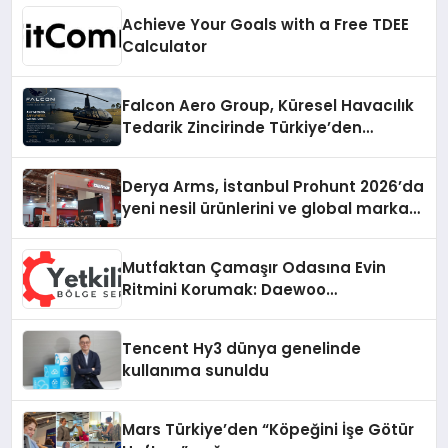
Achieve Your Goals with a Free TDEE
Calculator
Falcon Aero Group, Küresel Havacılık
Tedarik Zincirinde Türkiye’den
Dünyaya Açılıyor
Derya Arms, İstanbul Prohunt 2026’da
yeni nesil ürünlerini ve global marka
vizyonunu sergiledi
Mutfaktan Çamaşır Odasına Evin
Ritmini Korumak: Daewoo
Cihazlarında Dürüst Teknik Destek
Deneyimi
Tencent Hy3 dünya genelinde
kullanıma sunuldu
Mars Türkiye’den “Köpeğini İşe Götür