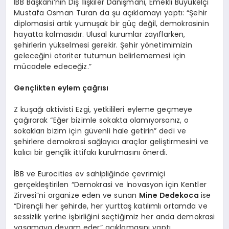
İBB Başkanı’nın Dış İlişkiler Danışmanı, Emekli Büyükelçi
Mustafa Osman Turan da şu açıklamayı yaptı: “Şehir
diplomasisi artık yumuşak bir güç değil, demokrasinin
hayatta kalmasıdır. Ulusal kurumlar zayıflarken,
şehirlerin yükselmesi gerekir. Şehir yönetimimizin
geleceğini otoriter tutumun belirlememesi için
mücadele edeceğiz.”
Gen
çlikten eylem çağrısı
Z kuşağı aktivisti Ezgi, yetkilileri eyleme geçmeye
çağırarak “Eğer bizimle sokakta olamıyorsanız, o
sokakları bizim için güvenli hale getirin” dedi ve
şehirlere demokrasi sağlayıcı araçlar geliştirmesini ve
kalıcı bir gençlik ittifakı kurulmasını önerdi.
İBB ve Eurocities ev sahipliğinde çevrimiçi
gerçekleştirilen “Demokrasi ve İnovasyon için Kentler
Zirvesi”ni organize eden ve sunan
Mine Dedekoca
ise
“Dirençli her şehirde, her yurttaş katılımlı ortamda ve
sessizlik yerine işbirliğini seçtiğimiz her anda demokrasi
yaşamaya devam eder” açıklamasını yaptı.