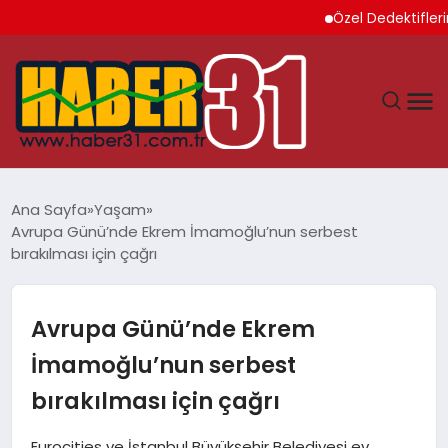
Özel Dedektiflerin Sun
ANASAYFA
Ana Sayfa
Yaşam
Avrupa Günü’nde Ekrem İmamoğlu’nun serbest
HATAY
bırakılması için çağrı
YAŞAM
Avrupa Günü’nde Ekrem
EKONOMI
İmamoğlu’nun serbest
bırakılması için çağrı
GÜNDEM
Eurocities ve İstanbul Büyükşehir Belediyesi ev