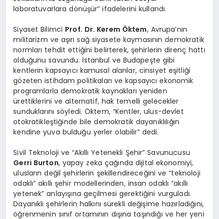
laboratuvarlara dönüşür” ifadelerini kullandı.
Siyaset Bilimci
Prof. Dr.
Kerem Öktem
, Avrupa’nın
militarizm ve aşırı sağ siyasete kaymasının demokratik
normları tehdit ettiğini belirterek, şehirlerin direnç hattı
olduğunu savundu. İstanbul ve Budapeşte gibi
kentlerin kapsayıcı kamusal alanlar, cinsiyet eşitliği
gözeten istihdam politikaları ve kapsayıcı ekonomik
programlarla demokratik kaynakları yeniden
ürettiklerini ve alternatif, hak temelli gelecekler
sunduklarını söyledi. Öktem, “Kentler, ulus-devlet
otokratikleştiğinde bile demokratik dayanıklılığın
kendine yuva bulduğu yerler olabilir” dedi.
Sivil Teknoloji ve “Akıllı Yetenekli Şehir” Savunucusu
Gerri Burton
, yapay zeka çağında dijital ekonomiyi,
ulusların değil şehirlerin şekillendireceğini ve “teknoloji
odaklı” akıllı şehir modellerinden, insan odaklı “akıllı
yetenek” anlayışına geçilmesi gerektiğini vurguladı.
Dayanıklı şehirlerin halkını sürekli değişime hazırladığını,
öğrenmenin sınıf ortamının dışına taşındığı ve her yeni