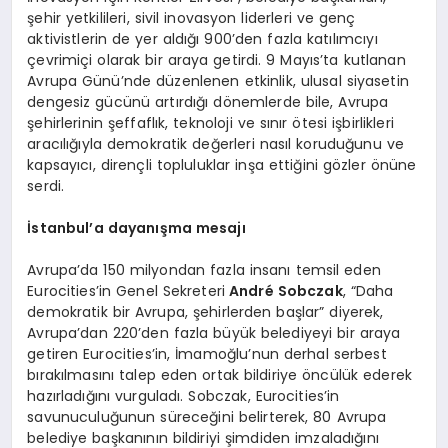
şehir yetkilileri, sivil inovasyon liderleri ve genç
aktivistlerin de yer aldığı 900’den fazla katılımcıyı
çevrimiçi olarak bir araya getirdi. 9 Mayıs’ta kutlanan
Avrupa Günü’nde düzenlenen etkinlik, ulusal siyasetin
dengesiz gücünü artırdığı dönemlerde bile, Avrupa
şehirlerinin şeffaflık, teknoloji ve sınır ötesi işbirlikleri
aracılığıyla demokratik değerleri nasıl koruduğunu ve
kapsayıcı, dirençli topluluklar inşa ettiğini gözler önüne
serdi.
İstanbul
’
a dayanış
ma
mesajı
Avrupa’da 150 milyondan fazla insanı temsil eden
Eurocities’in Genel Sekreteri
Andr
é Sobczak
, “Daha
demokratik bir Avrupa, şehirlerden başlar” diyerek,
Avrupa’dan 220’den fazla büyük belediyeyi bir araya
getiren Eurocities’in, İmamoğlu’nun derhal serbest
bırakılmasını talep eden ortak bildiriye öncülük ederek
hazırladığını vurguladı. Sobczak, Eurocities’in
savunuculuğunun süreceğini belirterek, 80 Avrupa
belediye başkanının bildiriyi şimdiden imzaladığını