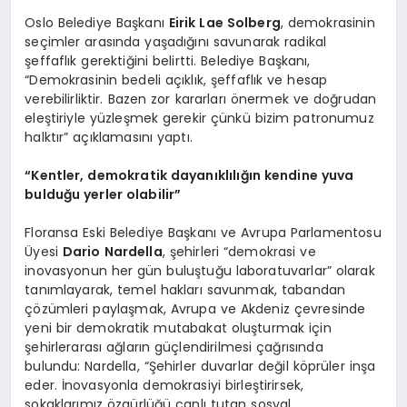
Oslo Belediye Başkanı
Eirik Lae Solberg
, demokrasinin
seçimler arasında yaşadığını savunarak radikal
şeffaflık gerektiğini belirtti. Belediye Başkanı,
“Demokrasinin bedeli açıklık, şeffaflık ve hesap
verebilirliktir. Bazen zor kararları önermek ve doğrudan
eleştiriyle yüzleşmek gerekir çünkü bizim patronumuz
halktır” açıklamasını yaptı.
“Kentler, demokratik dayanıklılığın kendine yuva
bulduğu yerler olabilir”
Floransa Eski Belediye Başkanı ve Avrupa Parlamentosu
Üyesi
Dario Nardella
, şehirleri “demokrasi ve
inovasyonun her gün buluştuğu laboratuvarlar” olarak
tanımlayarak, temel hakları savunmak, tabandan
çözümleri paylaşmak, Avrupa ve Akdeniz çevresinde
yeni bir demokratik mutabakat oluşturmak için
şehirlerarası ağların güçlendirilmesi çağrısında
bulundu: Nardella, “Şehirler duvarlar değil köprüler inşa
eder. İnovasyonla demokrasiyi birleştirirsek,
sokaklarımız özgürlüğü canlı tutan sosyal