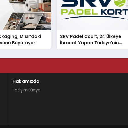
kaging, Mısır’daki
SRV Padel Court, 24 Ülkeye
ssünü Büyütüyor
İhracat Yapan Türkiye’nin
Padel Kortu Üretim Gücü
Hakkımızda
İletişim
Künye