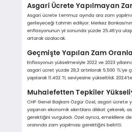
Asgari Ücrete Yapılmayan Zam
Asgari ücrete temmuz ayında ara zam yapılmazsa
gerileyeceği tahmin ediliyor. Merkez Bankası’nın
enflasyonunun yıl sonunda yüzde 25.46’ya ulaşm
artarak azalacak.
Geçmişte Yapılan Zam Oranla
Enflasyonun yükselmesiyle 2022 ve 2023 yıllar
asgari ücret yüzde 29,3 artırılarak 5.500 TL’ye 
yapılarak 11.402 TL seviyesine yükseltildi. 2024’t
Muhalefetten Tepkiler Yükseli
CHP Genel Başkanı Özgür Özel, asgari ücrete ya
yaşanan ekonomik sıkıntılara dikkat çekerek, a
gerektiğini vurguladı. Özel ayrıca, emeklilere
oranında zam yapılması gerektiğini belirtti.