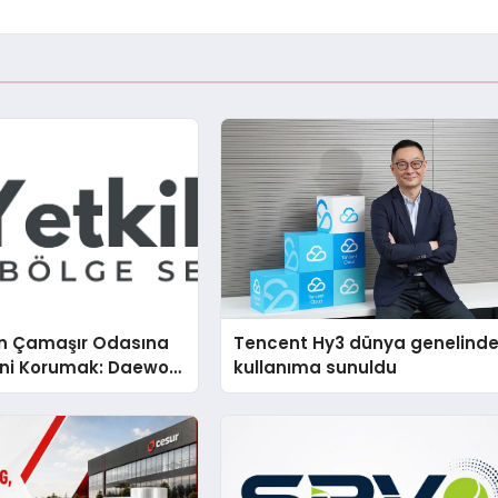
n Çamaşır Odasına
Tencent Hy3 dünya genelind
mini Korumak: Daewoo
kullanıma sunuldu
nda Dürüst Teknik
eneyimi