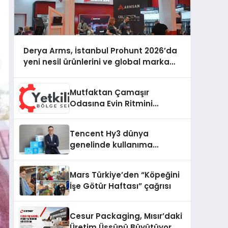
Derya Arms, İstanbul Prohunt 2026’da
yeni nesil ürünlerini ve global marka
vizyonunu sergiledi
Mutfaktan Çamaşır
Odasına Evin Ritmini
Korumak: Daewoo
Cihazlarında Dürüst Teknik
Tencent Hy3 dünya
Destek Deneyimi
genelinde kullanıma
sunuldu
Mars Türkiye’den “Köpeğini
İşe Götür Haftası” çağrısı
Cesur Packaging, Mısır’daki
Üretim Üssünü Büyütüyor