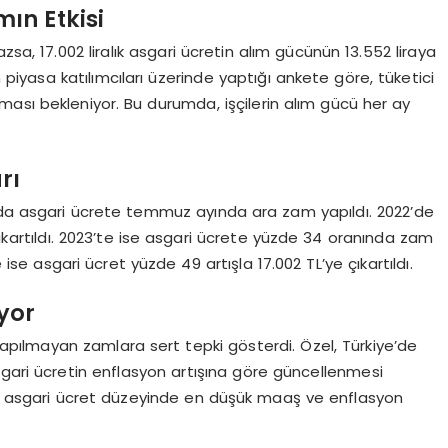
ın Etkisi
, 17.002 liralık asgari ücretin alım gücünün 13.552 liraya
 piyasa katılımcıları üzerinde yaptığı ankete göre, tüketici
ası bekleniyor. Bu durumda, işçilerin alım gücü her ay
rı
ında asgari ücrete temmuz ayında ara zam yapıldı. 2022’de
çıkartıldı. 2023’te ise asgari ücrete yüzde 34 oranında zam
e ise asgari ücret yüzde 49 artışla 17.002 TL’ye çıkartıldı.
yor
pılmayan zamlara sert tepki gösterdi. Özel, Türkiye’de
sgari ücretin enflasyon artışına göre güncellenmesi
 de asgari ücret düzeyinde en düşük maaş ve enflasyon