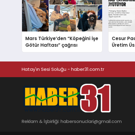
Mars Türkiye’den “Köpeğini İşe
Cesur Pac
Götür Haftası” çağrısı
Üretim Ü
Hatay'ın Sesi Soluğu - haber31.com.tr
Reklam & İşbirliği:
habersonuclari@gmail.com