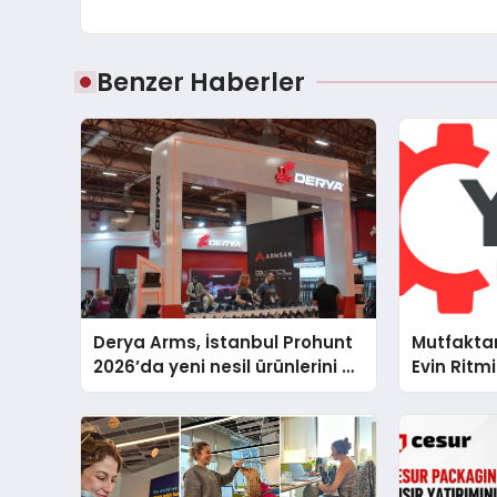
Benzer Haberler
Derya Arms, İstanbul Prohunt
Mutfakta
2026’da yeni nesil ürünlerini ve
Evin Rit
global marka vizyonunu
Cihazları
sergiledi
Destek D