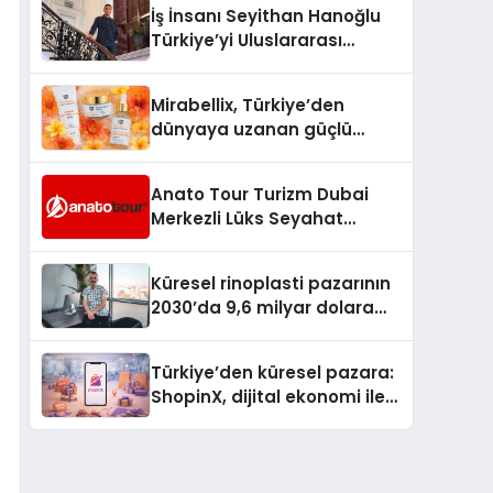
İş İnsanı Seyithan Hanoğlu
Türkiye’yi Uluslararası
Arenada Tanıtmayı
Hedefliyor
Mirabellix, Türkiye’den
dünyaya uzanan güçlü
büyümesini sürdürüyor
Anato Tour Turizm Dubai
Merkezli Lüks Seyahat
Hizmetleriyle Küresel
Turizmde Öne Çıkıyor
Küresel rinoplasti pazarının
2030’da 9,6 milyar dolara
ulaşması bekleniyor
Türkiye’den küresel pazara:
ShopinX, dijital ekonomi ile
gerçek dünya alışverişini bir
araya getirmeyi hedefliyor