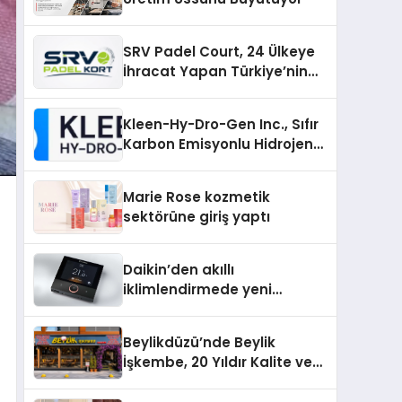
SRV Padel Court, 24 Ülkeye
İhracat Yapan Türkiye’nin
Padel Kortu Üretim Gücü
Kleen-Hy-Dro-Gen Inc., Sıfır
Karbon Emisyonlu Hidrojen
Isıtma Teknolojisinde ISO ve
TSSA Düzenleyici Onaylarını
Marie Rose kozmetik
Aldı
sektörüne giriş yaptı
Daikin’den akıllı
iklimlendirmede yeni
dönem: Madoka Plus
Türkiye’de
Beylikdüzü’nde Beylik
İşkembe, 20 Yıldır Kalite ve
Lezzetin Değişmeyen Adresi