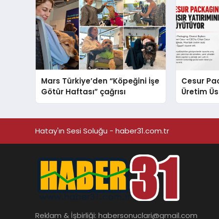
Mars Türkiye’den “Köpeğini İşe
Cesur Pac
Götür Haftası” çağrısı
Üretim Ü
Hatay'ın Sesi Soluğu - haber31.com.tr
Reklam & İşbirliği:
habersonuclari@gmail.com