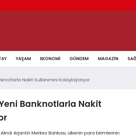
TAY
YAŞAM
EKONOMI
GÜNDEM
MAGAZIN
SAĞ
notlarla Nakit Kullanımını Kolaylaştırıyor
Yeni Banknotlarla Nakit
or
lındı Arjantin Merkez Bankası, ülkenin para birimlerinin