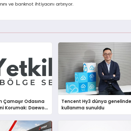
mını ve banknot ihtiyacını artırıyor.
n Çamaşır Odasına
Tencent Hy3 dünya genelind
mini Korumak: Daewoo
kullanıma sunuldu
nda Dürüst Teknik
eneyimi