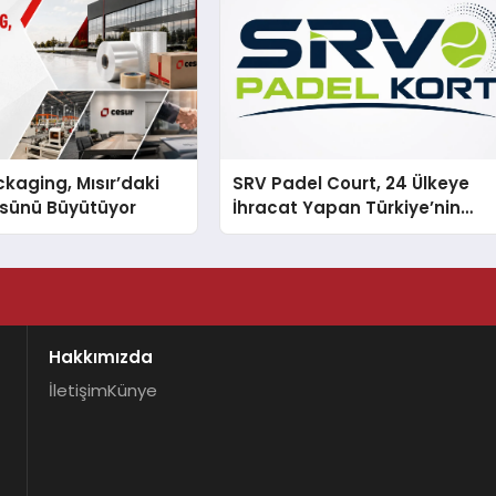
kaging, Mısır’daki
SRV Padel Court, 24 Ülkeye
ssünü Büyütüyor
İhracat Yapan Türkiye’nin
Padel Kortu Üretim Gücü
Hakkımızda
İletişim
Künye