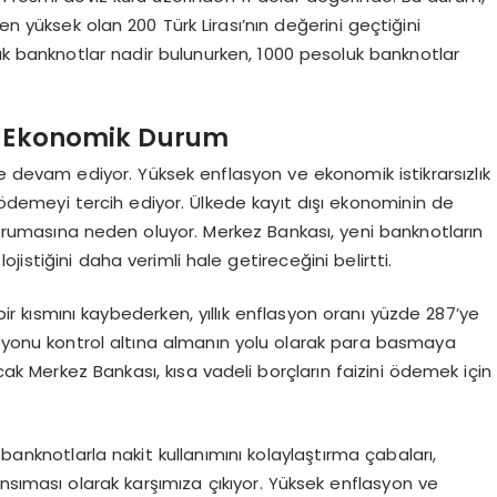
en yüksek olan 200 Türk Lirası’nın değerini geçtiğini
uk banknotlar nadir bulunurken, 1000 pesoluk banknotlar
ve Ekonomik Durum
lde devam ediyor. Yüksek enflasyon ve ekonomik istikrarsızlık
ödemeyi tercih ediyor. Ülkede kayıt dışı ekonominin de
korumasına neden oluyor. Merkez Bankası, yeni banknotların
ojistiğini daha verimli hale getireceğini belirtti.
ir kısmını kaybederken, yıllık enflasyon oranı yüzde 287’ye
lasyonu kontrol altına almanın yolu olarak para basmaya
cak Merkez Bankası, kısa vadeli borçların faizini ödemek için
banknotlarla nakit kullanımını kolaylaştırma çabaları,
nsıması olarak karşımıza çıkıyor. Yüksek enflasyon ve