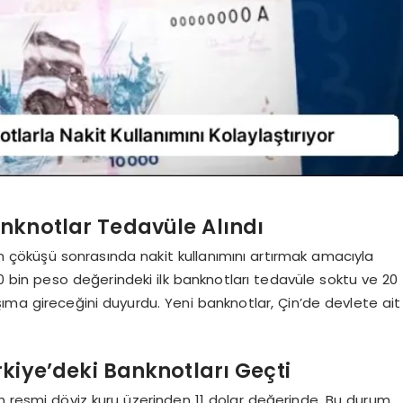
anknotlar Tedavüle Alındı
in çöküşü sonrasında nakit kullanımını artırmak amacıyla
0 bin peso değerindeki ilk banknotları tedavüle soktu ve 20
ıma gireceğini duyurdu. Yeni banknotlar, Çin’de devlete ait
kiye’deki Banknotları Geçti
in resmi döviz kuru üzerinden 11 dolar değerinde. Bu durum,