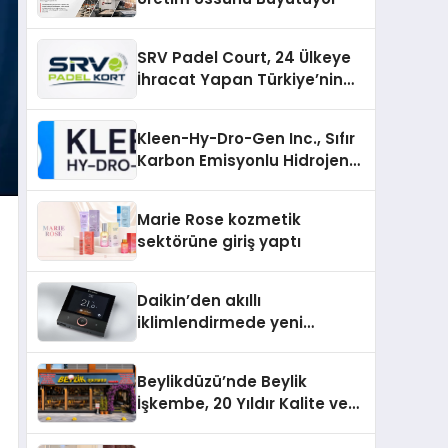
SRV Padel Court, 24 Ülkeye
İhracat Yapan Türkiye’nin
Padel Kortu Üretim Gücü
Kleen-Hy-Dro-Gen Inc., Sıfır
Karbon Emisyonlu Hidrojen
Isıtma Teknolojisinde ISO ve
TSSA Düzenleyici Onaylarını
Marie Rose kozmetik
Aldı
sektörüne giriş yaptı
Daikin’den akıllı
iklimlendirmede yeni
dönem: Madoka Plus
Türkiye’de
Beylikdüzü’nde Beylik
İşkembe, 20 Yıldır Kalite ve
Lezzetin Değişmeyen Adresi