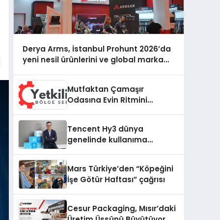
Derya Arms, İstanbul Prohunt 2026’da
yeni nesil ürünlerini ve global marka
vizyonunu sergiledi
Mutfaktan Çamaşır
Odasına Evin Ritmini
Korumak: Daewoo
Cihazlarında Dürüst Teknik
Tencent Hy3 dünya
Destek Deneyimi
genelinde kullanıma
sunuldu
Mars Türkiye’den “Köpeğini
İşe Götür Haftası” çağrısı
Cesur Packaging, Mısır’daki
Üretim Üssünü Büyütüyor