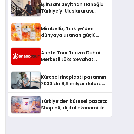
İş İnsanı Seyithan Hanoğlu
Türkiye’yi Uluslararası
Arenada Tanıtmayı
Hedefliyor
Mirabellix, Türkiye’den
dünyaya uzanan güçlü
büyümesini sürdürüyor
Anato Tour Turizm Dubai
Merkezli Lüks Seyahat
Hizmetleriyle Küresel
Turizmde Öne Çıkıyor
Küresel rinoplasti pazarının
2030’da 9,6 milyar dolara
ulaşması bekleniyor
Türkiye’den küresel pazara:
ShopinX, dijital ekonomi ile
gerçek dünya alışverişini bir
araya getirmeyi hedefliyor