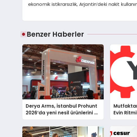
ekonomik istikrarsızlık, Arjantin’deki nakit kullanı
Benzer Haberler
Derya Arms, İstanbul Prohunt
Mutfakta
2026’da yeni nesil ürünlerini ve
Evin Rit
global marka vizyonunu
Cihazları
sergiledi
Destek D