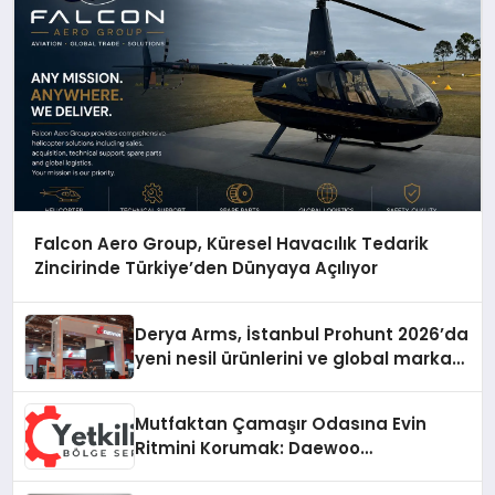
Falcon Aero Group, Küresel Havacılık Tedarik
Zincirinde Türkiye’den Dünyaya Açılıyor
Derya Arms, İstanbul Prohunt 2026’da
yeni nesil ürünlerini ve global marka
vizyonunu sergiledi
Mutfaktan Çamaşır Odasına Evin
Ritmini Korumak: Daewoo
Cihazlarında Dürüst Teknik Destek