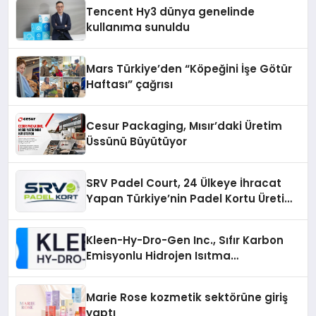
Deneyimi
Tencent Hy3 dünya genelinde
kullanıma sunuldu
Mars Türkiye’den “Köpeğini İşe Götür
Haftası” çağrısı
Cesur Packaging, Mısır’daki Üretim
Üssünü Büyütüyor
SRV Padel Court, 24 Ülkeye İhracat
Yapan Türkiye’nin Padel Kortu Üretim
Gücü
Kleen-Hy-Dro-Gen Inc., Sıfır Karbon
Emisyonlu Hidrojen Isıtma
Teknolojisinde ISO ve TSSA
Düzenleyici Onaylarını Aldı
Marie Rose kozmetik sektörüne giriş
yaptı