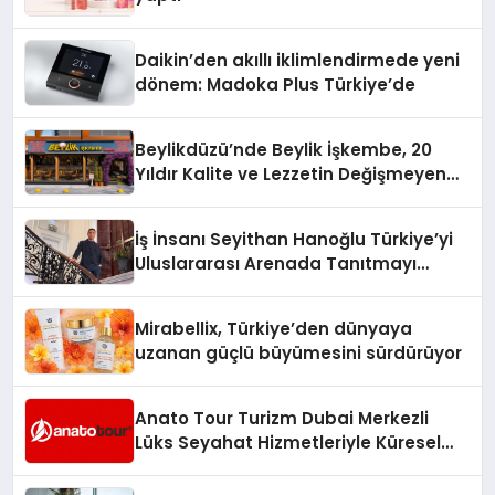
Daikin’den akıllı iklimlendirmede yeni
dönem: Madoka Plus Türkiye’de
Beylikdüzü’nde Beylik İşkembe, 20
Yıldır Kalite ve Lezzetin Değişmeyen
Adresi
İş İnsanı Seyithan Hanoğlu Türkiye’yi
Uluslararası Arenada Tanıtmayı
Hedefliyor
Mirabellix, Türkiye’den dünyaya
uzanan güçlü büyümesini sürdürüyor
Anato Tour Turizm Dubai Merkezli
Lüks Seyahat Hizmetleriyle Küresel
Turizmde Öne Çıkıyor