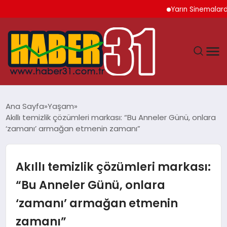
Yarın Sinemalarda 6 Yen
ANASAYFA
Ana Sayfa
Yaşam
Akıllı temizlik çözümleri markası: “Bu Anneler Günü, onlara
HATAY
‘zamanı’ armağan etmenin zamanı”
YAŞAM
Akıllı temizlik çözümleri markası:
EKONOMI
“Bu Anneler Günü, onlara
‘zamanı’ armağan etmenin
GÜNDEM
zamanı”