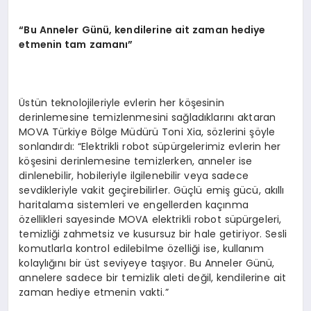
“
Bu Anneler G
ü
n
ü
, kendilerine ait zaman hediye
etmenin tam zaman
ı”
Üstün teknolojileriyle evlerin her köşesinin
derinlemesine temizlenmesini sağladıklarını aktaran
MOVA Türkiye Bölge Müdürü Toni Xia, sözlerini şöyle
sonlandırdı: “Elektrikli robot süpürgelerimiz evlerin her
köşesini derinlemesine temizlerken, anneler ise
dinlenebilir, hobileriyle ilgilenebilir veya sadece
sevdikleriyle vakit geçirebilirler. Güçlü emiş gücü, akıllı
haritalama sistemleri ve engellerden kaçınma
özellikleri sayesinde MOVA elektrikli robot süpürgeleri,
temizliği zahmetsiz ve kusursuz bir hale getiriyor. Sesli
komutlarla kontrol edilebilme özelliği ise, kullanım
kolaylığını bir üst seviyeye taşıyor. Bu Anneler Günü,
annelere sadece bir temizlik aleti değil, kendilerine ait
zaman hediye etmenin vakti.”