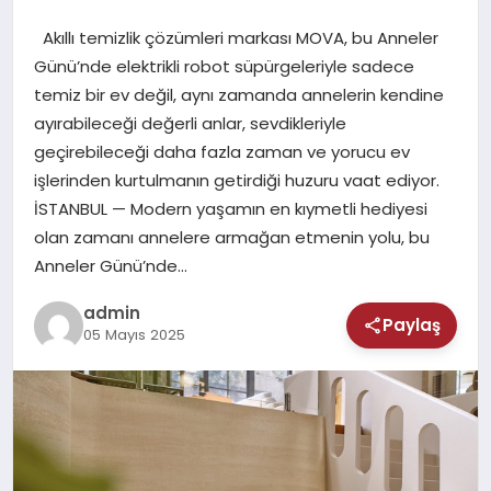
MAGAZIN
Akıllı temizlik çözümleri markası MOVA, bu Anneler
SAĞLIK
Günü’nde elektrikli robot süpürgeleriyle sadece
temiz bir ev değil, aynı zamanda annelerin kendine
TEKNOLOJI
ayırabileceği değerli anlar, sevdikleriyle
geçirebileceği daha fazla zaman ve yorucu ev
işlerinden kurtulmanın getirdiği huzuru vaat ediyor.
İSTANBUL — Modern yaşamın en kıymetli hediyesi
olan zamanı annelere armağan etmenin yolu, bu
Anneler Günü’nde…
admin
Paylaş
05 Mayıs 2025