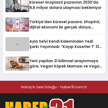
Küresel rinoplasti pazarının 2030’da
9,6 milyar dolara ulaşması bekleniyor
Türkiye’den küresel pazara: ShopinX,
dijital ekonomi ile gerçek dünya
alışverişini bir araya getirmeyi
hedefliyor
Ayla Selvi Kendi Kaleminden Yedi
Şarkı Yayımladı: “Kayıp Kasetler 1” 31
Temmuz’da Çıktı
Yeni yapilan 31 bilimsel araştırmaya
göre, Vegan Köpek Maması ve Vegan
Kedi Mamasının İyi Sindirildiğini
Ortaya Koydu
Hatay'ın Sesi Soluğu - haber31.com.tr