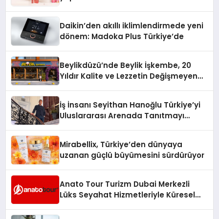
Daikin’den akıllı iklimlendirmede yeni
dönem: Madoka Plus Türkiye’de
Beylikdüzü’nde Beylik İşkembe, 20
Yıldır Kalite ve Lezzetin Değişmeyen
Adresi
İş İnsanı Seyithan Hanoğlu Türkiye’yi
Uluslararası Arenada Tanıtmayı
Hedefliyor
Mirabellix, Türkiye’den dünyaya
uzanan güçlü büyümesini sürdürüyor
Anato Tour Turizm Dubai Merkezli
Lüks Seyahat Hizmetleriyle Küresel
Turizmde Öne Çıkıyor