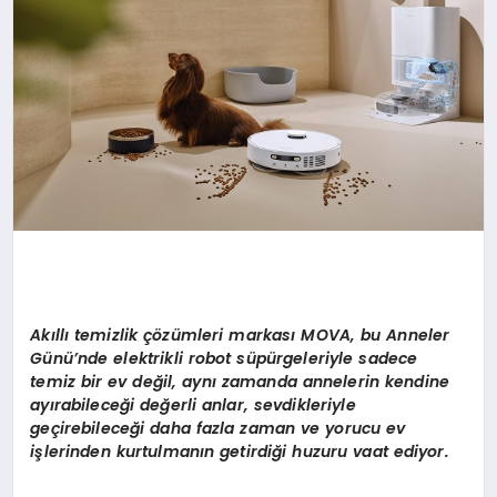
Ak
ı
ll
ı
temizlik
çö
z
ü
mleri markas
ı
MOVA, bu Anneler
G
ü
n
ü’
nde elektrikli robot s
ü
p
ü
rgeleriyle sadece
temiz bir ev de
ğ
il, ayn
ı
zamanda annelerin kendine
ay
ı
rabilece
ğ
i de
ğ
erli anlar, sevdikleriyle
ge
ç
irebilece
ğ
i daha fazla zaman ve yorucu ev
i
ş
lerinden kurtulman
ı
n getirdi
ğ
i huzuru vaat ediyor.