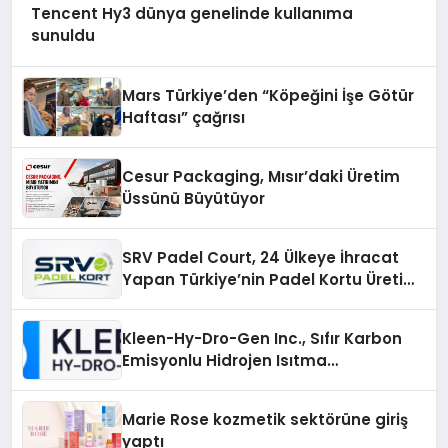
Tencent Hy3 dünya genelinde kullanıma
sunuldu
Mars Türkiye’den “Köpeğini İşe Götür
Haftası” çağrısı
Cesur Packaging, Mısır’daki Üretim
Üssünü Büyütüyor
SRV Padel Court, 24 Ülkeye İhracat
Yapan Türkiye’nin Padel Kortu Üretim
Gücü
Kleen-Hy-Dro-Gen Inc., Sıfır Karbon
Emisyonlu Hidrojen Isıtma
Teknolojisinde ISO ve TSSA
Düzenleyici Onaylarını Aldı
Marie Rose kozmetik sektörüne giriş
yaptı