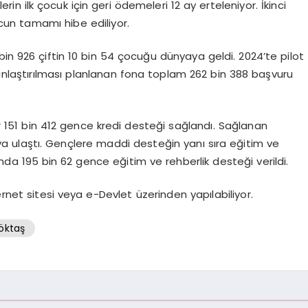
rin ilk çocuk için geri ödemeleri 12 ay erteleniyor. İkinci
cun tamamı hibe ediliyor.
 926 çiftin 10 bin 54 çocuğu dünyaya geldi. 2024’te pilot
gınlaştırılması planlanan fona toplam 262 bin 388 başvuru
 151 bin 412 gence kredi desteği sağlandı. Sağlanan
ya ulaştı. Gençlere maddi desteğin yanı sıra eğitim ve
da 195 bin 62 gence eğitim ve rehberlik desteği verildi.
ternet sitesi veya e-Devlet üzerinden yapılabiliyor.
öktaş