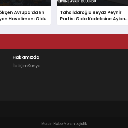
ökçen Avrupa’da En
Tahsildaroğlu Beyaz Peynir
üyen Havalimanı Oldu
Partisi Gıda Kodeksine Aykırı
Bulundu
Hakkımızda
İletişim
Künye
Mersin Haber
Mersin Lojistik