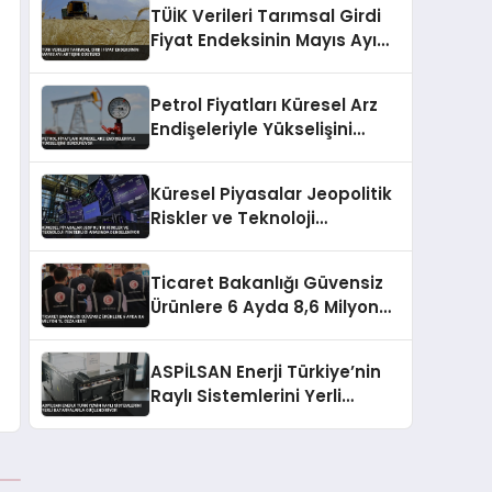
TÜİK Verileri Tarımsal Girdi
Fiyat Endeksinin Mayıs Ayı
Artışını Gösterdi
Petrol Fiyatları Küresel Arz
Endişeleriyle Yükselişini
Sürdürüyor
Küresel Piyasalar Jeopolitik
Riskler ve Teknoloji
İyimserliği Arasında
Dengeleniyor
Ticaret Bakanlığı Güvensiz
Ürünlere 6 Ayda 8,6 Milyon
TL Ceza Kesti
ASPİLSAN Enerji Türkiye’nin
Raylı Sistemlerini Yerli
Bataryalarla Güçlendiriyor