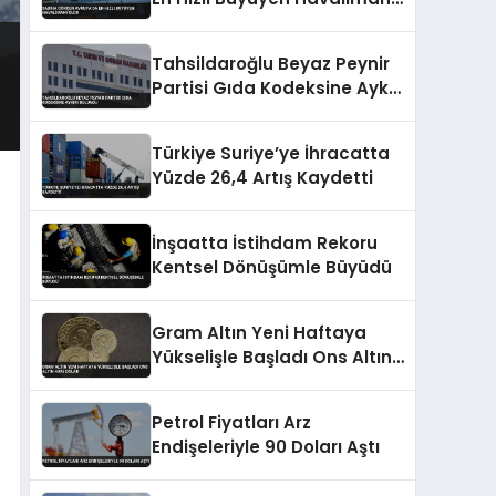
Oldu
Tahsildaroğlu Beyaz Peynir
Partisi Gıda Kodeksine Aykırı
Bulundu
Türkiye Suriye’ye İhracatta
Yüzde 26,4 Artış Kaydetti
İnşaatta İstihdam Rekoru
Kentsel Dönüşümle Büyüdü
Gram Altın Yeni Haftaya
Yükselişle Başladı Ons Altın
4095 Dolar
Petrol Fiyatları Arz
Endişeleriyle 90 Doları Aştı