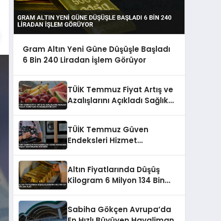
Gram Altın Yeni Güne Düşüşle Başladı
6 Bin 240 Liradan İşlem Görüyor
TÜİK Temmuz Fiyat Artış ve
Azalışlarını Açıkladı Sağlık
Hizmetleri ve Sebzeler Öne
Çıktı
TÜİK Temmuz Güven
Endeksleri Hizmet
Perakende İnşaat
Sektörlerini Gösterdi
Altın Fiyatlarında Düşüş
Kilogram 6 Milyon 134 Bin
Lira Oldu
Sabiha Gökçen Avrupa’da
En Hızlı Büyüyen Havalimanı