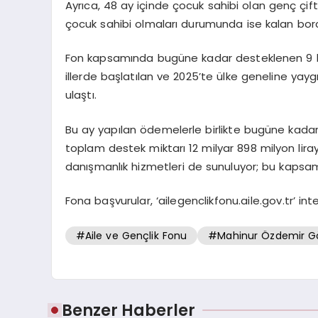
Ayrıca, 48 ay içinde çocuk sahibi olan genç çiftle
çocuk sahibi olmaları durumunda ise kalan bor
Fon kapsamında bugüne kadar desteklenen 9 bin
illerde başlatılan ve 2025’te ülke geneline yay
ulaştı.
Bu ay yapılan ödemelerle birlikte bugüne kadar
toplam destek miktarı 12 milyar 898 milyon lira
danışmanlık hizmetleri de sunuluyor; bu kapsam
Fona başvurular, ‘ailegenclikfonu.aile.gov.tr’ in
#Aile ve Gençlik Fonu
#Mahinur Özdemir G
Benzer Haberler