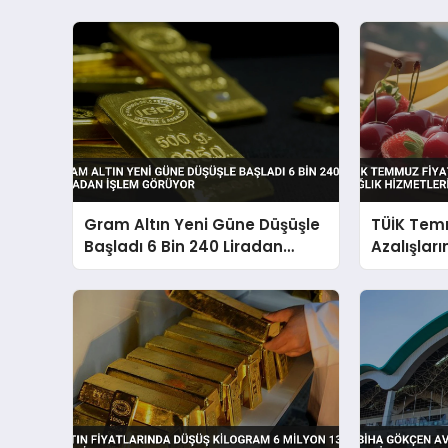
Gram Altın Yeni Güne Düşüşle
TÜİK Temm
Başladı 6 Bin 240 Liradan
Azalışları
İşlem Görüyor
Hizmetler
Çıktı