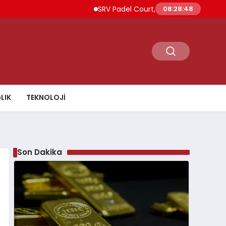
SRV Padel Court, 24 Ülkeye İhracat Yapan T
08:28:49
LIK
TEKNOLOJI
Son Dakika